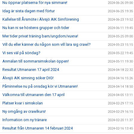
Nu öppnar platserna för nya simmare!
2024-06-26 09:00
Idag är sista dagen med förtur
2024-06-25 19:35
Kallelse till Årsmöte i Älvsjö AIK Simförening
2024-06-23 19:52
Nu kan ni se höstens grupper och tider
2024-06-11 19:45
Mer tider privat träning barn/ungdom/vuxna!
2024-05-25 09:00
Vill du eller känner du någon som vill lära sig crawl?
2024-05-23 15:15
Vi ses väl på söndag?
2024-05-22 19:45
Anmälan till sommarsimskolan öppen!
2024-05-11 19:30
Resultat Utmanaren 17 april 2024
2024-04-18 22:32
Älvsjö AIK simning söker DIG!
2024-04-16 15:26
Påminnelse nu på onsdag kör vi Utmanaren!
2024-04-14 18:50
Välkomna till utmanaren den 17 april
2024-04-05 13:11
Platser kvar i simskolan
2024-02-29 17:15
Ny omgång av crawlkurs!
2024-02-29 16:15
Information om ny tränare
2024-02-20 11:37
Resultat från Utmanaren 14 februari 2024
2024-02-16 13:45