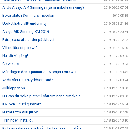
Är du Älvsjö AIK Simnings nya simskoleansvarig?
2019-06-28 07:04
Boka plats i Sommarsimskolan
2019-05-15
Utökat Extra allt! under maj
2019-05-06 21:16
Älvsjö AIK Simning KM 2019
2019-05-06 20:54
Extra, extra allt! under påsklovet
2019-04-09 12:42
Vill du lära dig crawl?
2019-02-14 15:00
Nu kör vi igång!
2019-01-22 09:55
Crawlkurs
2019-01-09 19:33
Måndagen den 7 januari kl 16 börjar Extra Allt!
2019-01-05 23:42
Är du vårt Dataskyddsombud?
2019-01-02 09:24
Julklappstips
2018-12-18 18:00
Nu kan du boka plats till vårterminens simskola.
2018-12-17 09:00
KM och luciatåg inställt!
2018-12-12 15:34
Nu tar Extra Allt! jullov
2018-12-10 07:48
Träningen inställd!
2018-12-06 13:10
Klubbmästerskap och vårt fantastiska Luciatåg
2018-11-29 07:59