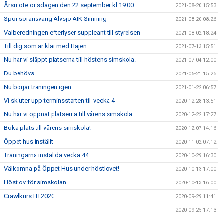
Årsmöte onsdagen den 22 september kl 19.00
2021-08-20 15:53
Sponsoransvarig Älvsjö AIK Simning
2021-08-20 08:26
Valberedningen efterlyser suppleant till styrelsen
2021-08-02 18:24
Till dig som är klar med Hajen
2021-07-13 15:51
Nu har vi släppt platserna till höstens simskola.
2021-07-04 12:00
Du behövs
2021-06-21 15:25
Nu börjar träningen igen.
2021-01-22 06:57
Vi skjuter upp terminsstarten till vecka 4
2020-12-28 13:51
Nu har vi öppnat platserna till vårens simskola.
2020-12-22 17:27
Boka plats till vårens simskola!
2020-12-07 14:16
Öppet hus inställt
2020-11-02 07:12
Träningarna inställda vecka 44
2020-10-29 16:30
Välkomna på Öppet Hus under höstlovet!
2020-10-13 17:00
Höstlov för simskolan
2020-10-13 16:00
Crawlkurs HT2020
2020-09-29 11:41
2020-09-25 17:13