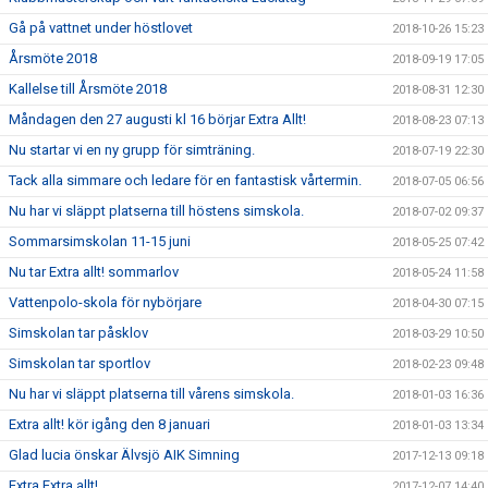
Gå på vattnet under höstlovet
2018-10-26 15:23
Årsmöte 2018
2018-09-19 17:05
Kallelse till Årsmöte 2018
2018-08-31 12:30
Måndagen den 27 augusti kl 16 börjar Extra Allt!
2018-08-23 07:13
Nu startar vi en ny grupp för simträning.
2018-07-19 22:30
Tack alla simmare och ledare för en fantastisk vårtermin.
2018-07-05 06:56
Nu har vi släppt platserna till höstens simskola.
2018-07-02 09:37
Sommarsimskolan 11-15 juni
2018-05-25 07:42
Nu tar Extra allt! sommarlov
2018-05-24 11:58
Vattenpolo-skola för nybörjare
2018-04-30 07:15
Simskolan tar påsklov
2018-03-29 10:50
Simskolan tar sportlov
2018-02-23 09:48
Nu har vi släppt platserna till vårens simskola.
2018-01-03 16:36
Extra allt! kör igång den 8 januari
2018-01-03 13:34
Glad lucia önskar Älvsjö AIK Simning
2017-12-13 09:18
Extra Extra allt!
2017-12-07 14:40