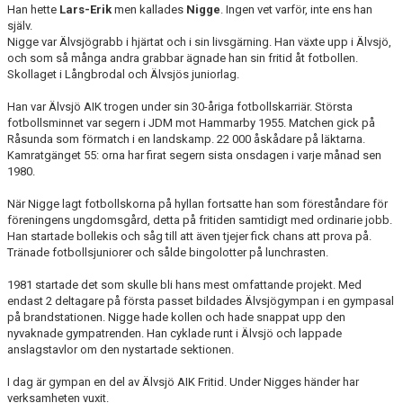
Han hette
Lars-Erik
men kallades
Nigge
. Ingen vet varför, inte ens han
själv.
Nigge var Älvsjögrabb i hjärtat och i sin livsgärning. Han växte upp i Älvsjö,
och som så många andra grabbar ägnade han sin fritid åt fotbollen.
Skollaget i Långbrodal och Älvsjös juniorlag.
Han var Älvsjö AIK trogen under sin 30-åriga fotbollskarriär. Största
fotbollsminnet var segern i JDM mot Hammarby 1955. Matchen gick på
Råsunda som förmatch i en landskamp. 22 000 åskådare på läktarna.
Kamratgänget 55: orna har firat segern sista onsdagen i varje månad sen
1980.
När Nigge lagt fotbollskorna på hyllan fortsatte han som föreståndare för
föreningens ungdomsgård, detta på fritiden samtidigt med ordinarie jobb.
Han startade bollekis och såg till att även tjejer fick chans att prova på.
Tränade fotbollsjuniorer och sålde bingolotter på lunchrasten.
1981 startade det som skulle bli hans mest omfattande projekt. Med
endast 2 deltagare på första passet bildades Älvsjögympan i en gympasal
på brandstationen. Nigge hade kollen och hade snappat upp den
nyvaknade gympatrenden. Han cyklade runt i Älvsjö och lappade
anslagstavlor om den nystartade sektionen.
I dag är gympan en del av Älvsjö AIK Fritid. Under Nigges händer har
verksamheten vuxit.