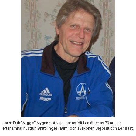
ANTIMOBBING
GDPR
ARKIV
JOBBA HOS OSS
VANLIGA FRÅGOR
Lars-Erik ”Nigge” Nygren,
Älvsjö, har avlidit i en ålder av 79 år. Han
efterlämnar hustrun
Britt-Inger ”Bim”
och syskonen
Sigbritt
och
Lennart
.