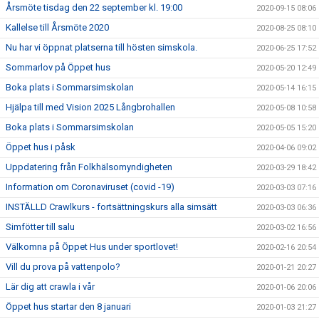
Årsmöte tisdag den 22 september kl. 19:00
2020-09-15 08:06
Kallelse till Årsmöte 2020
2020-08-25 08:10
Nu har vi öppnat platserna till hösten simskola.
2020-06-25 17:52
Sommarlov på Öppet hus
2020-05-20 12:49
Boka plats i Sommarsimskolan
2020-05-14 16:15
Hjälpa till med Vision 2025 Långbrohallen
2020-05-08 10:58
Boka plats i Sommarsimskolan
2020-05-05 15:20
Öppet hus i påsk
2020-04-06 09:02
Uppdatering från Folkhälsomyndigheten
2020-03-29 18:42
Information om Coronaviruset (covid -19)
2020-03-03 07:16
INSTÄLLD Crawlkurs - fortsättningskurs alla simsätt
2020-03-03 06:36
Simfötter till salu
2020-03-02 16:56
Välkomna på Öppet Hus under sportlovet!
2020-02-16 20:54
Vill du prova på vattenpolo?
2020-01-21 20:27
Lär dig att crawla i vår
2020-01-06 20:06
Öppet hus startar den 8 januari
2020-01-03 21:27