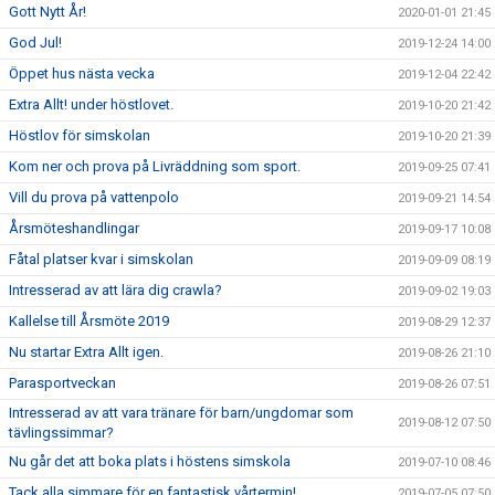
Gott Nytt År!
2020-01-01 21:45
God Jul!
2019-12-24 14:00
Öppet hus nästa vecka
2019-12-04 22:42
Extra Allt! under höstlovet.
2019-10-20 21:42
Höstlov för simskolan
2019-10-20 21:39
Kom ner och prova på Livräddning som sport.
2019-09-25 07:41
Vill du prova på vattenpolo
2019-09-21 14:54
Årsmöteshandlingar
2019-09-17 10:08
Fåtal platser kvar i simskolan
2019-09-09 08:19
Intresserad av att lära dig crawla?
2019-09-02 19:03
Kallelse till Årsmöte 2019
2019-08-29 12:37
Nu startar Extra Allt igen.
2019-08-26 21:10
Parasportveckan
2019-08-26 07:51
Intresserad av att vara tränare för barn/ungdomar som
2019-08-12 07:50
tävlingssimmar?
Nu går det att boka plats i höstens simskola
2019-07-10 08:46
Tack alla simmare för en fantastisk vårtermin!
2019-07-05 07:50