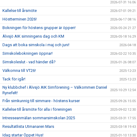
2026-07-31 16:06
Kallelse till årsmöte
2026-07-01 09:21
Höstterminen 2026!
2026-06-17 08:16
Bokningen för höstens grupper är öppen!
2026-05-24 21:27
Älvsjö AIK simningens dag och KM
2026-05-18 16:29
Dags att boka simskola i maj och juni!
2026-04-18
Simskolebokningen öppnar!
2026-02-22 10:35
Simskoleslut - vad händer då?
2026-01-26 08:07
Välkomna till VT26!
2025-12-23
Tack för igår!
2025-12-23
Ny klubbchef i Älvsjö AIK Simförening – Välkommen Daniel
2025-10-29 12:54
Rynefelt!
Från simkunnig till simmare - höstens kurser
2025-09-26 15:05
Kallelse till årsmöte för alla i föreningen
2025-09-02 12:30
Intresseanmälan sommarsimskolan 2025
2025-03-31 17:55
Resultatlista Utmanaren Mars
2025-03-18 19:43
Idag startar Öppet Hus!
2025-01-10 13:30