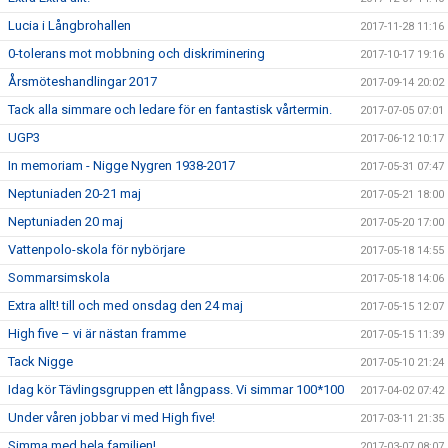
Lucia i Långbrohallen
2017-11-28 11:16
0-tolerans mot mobbning och diskriminering
2017-10-17 19:16
Årsmöteshandlingar 2017
2017-09-14 20:02
Tack alla simmare och ledare för en fantastisk vårtermin.
2017-07-05 07:01
UGP3
2017-06-12 10:17
In memoriam - Nigge Nygren 1938-2017
2017-05-31 07:47
Neptuniaden 20-21 maj
2017-05-21 18:00
Neptuniaden 20 maj
2017-05-20 17:00
Vattenpolo-skola för nybörjare
2017-05-18 14:55
Sommarsimskola
2017-05-18 14:06
Extra allt! till och med onsdag den 24 maj
2017-05-15 12:07
High five – vi är nästan framme
2017-05-15 11:39
Tack Nigge
2017-05-10 21:24
Idag kör Tävlingsgruppen ett långpass. Vi simmar 100*100
2017-04-02 07:42
Under våren jobbar vi med High five!
2017-03-11 21:35
Simma med hela familjen!
2017-03-07 08:07