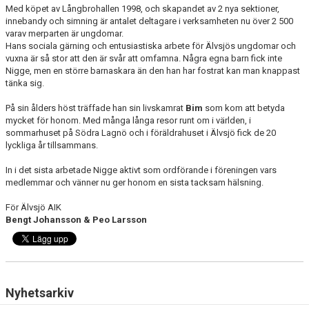
Med köpet av Långbrohallen 1998, och skapandet av 2 nya sektioner,
innebandy och simning är antalet deltagare i verksamheten nu över 2 500
varav merparten är ungdomar.
Hans sociala gärning och entusiastiska arbete för Älvsjös ungdomar och
vuxna är så stor att den är svår att omfamna. Några egna barn fick inte
Nigge, men en större barnaskara än den han har fostrat kan man knappast
tänka sig.
På sin ålders höst träffade han sin livskamrat
Bim
som kom att betyda
mycket för honom. Med många långa resor runt om i världen, i
sommarhuset på Södra Lagnö och i föräldrahuset i Älvsjö fick de 20
lyckliga år tillsammans.
In i det sista arbetade Nigge aktivt som ordförande i föreningen vars
medlemmar och vänner nu ger honom en sista tacksam hälsning.
För Älvsjö AIK
Bengt Johansson & Peo Larsson
Nyhetsarkiv