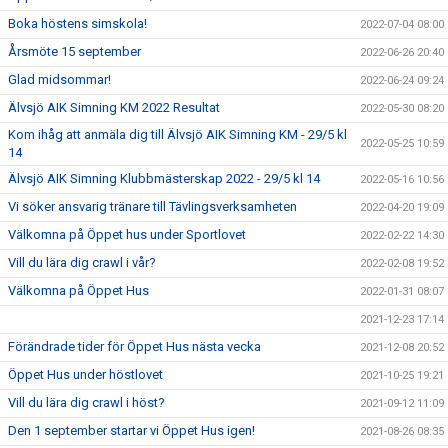
Boka höstens simskola!
2022-07-04 08:00
Årsmöte 15 september
2022-06-26 20:40
Glad midsommar!
2022-06-24 09:24
Älvsjö AIK Simning KM 2022 Resultat
2022-05-30 08:20
Kom ihåg att anmäla dig till Älvsjö AIK Simning KM - 29/5 kl
2022-05-25 10:59
14
Älvsjö AIK Simning Klubbmästerskap 2022 - 29/5 kl 14
2022-05-16 10:56
Vi söker ansvarig tränare till Tävlingsverksamheten
2022-04-20 19:09
Välkomna på Öppet hus under Sportlovet
2022-02-22 14:30
Vill du lära dig crawl i vår?
2022-02-08 19:52
Välkomna på Öppet Hus
2022-01-31 08:07
2021-12-23 17:14
Förändrade tider för Öppet Hus nästa vecka
2021-12-08 20:52
Öppet Hus under höstlovet
2021-10-25 19:21
Vill du lära dig crawl i höst?
2021-09-12 11:09
Den 1 september startar vi Öppet Hus igen!
2021-08-26 08:35