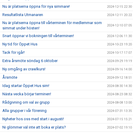
Nu är platserna öppna för nya simmare!
2024-12-15 22:30
Resultatlista Utmanaren
2024-12-11 20:22
Nu är platserna öppna till vårterminen för medlemmar som
2024-12-10 07:05
simmat under hösten!
Snart öppnar vi bokningen till vårterminen!
2024-12-06 11:30
Ny tid för Öppet Hus
2024-10-23 19:20
Tack för igår!
2024-10-17 17:07
Extra årsmöte söndag 6 oktober
2024-09-29 19:19
Ny omgång av crawlkurs!
2024-09-16 14:00
Årsmöte
2024-09-12 18:51
Idag startar Öppet Hus sim!
2024-08-30 14:30
Nästa vecka börjar terminen!
2024-08-23 08:32
Rådgivning om val av grupp
2024-08-08 13:00
Alla grupper i vår förening
2024-07-31 13:35
Nyheter hos oss med start i augusti!
2024-07-15 15:21
Ni glömmer väl inte att boka er plats?
2024-07-02 19:10