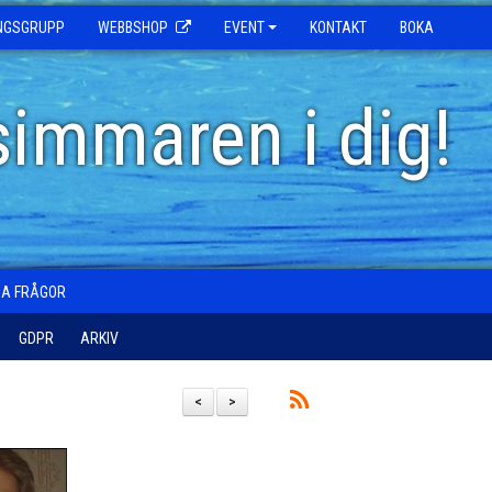
INGSGRUPP
WEBBSHOP
EVENT
KONTAKT
BOKA
simmaren i dig!
GA FRÅGOR
GDPR
ARKIV
<
>