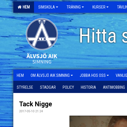
HEM
SIMSKOLA
TRÄNING
KURSER
TÄVL
Hitta 
HEM
OM ÄLVSJÖ AIK SIMNING
JOBBA HOS OSS
VANLI
STYRELSE
STADGAR
POLICY
HISTORIA
ANTIMOBBING
Tack Nigge
2017-05-10 21:24