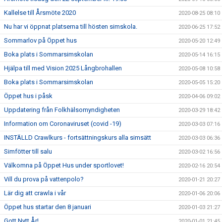
Kallelse till Årsmöte 2020
2020-08-25 08:10
Nu har vi öppnat platserna till hösten simskola.
2020-06-25 17:52
Sommarlov på Öppet hus
2020-05-20 12:49
Boka plats i Sommarsimskolan
2020-05-14 16:15
Hjälpa till med Vision 2025 Långbrohallen
2020-05-08 10:58
Boka plats i Sommarsimskolan
2020-05-05 15:20
Öppet hus i påsk
2020-04-06 09:02
Uppdatering från Folkhälsomyndigheten
2020-03-29 18:42
Information om Coronaviruset (covid -19)
2020-03-03 07:16
INSTÄLLD Crawlkurs - fortsättningskurs alla simsätt
2020-03-03 06:36
Simfötter till salu
2020-03-02 16:56
Välkomna på Öppet Hus under sportlovet!
2020-02-16 20:54
Vill du prova på vattenpolo?
2020-01-21 20:27
Lär dig att crawla i vår
2020-01-06 20:06
Öppet hus startar den 8 januari
2020-01-03 21:27
Gott Nytt År!
2020-01-01 21:45