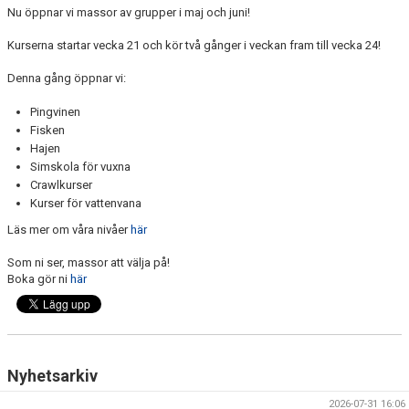
ANTIMOBBING
Nu öppnar vi massor av grupper i maj och juni!
Kurserna startar vecka 21 och kör två gånger i veckan fram till vecka 24!
GDPR
Denna gång öppnar vi:
ARKIV
Pingvinen
JOBBA HOS OSS
Fisken
Hajen
Simskola för vuxna
VANLIGA FRÅGOR
Crawlkurser
Kurser för vattenvana
Läs mer om våra nivåer
här
Som ni ser, massor att välja på!
Boka gör ni
här
Nyhetsarkiv
2026-07-31 16:06