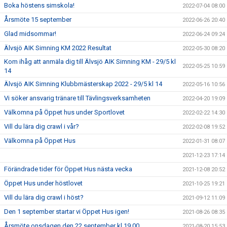
Boka höstens simskola!
2022-07-04 08:00
Årsmöte 15 september
2022-06-26 20:40
Glad midsommar!
2022-06-24 09:24
Älvsjö AIK Simning KM 2022 Resultat
2022-05-30 08:20
Kom ihåg att anmäla dig till Älvsjö AIK Simning KM - 29/5 kl
2022-05-25 10:59
14
Älvsjö AIK Simning Klubbmästerskap 2022 - 29/5 kl 14
2022-05-16 10:56
Vi söker ansvarig tränare till Tävlingsverksamheten
2022-04-20 19:09
Välkomna på Öppet hus under Sportlovet
2022-02-22 14:30
Vill du lära dig crawl i vår?
2022-02-08 19:52
Välkomna på Öppet Hus
2022-01-31 08:07
2021-12-23 17:14
Förändrade tider för Öppet Hus nästa vecka
2021-12-08 20:52
Öppet Hus under höstlovet
2021-10-25 19:21
Vill du lära dig crawl i höst?
2021-09-12 11:09
Den 1 september startar vi Öppet Hus igen!
2021-08-26 08:35
Årsmöte onsdagen den 22 september kl 19.00
2021-08-20 15:53