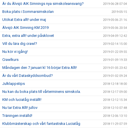
Är du Älvsjö AIK Simnings nya simskoleansvarig?
2019-06-28 07:04
Boka plats i Sommarsimskolan
2019-05-15
Utökat Extra allt! under maj
2019-05-06 21:16
Älvsjö AIK Simning KM 2019
2019-05-06 20:54
Extra, extra allt! under påsklovet
2019-04-09 12:42
Vill du lära dig crawl?
2019-02-14 15:00
Nu kör vi igång!
2019-01-22 09:55
Crawlkurs
2019-01-09 19:33
Måndagen den 7 januari kl 16 börjar Extra Allt!
2019-01-05 23:42
Är du vårt Dataskyddsombud?
2019-01-02 09:24
Julklappstips
2018-12-18 18:00
Nu kan du boka plats till vårterminens simskola.
2018-12-17 09:00
KM och luciatåg inställt!
2018-12-12 15:34
Nu tar Extra Allt! jullov
2018-12-10 07:48
Träningen inställd!
2018-12-06 13:10
Klubbmästerskap och vårt fantastiska Luciatåg
2018-11-29 07:59