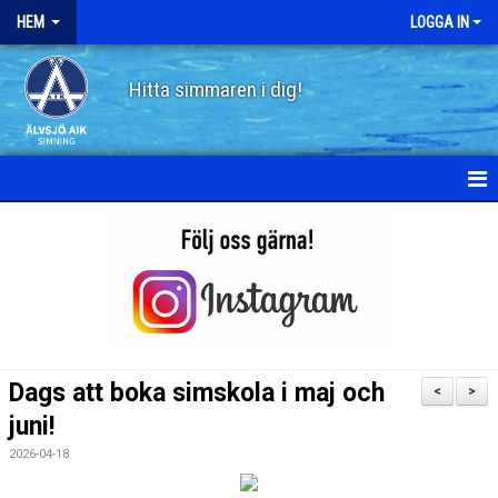
HEM
LOGGA IN
Hitta simmaren i dig!
HEM
OM ÄLVSJÖ AIK SIMNING
STYRELSE
STADGAR
Dags att boka simskola i maj och
<
>
POLICY
juni!
2026-04-18
HISTORIA