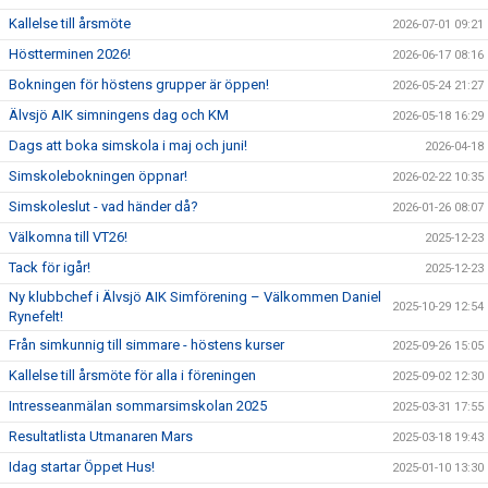
Kallelse till årsmöte
2026-07-01 09:21
Höstterminen 2026!
2026-06-17 08:16
Bokningen för höstens grupper är öppen!
2026-05-24 21:27
Älvsjö AIK simningens dag och KM
2026-05-18 16:29
Dags att boka simskola i maj och juni!
2026-04-18
Simskolebokningen öppnar!
2026-02-22 10:35
Simskoleslut - vad händer då?
2026-01-26 08:07
Välkomna till VT26!
2025-12-23
Tack för igår!
2025-12-23
Ny klubbchef i Älvsjö AIK Simförening – Välkommen Daniel
2025-10-29 12:54
Rynefelt!
Från simkunnig till simmare - höstens kurser
2025-09-26 15:05
Kallelse till årsmöte för alla i föreningen
2025-09-02 12:30
Intresseanmälan sommarsimskolan 2025
2025-03-31 17:55
Resultatlista Utmanaren Mars
2025-03-18 19:43
Idag startar Öppet Hus!
2025-01-10 13:30