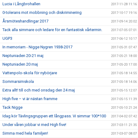
Lucia i Långbrohallen
2017-11-28 11:16
0-tolerans mot mobbning och diskriminering
2017-10-17 19:16
Årsmöteshandlingar 2017
2017-09-14 20:02
Tack alla simmare och ledare för en fantastisk vårtermin.
2017-07-05 07:01
UGP3
2017-06-12 10:17
In memoriam - Nigge Nygren 1938-2017
2017-05-31 07:47
Neptuniaden 20-21 maj
2017-05-21 18:00
Neptuniaden 20 maj
2017-05-20 17:00
Vattenpolo-skola för nybörjare
2017-05-18 14:55
Sommarsimskola
2017-05-18 14:06
Extra allt! till och med onsdag den 24 maj
2017-05-15 12:07
High five – vi är nästan framme
2017-05-15 11:39
Tack Nigge
2017-05-10 21:24
Idag kör Tävlingsgruppen ett långpass. Vi simmar 100*100
2017-04-02 07:42
Under våren jobbar vi med High five!
2017-03-11 21:35
Simma med hela familjen!
2017-03-07 08:07