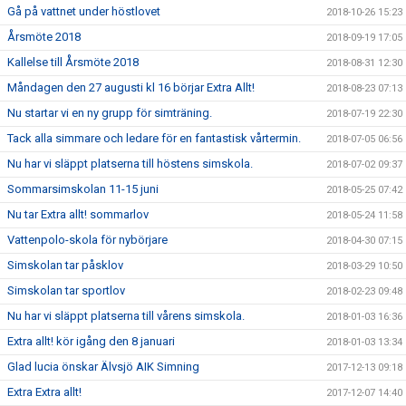
Gå på vattnet under höstlovet
2018-10-26 15:23
Årsmöte 2018
2018-09-19 17:05
Kallelse till Årsmöte 2018
2018-08-31 12:30
Måndagen den 27 augusti kl 16 börjar Extra Allt!
2018-08-23 07:13
Nu startar vi en ny grupp för simträning.
2018-07-19 22:30
Tack alla simmare och ledare för en fantastisk vårtermin.
2018-07-05 06:56
Nu har vi släppt platserna till höstens simskola.
2018-07-02 09:37
Sommarsimskolan 11-15 juni
2018-05-25 07:42
Nu tar Extra allt! sommarlov
2018-05-24 11:58
Vattenpolo-skola för nybörjare
2018-04-30 07:15
Simskolan tar påsklov
2018-03-29 10:50
Simskolan tar sportlov
2018-02-23 09:48
Nu har vi släppt platserna till vårens simskola.
2018-01-03 16:36
Extra allt! kör igång den 8 januari
2018-01-03 13:34
Glad lucia önskar Älvsjö AIK Simning
2017-12-13 09:18
Extra Extra allt!
2017-12-07 14:40