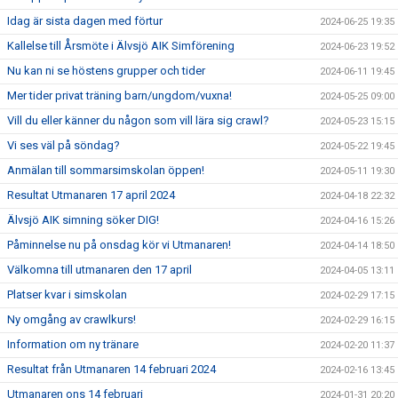
Idag är sista dagen med förtur
2024-06-25 19:35
Kallelse till Årsmöte i Älvsjö AIK Simförening
2024-06-23 19:52
Nu kan ni se höstens grupper och tider
2024-06-11 19:45
Mer tider privat träning barn/ungdom/vuxna!
2024-05-25 09:00
Vill du eller känner du någon som vill lära sig crawl?
2024-05-23 15:15
Vi ses väl på söndag?
2024-05-22 19:45
Anmälan till sommarsimskolan öppen!
2024-05-11 19:30
Resultat Utmanaren 17 april 2024
2024-04-18 22:32
Älvsjö AIK simning söker DIG!
2024-04-16 15:26
Påminnelse nu på onsdag kör vi Utmanaren!
2024-04-14 18:50
Välkomna till utmanaren den 17 april
2024-04-05 13:11
Platser kvar i simskolan
2024-02-29 17:15
Ny omgång av crawlkurs!
2024-02-29 16:15
Information om ny tränare
2024-02-20 11:37
Resultat från Utmanaren 14 februari 2024
2024-02-16 13:45
Utmanaren ons 14 februari
2024-01-31 20:20