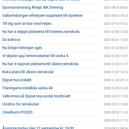
Sponsoransvarig Älvsjö AIK Simning
2021-08-20 08:26
Valberedningen efterlyser suppleant till styrelsen
2021-08-02 18:24
Till dig som är klar med Hajen
2021-07-13 15:51
Nu har vi släppt platserna till höstens simskola.
2021-07-04 12:00
Du behövs
2021-06-21 15:25
Nu börjar träningen igen.
2021-01-22 06:57
Vi skjuter upp terminsstarten till vecka 4
2020-12-28 13:51
Nu har vi öppnat platserna till vårens simskola.
2020-12-22 17:27
Boka plats till vårens simskola!
2020-12-07 14:16
Öppet hus inställt
2020-11-02 07:12
Träningarna inställda vecka 44
2020-10-29 16:30
Välkomna på Öppet Hus under höstlovet!
2020-10-13 17:00
Höstlov för simskolan
2020-10-13 16:00
Crawlkurs HT2020
2020-09-29 11:41
2020-09-25 17:13
Årsmöte tisdag den 22 september kl. 19:00
2020-09-15 08:06