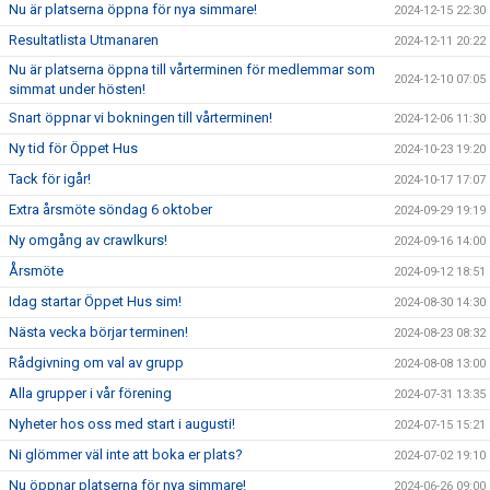
Nu är platserna öppna för nya simmare!
2024-12-15 22:30
Resultatlista Utmanaren
2024-12-11 20:22
Nu är platserna öppna till vårterminen för medlemmar som
2024-12-10 07:05
simmat under hösten!
Snart öppnar vi bokningen till vårterminen!
2024-12-06 11:30
Ny tid för Öppet Hus
2024-10-23 19:20
Tack för igår!
2024-10-17 17:07
Extra årsmöte söndag 6 oktober
2024-09-29 19:19
Ny omgång av crawlkurs!
2024-09-16 14:00
Årsmöte
2024-09-12 18:51
Idag startar Öppet Hus sim!
2024-08-30 14:30
Nästa vecka börjar terminen!
2024-08-23 08:32
Rådgivning om val av grupp
2024-08-08 13:00
Alla grupper i vår förening
2024-07-31 13:35
Nyheter hos oss med start i augusti!
2024-07-15 15:21
Ni glömmer väl inte att boka er plats?
2024-07-02 19:10
Nu öppnar platserna för nya simmare!
2024-06-26 09:00