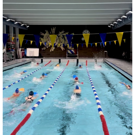
ANTIMOBBING
GDPR
ARKIV
JOBBA HOS OSS
VANLIGA FRÅGOR