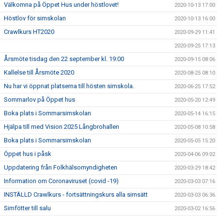
Välkomna på Öppet Hus under höstlovet!
2020-10-13 17:00
Höstlov för simskolan
2020-10-13 16:00
Crawlkurs HT2020
2020-09-29 11:41
2020-09-25 17:13
Årsmöte tisdag den 22 september kl. 19:00
2020-09-15 08:06
Kallelse till Årsmöte 2020
2020-08-25 08:10
Nu har vi öppnat platserna till hösten simskola.
2020-06-25 17:52
Sommarlov på Öppet hus
2020-05-20 12:49
Boka plats i Sommarsimskolan
2020-05-14 16:15
Hjälpa till med Vision 2025 Långbrohallen
2020-05-08 10:58
Boka plats i Sommarsimskolan
2020-05-05 15:20
Öppet hus i påsk
2020-04-06 09:02
Uppdatering från Folkhälsomyndigheten
2020-03-29 18:42
Information om Coronaviruset (covid -19)
2020-03-03 07:16
INSTÄLLD Crawlkurs - fortsättningskurs alla simsätt
2020-03-03 06:36
Simfötter till salu
2020-03-02 16:56