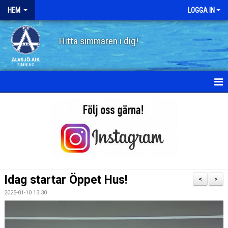
HEM
LOGGA IN
Hitta simmaren i dig!
HEM
OM ÄLVSJÖ AIK SIMNING
STYRELSE
STADGAR
Idag startar Öppet Hus!
<
>
POLICY
2025-01-10 13:30
HISTORIA