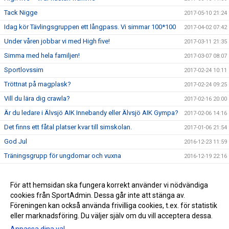
Tack Nigge
2017-05-10 21:24
Idag kör Tävlingsgruppen ett långpass. Vi simmar 100*100
2017-04-02 07:42
Under våren jobbar vi med High five!
2017-03-11 21:35
Simma med hela familjen!
2017-03-07 08:07
Sportlovssim
2017-02-24 10:11
Tröttnat på magplask?
2017-02-24 09:25
Vill du lära dig crawla?
2017-02-16 20:00
Är du ledare i Älvsjö AIK Innebandy eller Älvsjö AIK Gympa?
2017-02-06 14:16
Det finns ett fåtal platser kvar till simskolan.
2017-01-06 21:54
God Jul
2016-12-23 11:59
Träningsgrupp för ungdomar och vuxna
2016-12-19 22:16
Crawlkurs VT 2017
2016-12-19 22:07
Extra allt tar jullov
För att hemsidan ska fungera korrekt använder vi nödvändiga
2016-12-14 09:39
cookies från SportAdmin. Dessa går inte att stänga av.
Ny hemsida
2016-11-25 18:20
Föreningen kan också använda frivilliga cookies, t.ex. för statistik
eller marknadsföring. Du väljer själv om du vill acceptera dessa.