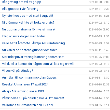
Rådgivning om val av grupp
2024-08-08 13:00
Alla grupper i vår förening
2024-07-31 13:35
Nyheter hos oss med start i augusti!
2024-07-15 15:21
Ni glömmer väl inte att boka er plats?
2024-07-02 19:10
Nu öppnar platserna för nya simmare!
2024-06-26 09:00
Idag är sista dagen med förtur
2024-06-25 19:35
Kallelse till Årsmöte i Älvsjö AIK Simförening
2024-06-23 19:52
Nu kan ni se höstens grupper och tider
2024-06-11 19:45
Mer tider privat träning barn/ungdom/vuxna!
2024-05-25 09:00
Vill du eller känner du någon som vill lära sig crawl?
2024-05-23 15:15
Vi ses väl på söndag?
2024-05-22 19:45
Anmälan till sommarsimskolan öppen!
2024-05-11 19:30
Resultat Utmanaren 17 april 2024
2024-04-18 22:32
Älvsjö AIK simning söker DIG!
2024-04-16 15:26
Påminnelse nu på onsdag kör vi Utmanaren!
2024-04-14 18:50
Välkomna till utmanaren den 17 april
2024-04-05 13:11