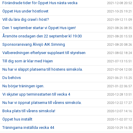
Förändrade tider för Öppet Hus nästa vecka
2021-12-08 20:52
Öppet Hus under höstlovet
2021-10-25 19:21
Vill du lära dig crawl i höst?
2021-09-12 11:09
Den 1 september startar vi Öppet Hus igen!
2021-08-26 08:35
Årsmöte onsdagen den 22 september kl 19.00
2021-08-20 15:53
Sponsoransvarig Älvsjö AIK Simning
2021-08-20 08:26
Valberedningen efterlyser suppleant till styrelsen
2021-08-02 18:24
Till dig som är klar med Hajen
2021-07-13 15:51
Nu har vi släppt platserna till höstens simskola.
2021-07-04 12:00
Du behövs
2021-06-21 15:25
Nu börjar träningen igen.
2021-01-22 06:57
Vi skjuter upp terminsstarten till vecka 4
2020-12-28 13:51
Nu har vi öppnat platserna till vårens simskola.
2020-12-22 17:27
Boka plats till vårens simskola!
2020-12-07 14:16
Öppet hus inställt
2020-11-02 07:12
Träningarna inställda vecka 44
2020-10-29 16:30