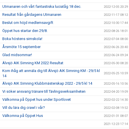
Utmanaren och vårt fantastiska luciatåg 18 dec.
2022-12-05 20:29
Resultat från gårdagens Utmanaren
2022-11-17 08:12
Beslut om höjd medlemsavgift
2022-10-30 17:44
Öppet hus startar den 29/8.
2022-08-26 18:01
Boka höstens simskola!
2022-07-04 08:00
Årsmöte 15 september
2022-06-26 20:40
Glad midsommar!
2022-06-24 09:24
Älvsjö AIK Simning KM 2022 Resultat
2022-05-30 08:20
Kom ihåg att anmäla dig till Älvsjö AIK Simning KM - 29/5 kl
2022-05-25 10:59
14
Älvsjö AIK Simning Klubbmästerskap 2022 - 29/5 kl 14
2022-05-16 10:56
Vi söker ansvarig tränare till Tävlingsverksamheten
2022-04-20 19:09
Välkomna på Öppet hus under Sportlovet
2022-02-22 14:30
Vill du lära dig crawl i vår?
2022-02-08 19:52
Välkomna på Öppet Hus
2022-01-31 08:07
2021-12-23 17:14