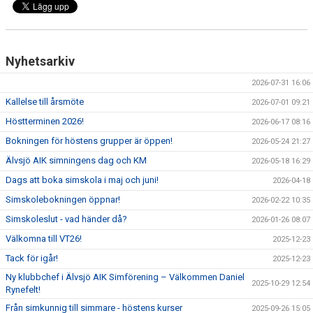
Nyhetsarkiv
2026-07-31 16:06
Kallelse till årsmöte
2026-07-01 09:21
Höstterminen 2026!
2026-06-17 08:16
Bokningen för höstens grupper är öppen!
2026-05-24 21:27
Älvsjö AIK simningens dag och KM
2026-05-18 16:29
Dags att boka simskola i maj och juni!
2026-04-18
Simskolebokningen öppnar!
2026-02-22 10:35
Simskoleslut - vad händer då?
2026-01-26 08:07
Välkomna till VT26!
2025-12-23
Tack för igår!
2025-12-23
Ny klubbchef i Älvsjö AIK Simförening – Välkommen Daniel
2025-10-29 12:54
Rynefelt!
Från simkunnig till simmare - höstens kurser
2025-09-26 15:05