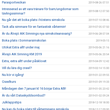
Parasportveckan
2019-08-26 07:51
Intresserad av att vara tränare för barn/ungdomar som
2019-08-12 07:50
tävlingssimmar?
Nu går det att boka plats i höstens simskola
2019-07-10 08:46
Tack alla simmare för en fantastisk vårtermin!
2019-07-05 07:50
Är du Älvsjö AIK Simnings nya simskoleansvarig?
2019-06-28 07:04
Boka plats i Sommarsimskolan
2019-05-15
Utökat Extra allt! under maj
2019-05-06 21:16
Älvsjö AIK Simning KM 2019
2019-05-06 20:54
Extra, extra allt! under påsklovet
2019-04-09 12:42
Vill du lära dig crawl?
2019-02-14 15:00
Nu kör vi igång!
2019-01-22 09:55
Crawlkurs
2019-01-09 19:33
Måndagen den 7 januari kl 16 börjar Extra Allt!
2019-01-05 23:42
Är du vårt Dataskyddsombud?
2019-01-02 09:24
Julklappstips
2018-12-18 18:00
Nu kan du boka plats till vårterminens simskola.
2018-12-17 09:00