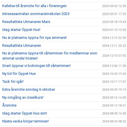
Kallelse till årsmöte för alla i föreningen
2025-09-02 12:30
Intresseanmälan sommarsimskolan 2025
2025-03-31 17:55
Resultatlista Utmanaren Mars
2025-03-18 19:43
Idag startar Öppet Hus!
2025-01-10 13:30
Nu är platserna öppna för nya simmare!
2024-12-15 22:30
Resultatlista Utmanaren
2024-12-11 20:22
Nu är platserna öppna till vårterminen för medlemmar som
2024-12-10 07:05
simmat under hösten!
Snart öppnar vi bokningen till vårterminen!
2024-12-06 11:30
Ny tid för Öppet Hus
2024-10-23 19:20
Tack för igår!
2024-10-17 17:07
Extra årsmöte söndag 6 oktober
2024-09-29 19:19
Ny omgång av crawlkurs!
2024-09-16 14:00
Årsmöte
2024-09-12 18:51
Idag startar Öppet Hus sim!
2024-08-30 14:30
Nästa vecka börjar terminen!
2024-08-23 08:32