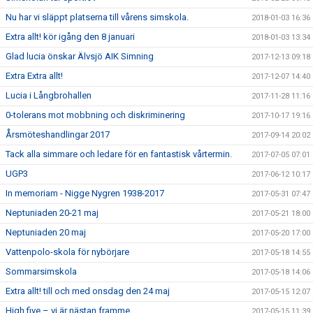
Nu har vi släppt platserna till vårens simskola.
2018-01-03 16:36
Extra allt! kör igång den 8 januari
2018-01-03 13:34
Glad lucia önskar Älvsjö AIK Simning
2017-12-13 09:18
Extra Extra allt!
2017-12-07 14:40
Lucia i Långbrohallen
2017-11-28 11:16
0-tolerans mot mobbning och diskriminering
2017-10-17 19:16
Årsmöteshandlingar 2017
2017-09-14 20:02
Tack alla simmare och ledare för en fantastisk vårtermin.
2017-07-05 07:01
UGP3
2017-06-12 10:17
In memoriam - Nigge Nygren 1938-2017
2017-05-31 07:47
Neptuniaden 20-21 maj
2017-05-21 18:00
Neptuniaden 20 maj
2017-05-20 17:00
Vattenpolo-skola för nybörjare
2017-05-18 14:55
Sommarsimskola
2017-05-18 14:06
Extra allt! till och med onsdag den 24 maj
2017-05-15 12:07
High five – vi är nästan framme
2017-05-15 11:39