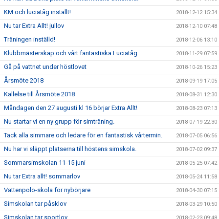
KM och luciatåg inställt!
2018-12-12 15:34
Nu tar Extra Allt! jullov
2018-12-10 07:48
Träningen inställd!
2018-12-06 13:10
Klubbmästerskap och vårt fantastiska Luciatåg
2018-11-29 07:59
Gå på vattnet under höstlovet
2018-10-26 15:23
Årsmöte 2018
2018-09-19 17:05
Kallelse till Årsmöte 2018
2018-08-31 12:30
Måndagen den 27 augusti kl 16 börjar Extra Allt!
2018-08-23 07:13
Nu startar vi en ny grupp för simträning.
2018-07-19 22:30
Tack alla simmare och ledare för en fantastisk vårtermin.
2018-07-05 06:56
Nu har vi släppt platserna till höstens simskola.
2018-07-02 09:37
Sommarsimskolan 11-15 juni
2018-05-25 07:42
Nu tar Extra allt! sommarlov
2018-05-24 11:58
Vattenpolo-skola för nybörjare
2018-04-30 07:15
Simskolan tar påsklov
2018-03-29 10:50
Simskolan tar sportlov
2018-02-23 09:48