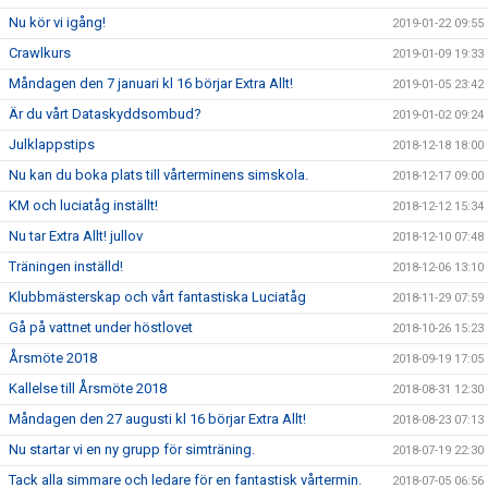
Nu kör vi igång!
2019-01-22 09:55
Crawlkurs
2019-01-09 19:33
Måndagen den 7 januari kl 16 börjar Extra Allt!
2019-01-05 23:42
Är du vårt Dataskyddsombud?
2019-01-02 09:24
Julklappstips
2018-12-18 18:00
Nu kan du boka plats till vårterminens simskola.
2018-12-17 09:00
KM och luciatåg inställt!
2018-12-12 15:34
Nu tar Extra Allt! jullov
2018-12-10 07:48
Träningen inställd!
2018-12-06 13:10
Klubbmästerskap och vårt fantastiska Luciatåg
2018-11-29 07:59
Gå på vattnet under höstlovet
2018-10-26 15:23
Årsmöte 2018
2018-09-19 17:05
Kallelse till Årsmöte 2018
2018-08-31 12:30
Måndagen den 27 augusti kl 16 börjar Extra Allt!
2018-08-23 07:13
Nu startar vi en ny grupp för simträning.
2018-07-19 22:30
Tack alla simmare och ledare för en fantastisk vårtermin.
2018-07-05 06:56