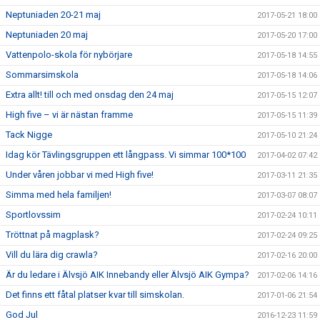
Neptuniaden 20-21 maj
2017-05-21 18:00
Neptuniaden 20 maj
2017-05-20 17:00
Vattenpolo-skola för nybörjare
2017-05-18 14:55
Sommarsimskola
2017-05-18 14:06
Extra allt! till och med onsdag den 24 maj
2017-05-15 12:07
High five – vi är nästan framme
2017-05-15 11:39
Tack Nigge
2017-05-10 21:24
Idag kör Tävlingsgruppen ett långpass. Vi simmar 100*100
2017-04-02 07:42
Under våren jobbar vi med High five!
2017-03-11 21:35
Simma med hela familjen!
2017-03-07 08:07
Sportlovssim
2017-02-24 10:11
Tröttnat på magplask?
2017-02-24 09:25
Vill du lära dig crawla?
2017-02-16 20:00
Är du ledare i Älvsjö AIK Innebandy eller Älvsjö AIK Gympa?
2017-02-06 14:16
Det finns ett fåtal platser kvar till simskolan.
2017-01-06 21:54
God Jul
2016-12-23 11:59