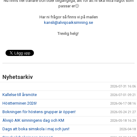
Nu finns fler tränare och tider tillgängliga, allt för att ni ska hitta något som
passar er🙂
Har ni frågor så finns vi på mailen
kansli@alvsjoaiksimning.se
Trevlig helg!
Nyhetsarkiv
2026-07-31 16:06
Kallelse till årsmöte
2026-07-01 09:21
Höstterminen 2026!
2026-06-17 08:16
Bokningen för höstens grupper är öppen!
2026-05-24 21:27
Älvsjö AIK simningens dag och KM
2026-05-18 16:29
Dags att boka simskola i maj och juni!
2026-04-18