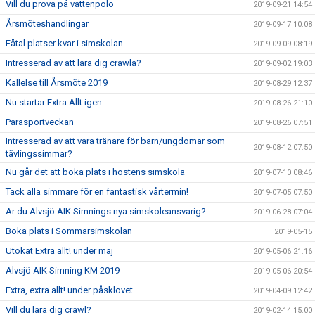
Vill du prova på vattenpolo
2019-09-21 14:54
Årsmöteshandlingar
2019-09-17 10:08
Fåtal platser kvar i simskolan
2019-09-09 08:19
Intresserad av att lära dig crawla?
2019-09-02 19:03
Kallelse till Årsmöte 2019
2019-08-29 12:37
Nu startar Extra Allt igen.
2019-08-26 21:10
Parasportveckan
2019-08-26 07:51
Intresserad av att vara tränare för barn/ungdomar som
2019-08-12 07:50
tävlingssimmar?
Nu går det att boka plats i höstens simskola
2019-07-10 08:46
Tack alla simmare för en fantastisk vårtermin!
2019-07-05 07:50
Är du Älvsjö AIK Simnings nya simskoleansvarig?
2019-06-28 07:04
Boka plats i Sommarsimskolan
2019-05-15
Utökat Extra allt! under maj
2019-05-06 21:16
Älvsjö AIK Simning KM 2019
2019-05-06 20:54
Extra, extra allt! under påsklovet
2019-04-09 12:42
Vill du lära dig crawl?
2019-02-14 15:00