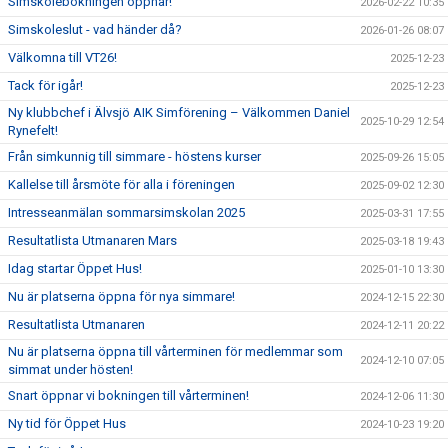
Simskolebokningen öppnar!
2026-02-22 10:35
Simskoleslut - vad händer då?
2026-01-26 08:07
Välkomna till VT26!
2025-12-23
Tack för igår!
2025-12-23
Ny klubbchef i Älvsjö AIK Simförening – Välkommen Daniel
2025-10-29 12:54
Rynefelt!
Från simkunnig till simmare - höstens kurser
2025-09-26 15:05
Kallelse till årsmöte för alla i föreningen
2025-09-02 12:30
Intresseanmälan sommarsimskolan 2025
2025-03-31 17:55
Resultatlista Utmanaren Mars
2025-03-18 19:43
Idag startar Öppet Hus!
2025-01-10 13:30
Nu är platserna öppna för nya simmare!
2024-12-15 22:30
Resultatlista Utmanaren
2024-12-11 20:22
Nu är platserna öppna till vårterminen för medlemmar som
2024-12-10 07:05
simmat under hösten!
Snart öppnar vi bokningen till vårterminen!
2024-12-06 11:30
Ny tid för Öppet Hus
2024-10-23 19:20