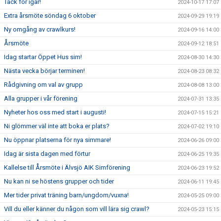
Tack för igår!
2024-10-17 17:07
Extra årsmöte söndag 6 oktober
2024-09-29 19:19
Ny omgång av crawlkurs!
2024-09-16 14:00
Årsmöte
2024-09-12 18:51
Idag startar Öppet Hus sim!
2024-08-30 14:30
Nästa vecka börjar terminen!
2024-08-23 08:32
Rådgivning om val av grupp
2024-08-08 13:00
Alla grupper i vår förening
2024-07-31 13:35
Nyheter hos oss med start i augusti!
2024-07-15 15:21
Ni glömmer väl inte att boka er plats?
2024-07-02 19:10
Nu öppnar platserna för nya simmare!
2024-06-26 09:00
Idag är sista dagen med förtur
2024-06-25 19:35
Kallelse till Årsmöte i Älvsjö AIK Simförening
2024-06-23 19:52
Nu kan ni se höstens grupper och tider
2024-06-11 19:45
Mer tider privat träning barn/ungdom/vuxna!
2024-05-25 09:00
Vill du eller känner du någon som vill lära sig crawl?
2024-05-23 15:15