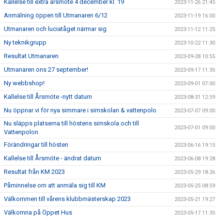
Kallelse till extra årsmöte 4 december kl. 19
2023-11-26 21:45
Anmälning öppen till Utmanaren 6/12
2023-11-19 16:00
Utmanaren och luciatåget närmar sig
2023-11-12 11:25
Ny teknikgrupp
2023-10-22 11:30
Resultat Utmanaren
2023-09-28 10:55
Utmanaren ons 27 september!
2023-09-17 11:35
Ny webbshop!
2023-09-01 07:00
Kallelse till Årsmöte -nytt datum
2023-08-31 12:59
Nu öppnar vi för nya simmare i simskolan & vattenpolo
2023-07-07 09:00
Nu släpps platserna till höstens simskola och till
2023-07-01 09:00
Vattenpolon
Förändringar till hösten
2023-06-16 19:15
Kallelse till Årsmöte - ändrat datum
2023-06-08 19:28
Resultat från KM 2023
2023-05-29 18:26
Påminnelse om att anmäla sig till KM
2023-05-25 08:59
Välkommen till vårens klubbmästerskap 2023
2023-05-21 19:27
Välkomna på Öppet Hus
2023-05-17 11:35