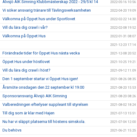
Älvsjö AIK Simning Klubbmästerskap 2022 - 29/5 kl 14
2022-05-16 10:56
Vi söker ansvarig tränare till Tävlingsverksamheten
2022-04-20 19:09
Välkomna på Öppet hus under Sportlovet
2022-02-22 14:30
Vill du lära dig crawl i vår?
2022-02-08 19:52
Välkomna på Öppet Hus
2022-01-31 08:07
2021-12-23 17:14
Förändrade tider för Öppet Hus nästa vecka
2021-12-08 20:52
Öppet Hus under höstlovet
2021-10-25 19:21
Vill du lära dig crawl i höst?
2021-09-12 11:09
Den 1 september startar vi Öppet Hus igen!
2021-08-26 08:35
Årsmöte onsdagen den 22 september kl 19.00
2021-08-20 15:53
Sponsoransvarig Älvsjö AIK Simning
2021-08-20 08:26
Valberedningen efterlyser suppleant till styrelsen
2021-08-02 18:24
Till dig som är klar med Hajen
2021-07-13 15:51
Nu har vi släppt platserna till höstens simskola.
2021-07-04 12:00
Du behövs
2021-06-21 15:25