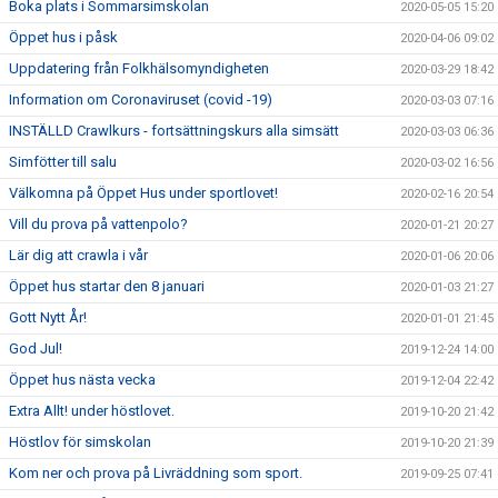
Boka plats i Sommarsimskolan
2020-05-05 15:20
Öppet hus i påsk
2020-04-06 09:02
Uppdatering från Folkhälsomyndigheten
2020-03-29 18:42
Information om Coronaviruset (covid -19)
2020-03-03 07:16
INSTÄLLD Crawlkurs - fortsättningskurs alla simsätt
2020-03-03 06:36
Simfötter till salu
2020-03-02 16:56
Välkomna på Öppet Hus under sportlovet!
2020-02-16 20:54
Vill du prova på vattenpolo?
2020-01-21 20:27
Lär dig att crawla i vår
2020-01-06 20:06
Öppet hus startar den 8 januari
2020-01-03 21:27
Gott Nytt År!
2020-01-01 21:45
God Jul!
2019-12-24 14:00
Öppet hus nästa vecka
2019-12-04 22:42
Extra Allt! under höstlovet.
2019-10-20 21:42
Höstlov för simskolan
2019-10-20 21:39
Kom ner och prova på Livräddning som sport.
2019-09-25 07:41