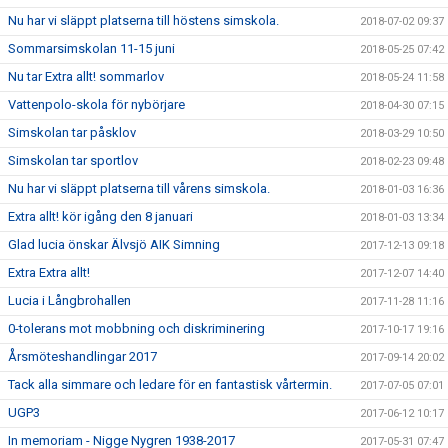
Nu har vi släppt platserna till höstens simskola.
2018-07-02 09:37
Sommarsimskolan 11-15 juni
2018-05-25 07:42
Nu tar Extra allt! sommarlov
2018-05-24 11:58
Vattenpolo-skola för nybörjare
2018-04-30 07:15
Simskolan tar påsklov
2018-03-29 10:50
Simskolan tar sportlov
2018-02-23 09:48
Nu har vi släppt platserna till vårens simskola.
2018-01-03 16:36
Extra allt! kör igång den 8 januari
2018-01-03 13:34
Glad lucia önskar Älvsjö AIK Simning
2017-12-13 09:18
Extra Extra allt!
2017-12-07 14:40
Lucia i Långbrohallen
2017-11-28 11:16
0-tolerans mot mobbning och diskriminering
2017-10-17 19:16
Årsmöteshandlingar 2017
2017-09-14 20:02
Tack alla simmare och ledare för en fantastisk vårtermin.
2017-07-05 07:01
UGP3
2017-06-12 10:17
In memoriam - Nigge Nygren 1938-2017
2017-05-31 07:47