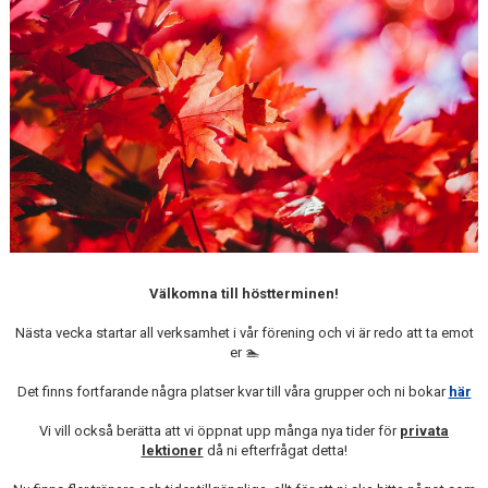
ANTIMOBBING
GDPR
ARKIV
JOBBA HOS OSS
VANLIGA FRÅGOR
Välkomna till höstterminen!
Nästa vecka startar all verksamhet i vår förening och vi är redo att ta emot
er 🏊
Det finns fortfarande några platser kvar till våra grupper och ni bokar
här
Vi vill också berätta att vi öppnat upp många nya tider för
privata
lektioner
då ni efterfrågat detta!