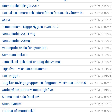
Årsmöteshandlingar 2017
2017-09-14 20:02
Tack alla simmare och ledare för en fantastisk vårtermin.
2017-07-05 07:01
UGP3
2017-06-12 10:17
In memoriam - Nigge Nygren 1938-2017
2017-05-31 07:47
Neptuniaden 20-21 maj
2017-05-21 18:00
Neptuniaden 20 maj
2017-05-20 17:00
Vattenpolo-skola för nybörjare
2017-05-18 14:55
Sommarsimskola
2017-05-18 14:06
Extra allt! till och med onsdag den 24 maj
2017-05-15 12:07
High five – vi är nästan framme
2017-05-15 11:39
Tack Nigge
2017-05-10 21:24
Idag kör Tävlingsgruppen ett långpass. Vi simmar 100*100
2017-04-02 07:42
Under våren jobbar vi med High five!
2017-03-11 21:35
Simma med hela familjen!
2017-03-07 08:07
Sportlovssim
2017-02-24 10:11
Tröttnat på magplask?
2017-02-24 09:25