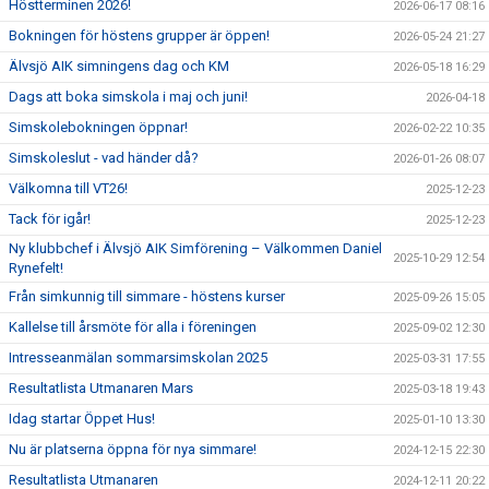
Höstterminen 2026!
2026-06-17 08:16
Bokningen för höstens grupper är öppen!
2026-05-24 21:27
Älvsjö AIK simningens dag och KM
2026-05-18 16:29
Dags att boka simskola i maj och juni!
2026-04-18
Simskolebokningen öppnar!
2026-02-22 10:35
Simskoleslut - vad händer då?
2026-01-26 08:07
Välkomna till VT26!
2025-12-23
Tack för igår!
2025-12-23
Ny klubbchef i Älvsjö AIK Simförening – Välkommen Daniel
2025-10-29 12:54
Rynefelt!
Från simkunnig till simmare - höstens kurser
2025-09-26 15:05
Kallelse till årsmöte för alla i föreningen
2025-09-02 12:30
Intresseanmälan sommarsimskolan 2025
2025-03-31 17:55
Resultatlista Utmanaren Mars
2025-03-18 19:43
Idag startar Öppet Hus!
2025-01-10 13:30
Nu är platserna öppna för nya simmare!
2024-12-15 22:30
Resultatlista Utmanaren
2024-12-11 20:22