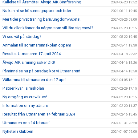
Kallelse till Årsmöte i Älvsjö AIK Simförening
2024-06-23 19:52
Nu kan ni se höstens grupper och tider
2024-06-11 19:45
Mer tider privat träning barn/ungdom/vuxna!
2024-05-25 09:00
Vill du eller känner du någon som vill lära sig crawl?
2024-05-23 15:15
Vi ses väl på söndag?
2024-05-22 19:45
Anmälan till sommarsimskolan öppen!
2024-05-11 19:30
Resultat Utmanaren 17 april 2024
2024-04-18 22:32
Älvsjö AIK simning söker DIG!
2024-04-16 15:26
Påminnelse nu på onsdag kör vi Utmanaren!
2024-04-14 18:50
Välkomna till utmanaren den 17 april
2024-04-05 13:11
Platser kvar i simskolan
2024-02-29 17:15
Ny omgång av crawlkurs!
2024-02-29 16:15
Information om ny tränare
2024-02-20 11:37
Resultat från Utmanaren 14 februari 2024
2024-02-16 13:45
Utmanaren ons 14 februari
2024-01-31 20:20
Nyheter i klubben
2024-01-07 09:00