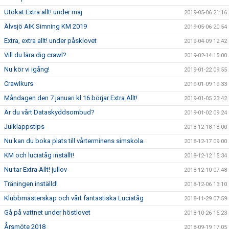
Utökat Extra allt! under maj
2019-05-06 21:16
Älvsjö AIK Simning KM 2019
2019-05-06 20:54
Extra, extra allt! under påsklovet
2019-04-09 12:42
Vill du lära dig crawl?
2019-02-14 15:00
Nu kör vi igång!
2019-01-22 09:55
Crawlkurs
2019-01-09 19:33
Måndagen den 7 januari kl 16 börjar Extra Allt!
2019-01-05 23:42
Är du vårt Dataskyddsombud?
2019-01-02 09:24
Julklappstips
2018-12-18 18:00
Nu kan du boka plats till vårterminens simskola.
2018-12-17 09:00
KM och luciatåg inställt!
2018-12-12 15:34
Nu tar Extra Allt! jullov
2018-12-10 07:48
Träningen inställd!
2018-12-06 13:10
Klubbmästerskap och vårt fantastiska Luciatåg
2018-11-29 07:59
Gå på vattnet under höstlovet
2018-10-26 15:23
Årsmöte 2018
2018-09-19 17:05