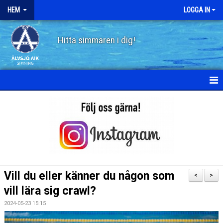
HEM
LOGGA IN
Hitta simmaren i dig!
HEM
OM ÄLVSJÖ AIK SIMNING
STYRELSE
STADGAR
Vill du eller känner du någon som
<
>
POLICY
vill lära sig crawl?
2024-05-23 15:15
HISTORIA