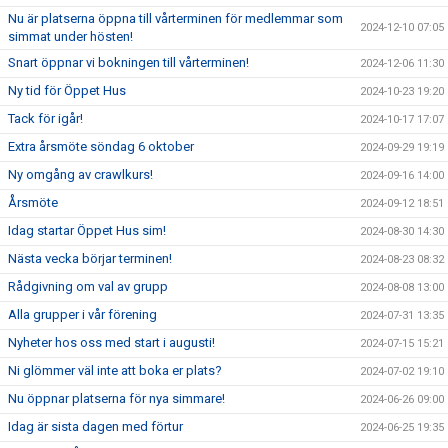
Nu är platserna öppna till vårterminen för medlemmar som
2024-12-10 07:05
simmat under hösten!
Snart öppnar vi bokningen till vårterminen!
2024-12-06 11:30
Ny tid för Öppet Hus
2024-10-23 19:20
Tack för igår!
2024-10-17 17:07
Extra årsmöte söndag 6 oktober
2024-09-29 19:19
Ny omgång av crawlkurs!
2024-09-16 14:00
Årsmöte
2024-09-12 18:51
Idag startar Öppet Hus sim!
2024-08-30 14:30
Nästa vecka börjar terminen!
2024-08-23 08:32
Rådgivning om val av grupp
2024-08-08 13:00
Alla grupper i vår förening
2024-07-31 13:35
Nyheter hos oss med start i augusti!
2024-07-15 15:21
Ni glömmer väl inte att boka er plats?
2024-07-02 19:10
Nu öppnar platserna för nya simmare!
2024-06-26 09:00
Idag är sista dagen med förtur
2024-06-25 19:35