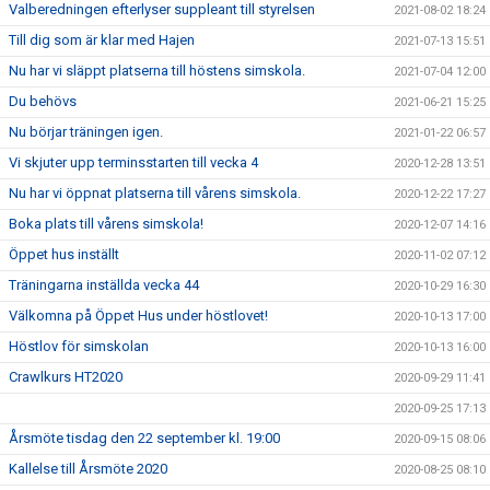
Valberedningen efterlyser suppleant till styrelsen
2021-08-02 18:24
Till dig som är klar med Hajen
2021-07-13 15:51
Nu har vi släppt platserna till höstens simskola.
2021-07-04 12:00
Du behövs
2021-06-21 15:25
Nu börjar träningen igen.
2021-01-22 06:57
Vi skjuter upp terminsstarten till vecka 4
2020-12-28 13:51
Nu har vi öppnat platserna till vårens simskola.
2020-12-22 17:27
Boka plats till vårens simskola!
2020-12-07 14:16
Öppet hus inställt
2020-11-02 07:12
Träningarna inställda vecka 44
2020-10-29 16:30
Välkomna på Öppet Hus under höstlovet!
2020-10-13 17:00
Höstlov för simskolan
2020-10-13 16:00
Crawlkurs HT2020
2020-09-29 11:41
2020-09-25 17:13
Årsmöte tisdag den 22 september kl. 19:00
2020-09-15 08:06
Kallelse till Årsmöte 2020
2020-08-25 08:10