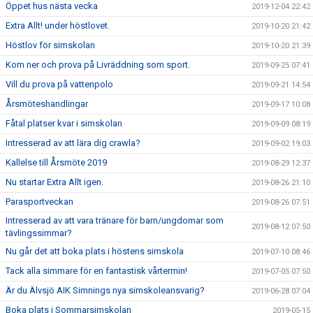
Öppet hus nästa vecka
2019-12-04 22:42
Extra Allt! under höstlovet.
2019-10-20 21:42
Höstlov för simskolan
2019-10-20 21:39
Kom ner och prova på Livräddning som sport.
2019-09-25 07:41
Vill du prova på vattenpolo
2019-09-21 14:54
Årsmöteshandlingar
2019-09-17 10:08
Fåtal platser kvar i simskolan
2019-09-09 08:19
Intresserad av att lära dig crawla?
2019-09-02 19:03
Kallelse till Årsmöte 2019
2019-08-29 12:37
Nu startar Extra Allt igen.
2019-08-26 21:10
Parasportveckan
2019-08-26 07:51
Intresserad av att vara tränare för barn/ungdomar som
2019-08-12 07:50
tävlingssimmar?
Nu går det att boka plats i höstens simskola
2019-07-10 08:46
Tack alla simmare för en fantastisk vårtermin!
2019-07-05 07:50
Är du Älvsjö AIK Simnings nya simskoleansvarig?
2019-06-28 07:04
Boka plats i Sommarsimskolan
2019-05-15