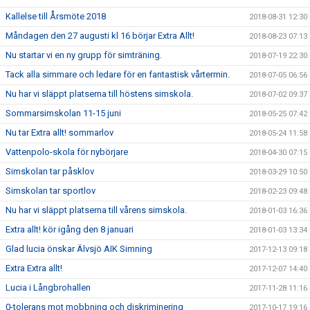
Kallelse till Årsmöte 2018
2018-08-31 12:30
Måndagen den 27 augusti kl 16 börjar Extra Allt!
2018-08-23 07:13
Nu startar vi en ny grupp för simträning.
2018-07-19 22:30
Tack alla simmare och ledare för en fantastisk vårtermin.
2018-07-05 06:56
Nu har vi släppt platserna till höstens simskola.
2018-07-02 09:37
Sommarsimskolan 11-15 juni
2018-05-25 07:42
Nu tar Extra allt! sommarlov
2018-05-24 11:58
Vattenpolo-skola för nybörjare
2018-04-30 07:15
Simskolan tar påsklov
2018-03-29 10:50
Simskolan tar sportlov
2018-02-23 09:48
Nu har vi släppt platserna till vårens simskola.
2018-01-03 16:36
Extra allt! kör igång den 8 januari
2018-01-03 13:34
Glad lucia önskar Älvsjö AIK Simning
2017-12-13 09:18
Extra Extra allt!
2017-12-07 14:40
Lucia i Långbrohallen
2017-11-28 11:16
0-tolerans mot mobbning och diskriminering
2017-10-17 19:16