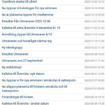
Crawlkurs startar till våren!
2023-12-20 12:10
Nu öppnar vi bokningen för nya simmare
2023-12-14 09:00
Nu är platserna öppna för medlemmar
2023-12-12 09:00
Resultat från Utmanaren 2023-12-06
2023-12-07 09:28
Kallelse till extra årsmöte 4 december kl. 19
2023-11-26 21:45
Anmälning öppen till Utmanaren 6/12
2023-11-19 16:00
Utmanaren och luciatåget närmar sig
2023-11-12 11:25
Ny teknikgrupp
2023-10-22 11:30
Resultat Utmanaren
2023-09-28 10:55
Utmanaren ons 27 september!
2023-09-17 11:35
Ny webbshop!
2023-09-01 07:00
Kallelse till Årsmöte -nytt datum
2023-08-31 12:59
Nu öppnar vi för nya simmare i simskolan & vattenpolo
2023-07-07 09:00
Nu släpps platserna till höstens simskola och till
2023-07-01 09:00
Vattenpolon
Förändringar till hösten
2023-06-16 19:15
Kallelse till Årsmöte - ändrat datum
2023-06-08 19:28