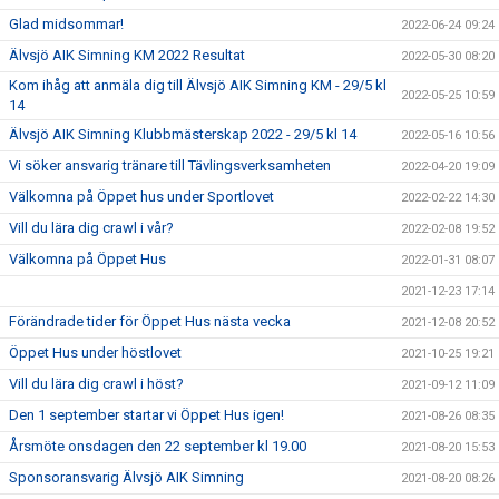
Glad midsommar!
2022-06-24 09:24
Älvsjö AIK Simning KM 2022 Resultat
2022-05-30 08:20
Kom ihåg att anmäla dig till Älvsjö AIK Simning KM - 29/5 kl
2022-05-25 10:59
14
Älvsjö AIK Simning Klubbmästerskap 2022 - 29/5 kl 14
2022-05-16 10:56
Vi söker ansvarig tränare till Tävlingsverksamheten
2022-04-20 19:09
Välkomna på Öppet hus under Sportlovet
2022-02-22 14:30
Vill du lära dig crawl i vår?
2022-02-08 19:52
Välkomna på Öppet Hus
2022-01-31 08:07
2021-12-23 17:14
Förändrade tider för Öppet Hus nästa vecka
2021-12-08 20:52
Öppet Hus under höstlovet
2021-10-25 19:21
Vill du lära dig crawl i höst?
2021-09-12 11:09
Den 1 september startar vi Öppet Hus igen!
2021-08-26 08:35
Årsmöte onsdagen den 22 september kl 19.00
2021-08-20 15:53
Sponsoransvarig Älvsjö AIK Simning
2021-08-20 08:26