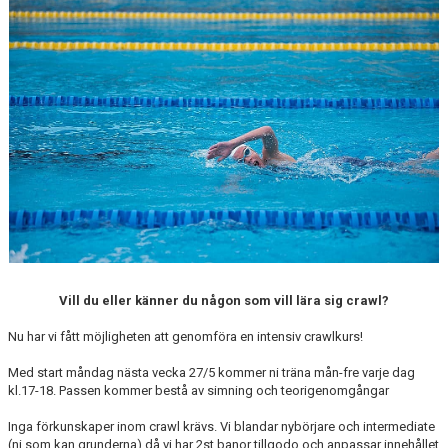
ANTIMOBBING
GDPR
ARKIV
JOBBA HOS OSS
VANLIGA FRÅGOR
Vill du eller känner du någon som vill lära sig crawl?
Nu har vi fått möjligheten att genomföra en intensiv crawlkurs!
Med start måndag nästa vecka 27/5 kommer ni träna mån-fre varje dag
kl.17-18. Passen kommer bestå av simning och teorigenomgångar
Inga förkunskaper inom crawl krävs. Vi blandar nybörjare och intermediate
(ni som kan grunderna) då vi har 2st banor tillgodo och anpassar innehållet