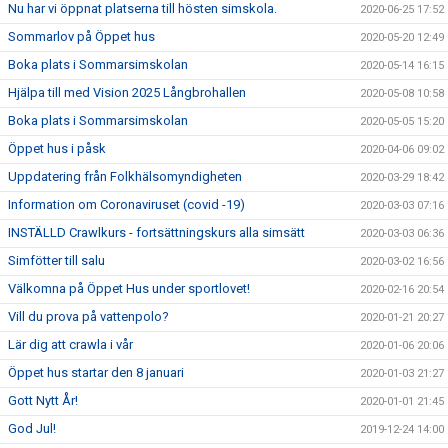
Nu har vi öppnat platserna till hösten simskola.
2020-06-25 17:52
Sommarlov på Öppet hus
2020-05-20 12:49
Boka plats i Sommarsimskolan
2020-05-14 16:15
Hjälpa till med Vision 2025 Långbrohallen
2020-05-08 10:58
Boka plats i Sommarsimskolan
2020-05-05 15:20
Öppet hus i påsk
2020-04-06 09:02
Uppdatering från Folkhälsomyndigheten
2020-03-29 18:42
Information om Coronaviruset (covid -19)
2020-03-03 07:16
INSTÄLLD Crawlkurs - fortsättningskurs alla simsätt
2020-03-03 06:36
Simfötter till salu
2020-03-02 16:56
Välkomna på Öppet Hus under sportlovet!
2020-02-16 20:54
Vill du prova på vattenpolo?
2020-01-21 20:27
Lär dig att crawla i vår
2020-01-06 20:06
Öppet hus startar den 8 januari
2020-01-03 21:27
Gott Nytt År!
2020-01-01 21:45
God Jul!
2019-12-24 14:00