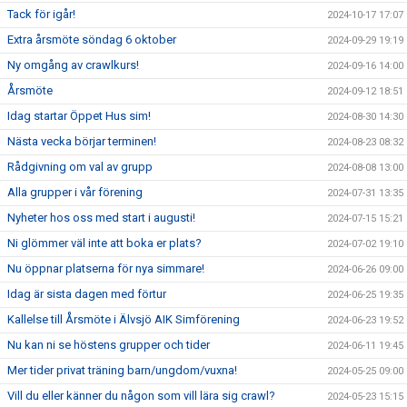
Tack för igår!
2024-10-17 17:07
Extra årsmöte söndag 6 oktober
2024-09-29 19:19
Ny omgång av crawlkurs!
2024-09-16 14:00
Årsmöte
2024-09-12 18:51
Idag startar Öppet Hus sim!
2024-08-30 14:30
Nästa vecka börjar terminen!
2024-08-23 08:32
Rådgivning om val av grupp
2024-08-08 13:00
Alla grupper i vår förening
2024-07-31 13:35
Nyheter hos oss med start i augusti!
2024-07-15 15:21
Ni glömmer väl inte att boka er plats?
2024-07-02 19:10
Nu öppnar platserna för nya simmare!
2024-06-26 09:00
Idag är sista dagen med förtur
2024-06-25 19:35
Kallelse till Årsmöte i Älvsjö AIK Simförening
2024-06-23 19:52
Nu kan ni se höstens grupper och tider
2024-06-11 19:45
Mer tider privat träning barn/ungdom/vuxna!
2024-05-25 09:00
Vill du eller känner du någon som vill lära sig crawl?
2024-05-23 15:15