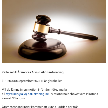
ANTIMOBBING
GDPR
ARKIV
JOBBA HOS OSS
VANLIGA FRÅGOR
Kallelse till Årsmöte i Älvsjö AIK Simförening.
kl 19:00 30 September 2023 i Långbrohallen
Vill du lämna in en motion inför årsmötet, maila
till
styrelsen@alvsjoaiksimning.se
. Motionerna behöver vara inkomna
senast 30 augusti
Årsmöteshandlingar
kommer att kunna
laddas
ner
från