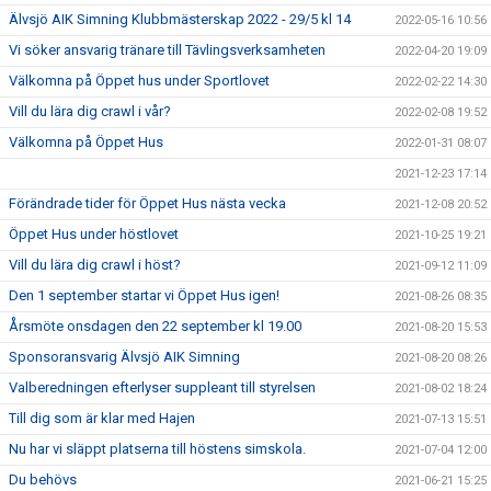
Älvsjö AIK Simning Klubbmästerskap 2022 - 29/5 kl 14
2022-05-16 10:56
Vi söker ansvarig tränare till Tävlingsverksamheten
2022-04-20 19:09
Välkomna på Öppet hus under Sportlovet
2022-02-22 14:30
Vill du lära dig crawl i vår?
2022-02-08 19:52
Välkomna på Öppet Hus
2022-01-31 08:07
2021-12-23 17:14
Förändrade tider för Öppet Hus nästa vecka
2021-12-08 20:52
Öppet Hus under höstlovet
2021-10-25 19:21
Vill du lära dig crawl i höst?
2021-09-12 11:09
Den 1 september startar vi Öppet Hus igen!
2021-08-26 08:35
Årsmöte onsdagen den 22 september kl 19.00
2021-08-20 15:53
Sponsoransvarig Älvsjö AIK Simning
2021-08-20 08:26
Valberedningen efterlyser suppleant till styrelsen
2021-08-02 18:24
Till dig som är klar med Hajen
2021-07-13 15:51
Nu har vi släppt platserna till höstens simskola.
2021-07-04 12:00
Du behövs
2021-06-21 15:25