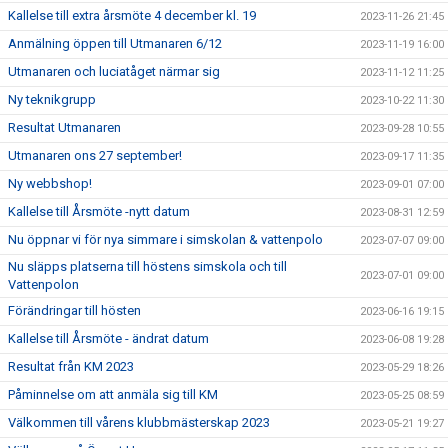
Kallelse till extra årsmöte 4 december kl. 19
2023-11-26 21:45
Anmälning öppen till Utmanaren 6/12
2023-11-19 16:00
Utmanaren och luciatåget närmar sig
2023-11-12 11:25
Ny teknikgrupp
2023-10-22 11:30
Resultat Utmanaren
2023-09-28 10:55
Utmanaren ons 27 september!
2023-09-17 11:35
Ny webbshop!
2023-09-01 07:00
Kallelse till Årsmöte -nytt datum
2023-08-31 12:59
Nu öppnar vi för nya simmare i simskolan & vattenpolo
2023-07-07 09:00
Nu släpps platserna till höstens simskola och till
2023-07-01 09:00
Vattenpolon
Förändringar till hösten
2023-06-16 19:15
Kallelse till Årsmöte - ändrat datum
2023-06-08 19:28
Resultat från KM 2023
2023-05-29 18:26
Påminnelse om att anmäla sig till KM
2023-05-25 08:59
Välkommen till vårens klubbmästerskap 2023
2023-05-21 19:27