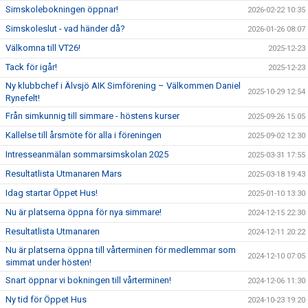
Simskolebokningen öppnar!
2026-02-22 10:35
Simskoleslut - vad händer då?
2026-01-26 08:07
Välkomna till VT26!
2025-12-23
Tack för igår!
2025-12-23
Ny klubbchef i Älvsjö AIK Simförening – Välkommen Daniel
2025-10-29 12:54
Rynefelt!
Från simkunnig till simmare - höstens kurser
2025-09-26 15:05
Kallelse till årsmöte för alla i föreningen
2025-09-02 12:30
Intresseanmälan sommarsimskolan 2025
2025-03-31 17:55
Resultatlista Utmanaren Mars
2025-03-18 19:43
Idag startar Öppet Hus!
2025-01-10 13:30
Nu är platserna öppna för nya simmare!
2024-12-15 22:30
Resultatlista Utmanaren
2024-12-11 20:22
Nu är platserna öppna till vårterminen för medlemmar som
2024-12-10 07:05
simmat under hösten!
Snart öppnar vi bokningen till vårterminen!
2024-12-06 11:30
Ny tid för Öppet Hus
2024-10-23 19:20