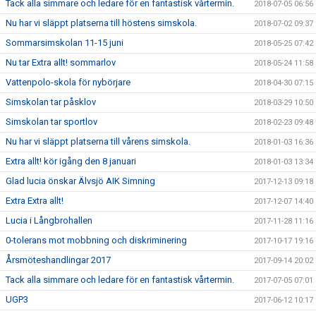
Tack alla simmare och ledare för en fantastisk vårtermin.
2018-07-05 06:56
Nu har vi släppt platserna till höstens simskola.
2018-07-02 09:37
Sommarsimskolan 11-15 juni
2018-05-25 07:42
Nu tar Extra allt! sommarlov
2018-05-24 11:58
Vattenpolo-skola för nybörjare
2018-04-30 07:15
Simskolan tar påsklov
2018-03-29 10:50
Simskolan tar sportlov
2018-02-23 09:48
Nu har vi släppt platserna till vårens simskola.
2018-01-03 16:36
Extra allt! kör igång den 8 januari
2018-01-03 13:34
Glad lucia önskar Älvsjö AIK Simning
2017-12-13 09:18
Extra Extra allt!
2017-12-07 14:40
Lucia i Långbrohallen
2017-11-28 11:16
0-tolerans mot mobbning och diskriminering
2017-10-17 19:16
Årsmöteshandlingar 2017
2017-09-14 20:02
Tack alla simmare och ledare för en fantastisk vårtermin.
2017-07-05 07:01
UGP3
2017-06-12 10:17