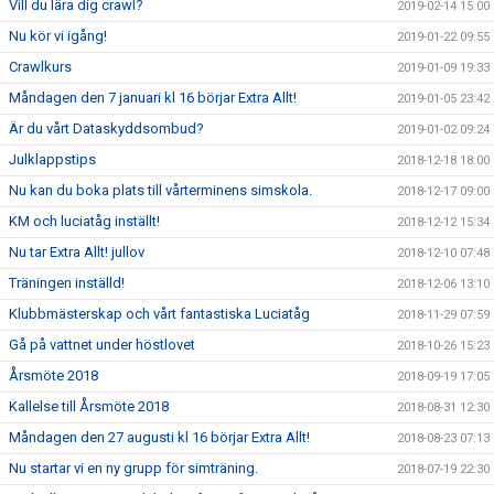
Vill du lära dig crawl?
2019-02-14 15:00
Nu kör vi igång!
2019-01-22 09:55
Crawlkurs
2019-01-09 19:33
Måndagen den 7 januari kl 16 börjar Extra Allt!
2019-01-05 23:42
Är du vårt Dataskyddsombud?
2019-01-02 09:24
Julklappstips
2018-12-18 18:00
Nu kan du boka plats till vårterminens simskola.
2018-12-17 09:00
KM och luciatåg inställt!
2018-12-12 15:34
Nu tar Extra Allt! jullov
2018-12-10 07:48
Träningen inställd!
2018-12-06 13:10
Klubbmästerskap och vårt fantastiska Luciatåg
2018-11-29 07:59
Gå på vattnet under höstlovet
2018-10-26 15:23
Årsmöte 2018
2018-09-19 17:05
Kallelse till Årsmöte 2018
2018-08-31 12:30
Måndagen den 27 augusti kl 16 börjar Extra Allt!
2018-08-23 07:13
Nu startar vi en ny grupp för simträning.
2018-07-19 22:30