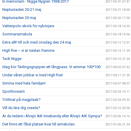
In memoriam - Nigge Nygren 1938-2017
2017-05-31 07:47
Neptuniaden 20-21 maj
2017-05-21 18:00
Neptuniaden 20 maj
2017-05-20 17:00
Vattenpolo-skola för nybörjare
2017-05-18 14:55
Sommarsimskola
2017-05-18 14:06
Extra allt! till och med onsdag den 24 maj
2017-05-15 12:07
High five – vi är nästan framme
2017-05-15 11:39
Tack Nigge
2017-05-10 21:24
Idag kör Tävlingsgruppen ett långpass. Vi simmar 100*100
2017-04-02 07:42
Under våren jobbar vi med High five!
2017-03-11 21:35
Simma med hela familjen!
2017-03-07 08:07
Sportlovssim
2017-02-24 10:11
Tröttnat på magplask?
2017-02-24 09:25
Vill du lära dig crawla?
2017-02-16 20:00
Är du ledare i Älvsjö AIK Innebandy eller Älvsjö AIK Gympa?
2017-02-06 14:16
Det finns ett fåtal platser kvar till simskolan.
2017-01-06 21:54