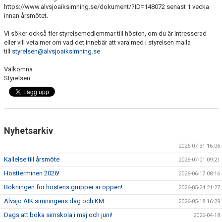
https://www.alvsjoaiksimning.se/dokument/?ID=148072
senast 1 vecka
innan årsmötet.
Vi söker också fler styrelsemedlemmar till hösten, om du är intresserad
eller vill veta mer om vad det innebär att vara med i styrelsen maila
till
styrelsen@alvsjoaiksimning.se
Välkomna
Styrelsen
Nyhetsarkiv
2026-07-31 16:06
Kallelse till årsmöte
2026-07-01 09:21
Höstterminen 2026!
2026-06-17 08:16
Bokningen för höstens grupper är öppen!
2026-05-24 21:27
Älvsjö AIK simningens dag och KM
2026-05-18 16:29
Dags att boka simskola i maj och juni!
2026-04-18