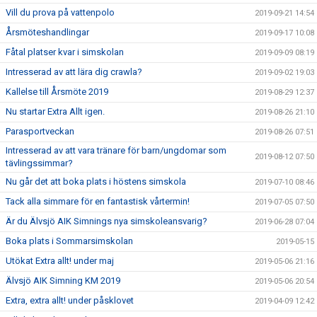
Vill du prova på vattenpolo
2019-09-21 14:54
Årsmöteshandlingar
2019-09-17 10:08
Fåtal platser kvar i simskolan
2019-09-09 08:19
Intresserad av att lära dig crawla?
2019-09-02 19:03
Kallelse till Årsmöte 2019
2019-08-29 12:37
Nu startar Extra Allt igen.
2019-08-26 21:10
Parasportveckan
2019-08-26 07:51
Intresserad av att vara tränare för barn/ungdomar som
2019-08-12 07:50
tävlingssimmar?
Nu går det att boka plats i höstens simskola
2019-07-10 08:46
Tack alla simmare för en fantastisk vårtermin!
2019-07-05 07:50
Är du Älvsjö AIK Simnings nya simskoleansvarig?
2019-06-28 07:04
Boka plats i Sommarsimskolan
2019-05-15
Utökat Extra allt! under maj
2019-05-06 21:16
Älvsjö AIK Simning KM 2019
2019-05-06 20:54
Extra, extra allt! under påsklovet
2019-04-09 12:42