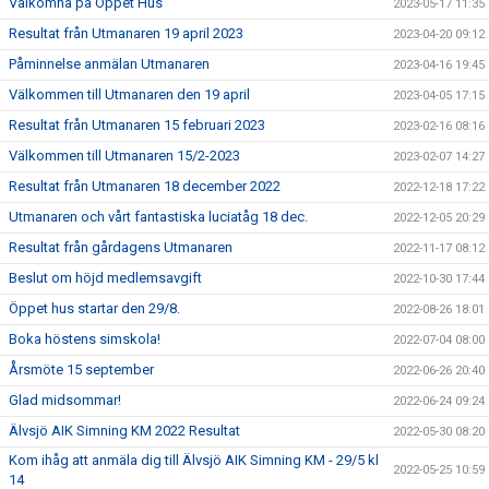
Välkomna på Öppet Hus
2023-05-17 11:35
Resultat från Utmanaren 19 april 2023
2023-04-20 09:12
Påminnelse anmälan Utmanaren
2023-04-16 19:45
Välkommen till Utmanaren den 19 april
2023-04-05 17:15
Resultat från Utmanaren 15 februari 2023
2023-02-16 08:16
Välkommen till Utmanaren 15/2-2023
2023-02-07 14:27
Resultat från Utmanaren 18 december 2022
2022-12-18 17:22
Utmanaren och vårt fantastiska luciatåg 18 dec.
2022-12-05 20:29
Resultat från gårdagens Utmanaren
2022-11-17 08:12
Beslut om höjd medlemsavgift
2022-10-30 17:44
Öppet hus startar den 29/8.
2022-08-26 18:01
Boka höstens simskola!
2022-07-04 08:00
Årsmöte 15 september
2022-06-26 20:40
Glad midsommar!
2022-06-24 09:24
Älvsjö AIK Simning KM 2022 Resultat
2022-05-30 08:20
Kom ihåg att anmäla dig till Älvsjö AIK Simning KM - 29/5 kl
2022-05-25 10:59
14