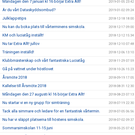
Måndagen den 7 januari kl 16 börjar Extra Allt!
2019-01-05 23:42
Är du vårt Dataskyddsombud?
2019-01-02 09:24
Julklappstips
2018-12-18 18:00
Nu kan du boka plats till vårterminens simskola.
2018-12-17 09:00
KM och luciatåg inställt!
2018-12-12 15:34
Nu tar Extra Allt! jullov
2018-12-10 07:48
Träningen inställd!
2018-12-06 13:10
Klubbmästerskap och vårt fantastiska Luciatåg
2018-11-29 07:59
Gå på vattnet under höstlovet
2018-10-26 15:23
Årsmöte 2018
2018-09-19 17:05
Kallelse till Årsmöte 2018
2018-08-31 12:30
Måndagen den 27 augusti kl 16 börjar Extra Allt!
2018-08-23 07:13
Nu startar vi en ny grupp för simträning.
2018-07-19 22:30
Tack alla simmare och ledare för en fantastisk vårtermin.
2018-07-05 06:56
Nu har vi släppt platserna till höstens simskola.
2018-07-02 09:37
Sommarsimskolan 11-15 juni
2018-05-25 07:42