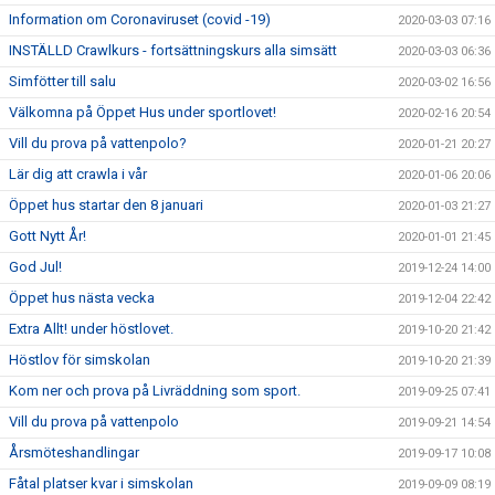
Information om Coronaviruset (covid -19)
2020-03-03 07:16
INSTÄLLD Crawlkurs - fortsättningskurs alla simsätt
2020-03-03 06:36
Simfötter till salu
2020-03-02 16:56
Välkomna på Öppet Hus under sportlovet!
2020-02-16 20:54
Vill du prova på vattenpolo?
2020-01-21 20:27
Lär dig att crawla i vår
2020-01-06 20:06
Öppet hus startar den 8 januari
2020-01-03 21:27
Gott Nytt År!
2020-01-01 21:45
God Jul!
2019-12-24 14:00
Öppet hus nästa vecka
2019-12-04 22:42
Extra Allt! under höstlovet.
2019-10-20 21:42
Höstlov för simskolan
2019-10-20 21:39
Kom ner och prova på Livräddning som sport.
2019-09-25 07:41
Vill du prova på vattenpolo
2019-09-21 14:54
Årsmöteshandlingar
2019-09-17 10:08
Fåtal platser kvar i simskolan
2019-09-09 08:19