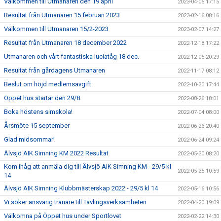
Välkommen till Utmanaren den 19 april
2023-04-05 17:15
Resultat från Utmanaren 15 februari 2023
2023-02-16 08:16
Välkommen till Utmanaren 15/2-2023
2023-02-07 14:27
Resultat från Utmanaren 18 december 2022
2022-12-18 17:22
Utmanaren och vårt fantastiska luciatåg 18 dec.
2022-12-05 20:29
Resultat från gårdagens Utmanaren
2022-11-17 08:12
Beslut om höjd medlemsavgift
2022-10-30 17:44
Öppet hus startar den 29/8.
2022-08-26 18:01
Boka höstens simskola!
2022-07-04 08:00
Årsmöte 15 september
2022-06-26 20:40
Glad midsommar!
2022-06-24 09:24
Älvsjö AIK Simning KM 2022 Resultat
2022-05-30 08:20
Kom ihåg att anmäla dig till Älvsjö AIK Simning KM - 29/5 kl
2022-05-25 10:59
14
Älvsjö AIK Simning Klubbmästerskap 2022 - 29/5 kl 14
2022-05-16 10:56
Vi söker ansvarig tränare till Tävlingsverksamheten
2022-04-20 19:09
Välkomna på Öppet hus under Sportlovet
2022-02-22 14:30