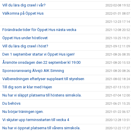
Vill du lära dig crawl i vår?
2022-02-08 19:52
Välkomna på Öppet Hus
2022-01-31 08:07
2021-12-23 17:14
Förändrade tider för Öppet Hus nästa vecka
2021-12-08 20:52
Öppet Hus under höstlovet
2021-10-25 19:21
Vill du lära dig crawl i höst?
2021-09-12 11:09
Den 1 september startar vi Öppet Hus igen!
2021-08-26 08:35
Årsmöte onsdagen den 22 september kl 19.00
2021-08-20 15:53
Sponsoransvarig Älvsjö AIK Simning
2021-08-20 08:26
Valberedningen efterlyser suppleant till styrelsen
2021-08-02 18:24
Till dig som är klar med Hajen
2021-07-13 15:51
Nu har vi släppt platserna till höstens simskola.
2021-07-04 12:00
Du behövs
2021-06-21 15:25
Nu börjar träningen igen.
2021-01-22 06:57
Vi skjuter upp terminsstarten till vecka 4
2020-12-28 13:51
Nu har vi öppnat platserna till vårens simskola.
2020-12-22 17:27