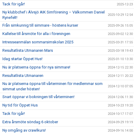
Tack för igår!
2025-12-23
Ny klubbchef i Älvsjö AIK Simförening – Välkommen Daniel
2025-10-29 12:54
Rynefelt!
Från simkunnig till simmare - höstens kurser
2025-09-26 15:05
Kallelse till årsmöte för alla i föreningen
2025-09-02 12:30
Intresseanmälan sommarsimskolan 2025
2025-03-31 17:55
Resultatlista Utmanaren Mars
2025-03-18 19:43
Idag startar Öppet Hus!
2025-01-10 13:30
Nu är platserna öppna för nya simmare!
2024-12-15 22:30
Resultatlista Utmanaren
2024-12-11 20:22
Nu är platserna öppna till vårterminen för medlemmar som
2024-12-10 07:05
simmat under hösten!
Snart öppnar vi bokningen till vårterminen!
2024-12-06 11:30
Ny tid för Öppet Hus
2024-10-23 19:20
Tack för igår!
2024-10-17 17:07
Extra årsmöte söndag 6 oktober
2024-09-29 19:19
Ny omgång av crawlkurs!
2024-09-16 14:00