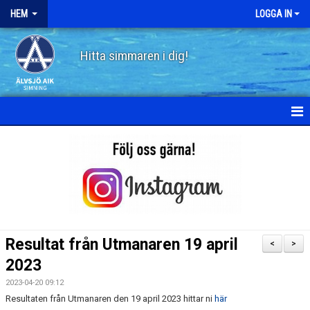
HEM
LOGGA IN
Hitta simmaren i dig!
HEM
OM ÄLVSJÖ AIK SIMNING
STYRELSE
STADGAR
Resultat från Utmanaren 19 april
<
>
POLICY
2023
2023-04-20 09:12
HISTORIA
Resultaten från Utmanaren den 19 april 2023 hittar ni
här