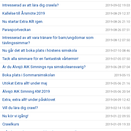
Intresserad av att lära dig crawla?
2019-09-02 19:03
Kallelse till Årsmöte 2019
2019-08-29 12:37
Nu startar Extra Allt igen.
2019-08-26 21:10
Parasportveckan
2019-08-26 07:51
Intresserad av att vara tränare för barn/ungdomar som
2019-08-12 07:50
tävlingssimmar?
Nu går det att boka plats i höstens simskola
2019-07-10 08:46
Tack alla simmare för en fantastisk vårtermin!
2019-07-05 07:50
Är du Älvsjö AIK Simnings nya simskoleansvarig?
2019-06-28 07:04
Boka plats i Sommarsimskolan
2019-05-15
Utökat Extra allt! under maj
2019-05-06 21:16
Älvsjö AIK Simning KM 2019
2019-05-06 20:54
Extra, extra allt! under påsklovet
2019-04-09 12:42
Vill du lära dig crawl?
2019-02-14 15:00
Nu kör vi igång!
2019-01-22 09:55
Crawlkurs
2019-01-09 19:33