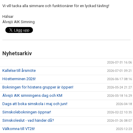
ANTIMOBBING
Vi vill tacka alla simmare och funktionärer för en lyckad tävling!
Hälsar
GDPR
Älvsjö AIK Simning
ARKIV
JOBBA HOS OSS
Nyhetsarkiv
VANLIGA FRÅGOR
2026-07-31 16:06
Kallelse till årsmöte
2026-07-01 09:21
Höstterminen 2026!
2026-06-17 08:16
Bokningen för höstens grupper är öppen!
2026-05-24 21:27
Älvsjö AIK simningens dag och KM
2026-05-18 16:29
Dags att boka simskola i maj och juni!
2026-04-18
Simskolebokningen öppnar!
2026-02-22 10:35
Simskoleslut - vad händer då?
2026-01-26 08:07
Välkomna till VT26!
2025-12-23