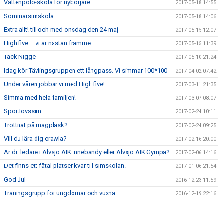
Vattenpolo-skola för nybörjare
2017-05-18 14:55
Sommarsimskola
2017-05-18 14:06
Extra allt! till och med onsdag den 24 maj
2017-05-15 12:07
High five – vi är nästan framme
2017-05-15 11:39
Tack Nigge
2017-05-10 21:24
Idag kör Tävlingsgruppen ett långpass. Vi simmar 100*100
2017-04-02 07:42
Under våren jobbar vi med High five!
2017-03-11 21:35
Simma med hela familjen!
2017-03-07 08:07
Sportlovssim
2017-02-24 10:11
Tröttnat på magplask?
2017-02-24 09:25
Vill du lära dig crawla?
2017-02-16 20:00
Är du ledare i Älvsjö AIK Innebandy eller Älvsjö AIK Gympa?
2017-02-06 14:16
Det finns ett fåtal platser kvar till simskolan.
2017-01-06 21:54
God Jul
2016-12-23 11:59
Träningsgrupp för ungdomar och vuxna
2016-12-19 22:16
Crawlkurs VT 2017
2016-12-19 22:07