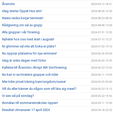
Årsmöte
2024-09-12 18:51
Idag startar Öppet Hus sim!
2024-08-30 14:30
Nästa vecka börjar terminen!
2024-08-23 08:32
Rådgivning om val av grupp
2024-08-08 13:00
Alla grupper i vår förening
2024-07-31 13:35
Nyheter hos oss med start i augusti!
2024-07-15 15:21
Ni glömmer väl inte att boka er plats?
2024-07-02 19:10
Nu öppnar platserna för nya simmare!
2024-06-26 09:00
Idag är sista dagen med förtur
2024-06-25 19:35
Kallelse till Årsmöte i Älvsjö AIK Simförening
2024-06-23 19:52
Nu kan ni se höstens grupper och tider
2024-06-11 19:45
Mer tider privat träning barn/ungdom/vuxna!
2024-05-25 09:00
Vill du eller känner du någon som vill lära sig crawl?
2024-05-23 15:15
Vi ses väl på söndag?
2024-05-22 19:45
Anmälan till sommarsimskolan öppen!
2024-05-11 19:30
Resultat Utmanaren 17 april 2024
2024-04-18 22:32