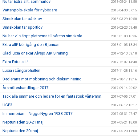
Nu tar Extra allt! sommarlov
2018-05-24 11:58
Vattenpolo-skola för nybörjare
2018-04-30 07:15
Simskolan tar påsklov
2018-03-29 10:50
Simskolan tar sportlov
2018-02-23 09:48
Nu har vi släppt platserna till vårens simskola.
2018-01-03 16:36
Extra allt! kör igång den 8 januari
2018-01-03 13:34
Glad lucia önskar Älvsjö AIK Simning
2017-12-13 09:18
Extra Extra allt!
2017-12-07 14:40
Lucia i Långbrohallen
2017-11-28 11:16
0-tolerans mot mobbning och diskriminering
2017-10-17 19:16
Årsmöteshandlingar 2017
2017-09-14 20:02
Tack alla simmare och ledare för en fantastisk vårtermin.
2017-07-05 07:01
UGP3
2017-06-12 10:17
In memoriam - Nigge Nygren 1938-2017
2017-05-31 07:47
Neptuniaden 20-21 maj
2017-05-21 18:00
Neptuniaden 20 maj
2017-05-20 17:00