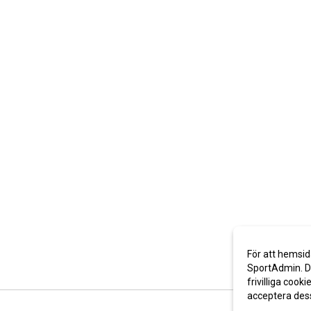
För att hemsid
SportAdmin. De
frivilliga cooki
acceptera des