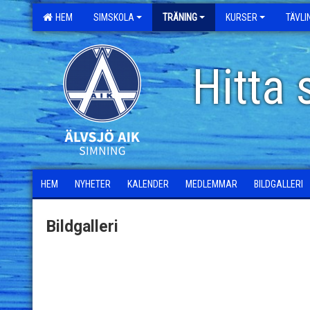
HEM
SIMSKOLA
TRÄNING
KURSER
TÄVL
Hitta 
HEM
NYHETER
KALENDER
MEDLEMMAR
BILDGALLERI
Bildgalleri