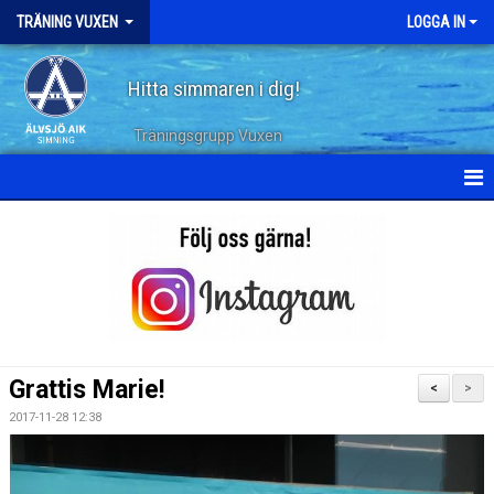
TRÄNING VUXEN
LOGGA IN
Hitta simmaren i dig!
Träningsgrupp Vuxen
HEM
KALENDER
TERMINSPLANERING
DOKUMENT
Grattis Marie!
<
>
TRÄNINGSPASS
2017-11-28 12:38
ARKIV