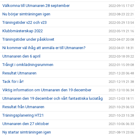
Välkomna till Utmanaren 28 september
2022-09-15 17:07
Nu börjar simträningen igen
2022-08-23 22:21
Träningstider v22 och v23
2022-05-29 13:54
Klubbmästerskap 2022
2022-05-19 21:16
Träningstider under påsklovet
2022-04-07 20:08
Ni kommer väl ihåg att anmäla er till Utmanaren?
2022-04-01 18:31
Utmanaren den 6 april
2022-03-18 09:22
Trångt i omklädningsrummen
2022-01-15 09:08
Resultat Utmanaren
2021-12-20 06:48
Tack för i år!
2021-12-19 21:38
Viktig information om Utmanaren den 19 december
2021-12-10 06:34
Utmanaren den 19 december och vårt fantastiska luciatåg
2021-12-03 18:11
Resultat från Utmanaren
2021-10-29 06:53
Träningsplanering HT21
2021-10-23 15:28
Utmanaren den 27 oktober
2021-10-06 06:33
Ny startar simträningen igen
2021-08-19 23:06