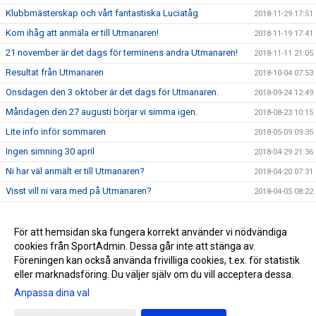
Klubbmästerskap och vårt fantastiska Luciatåg
2018-11-29 17:51
Kom ihåg att anmäla er till Utmanaren!
2018-11-19 17:41
21 november är det dags för terminens andra Utmanaren!
2018-11-11 21:05
Resultat från Utmanaren
2018-10-04 07:53
Onsdagen den 3 oktober är det dags för Utmanaren.
2018-09-24 12:49
Måndagen den 27 augusti börjar vi simma igen.
2018-08-23 10:15
Lite info inför sommaren
2018-05-09 09:35
Ingen simning 30 april
2018-04-29 21:36
Ni har väl anmält er till Utmanaren?
2018-04-20 07:31
Visst vill ni vara med på Utmanaren?
2018-04-05 08:22
Terminsplanering vt-18
2018-03-06 11:46
Sportlov vecka 9
För att hemsidan ska fungera korrekt använder vi nödvändiga
2018-02-23 15:42
cookies från SportAdmin. Dessa går inte att stänga av.
Grattis Marie!
2017-11-28 12:38
Föreningen kan också använda frivilliga cookies, t.ex. för statistik
eller marknadsföring. Du väljer själv om du vill acceptera dessa.
Anpassa dina val
Cookie-inställningar
Gå till Webbversion