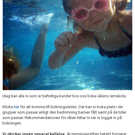
NÄR DU ÄR KLAR MED SIMSKOLAN
VANLIGA FRÅGOR
KALENDER
ARKIV
Idag kan alla ni som är befintliga kunder hos oss boka vårens simskola.
Klicka
här
för att komma till bokningssidan. Där kan ni boka plats i de
grupper som passar enligt den bedömning barnen fått samt på de tider
som passar. Rekommendationen för våren hittar ni när ni loggat in på
bokningen.
Vi skickar ingen separat kallelse.
Är terminsavgiften betald fungerar