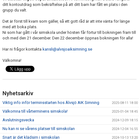
ditt kontoutdrag som bekräftelse på att ditt barn har fått en plats i den
grupp du valt.
Det är först till kvarn som gäller, så ett gott råd är att inte vänta för länge
med att boka plats.
Ni som har gått i vår simskola under hösten får förtur till bokningen fram till
och med den 21 december. Den 22 december öppnas bokningen för alla!
Har ni frågor kontakta
kansli@alvsjoaiksimning.se
Välkomna!
Nyhetsarkiv
Viktig info inför terminsstarten hos Älvsjö AIK Simning
2025-08-11 18:00
Välkomna till vårterminens simskola!
2025-01-04 18:45
Avslutningsvecka
2024-12-09 18:15
Nu kan ni se vårens platser till simskolan
2024-12-04 16:55
Snart är det klädsim i simskolan
2024-10-13 13:20