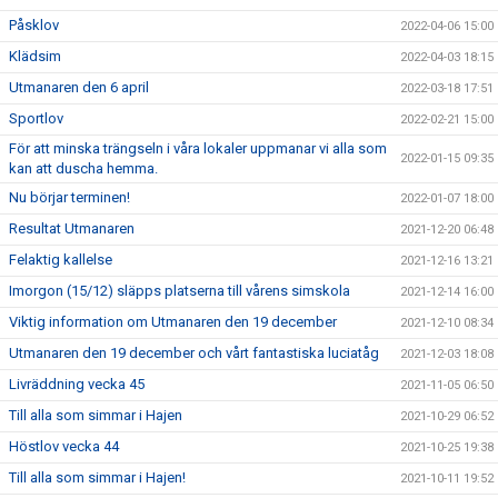
Påsklov
2022-04-06 15:00
Klädsim
2022-04-03 18:15
Utmanaren den 6 april
2022-03-18 17:51
Sportlov
2022-02-21 15:00
För att minska trängseln i våra lokaler uppmanar vi alla som
2022-01-15 09:35
kan att duscha hemma.
Nu börjar terminen!
2022-01-07 18:00
Resultat Utmanaren
2021-12-20 06:48
Felaktig kallelse
2021-12-16 13:21
Imorgon (15/12) släpps platserna till vårens simskola
2021-12-14 16:00
Viktig information om Utmanaren den 19 december
2021-12-10 08:34
Utmanaren den 19 december och vårt fantastiska luciatåg
2021-12-03 18:08
Livräddning vecka 45
2021-11-05 06:50
Till alla som simmar i Hajen
2021-10-29 06:52
Höstlov vecka 44
2021-10-25 19:38
Till alla som simmar i Hajen!
2021-10-11 19:52