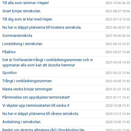
Till alla som simmar i Hajen!
2021-10-06 06:35
Snart börjar simskolan
2021-08-27 18:06
Till dig som är klar med Hajen
2021-07-13 15:50
Nu har vi släppt platserna till höstens simskola.
2021-06-28 07:25
Sommarsimskola
2021-05-06 06:54
Livräddning i simskolan
2021-04-16 15:37
Påsklov
2021-03-27 15:40
Det är fortfarande trångt i omklädningsrummen och vi
2021-03-24 15:43
uppmanar alla som kan att duscha hemma!
Sportlov
2021-02-22 15:44
Trångt i omklädningsrummen
2021-02-05 15:45
Nästa vecka börjar simningen
2021-01-21 15:45
Påminnelse om uppskjuten terminsstart!
2021-01-11 15:41
Vi skjuter upp terminsstarten till vecka 4
2020-12-28 15:41
Nu har vi släppt platserna till vårens simskola.
2020-12-15 15:44
Avslutning i simskolan.
2020-12-06 15:45
Beslut om skärpta allmänna råd i Stockholms län
2020-11-01 15:46