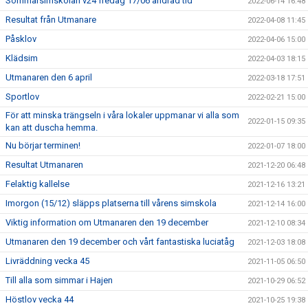
Sommarsimskolan v24 fredag 17/06 ändrad tid
2022-06-14 16:48
Resultat från Utmanare
2022-04-08 11:45
Påsklov
2022-04-06 15:00
Klädsim
2022-04-03 18:15
Utmanaren den 6 april
2022-03-18 17:51
Sportlov
2022-02-21 15:00
För att minska trängseln i våra lokaler uppmanar vi alla som
2022-01-15 09:35
kan att duscha hemma.
Nu börjar terminen!
2022-01-07 18:00
Resultat Utmanaren
2021-12-20 06:48
Felaktig kallelse
2021-12-16 13:21
Imorgon (15/12) släpps platserna till vårens simskola
2021-12-14 16:00
Viktig information om Utmanaren den 19 december
2021-12-10 08:34
Utmanaren den 19 december och vårt fantastiska luciatåg
2021-12-03 18:08
Livräddning vecka 45
2021-11-05 06:50
Till alla som simmar i Hajen
2021-10-29 06:52
Höstlov vecka 44
2021-10-25 19:38