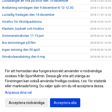
Luciasånger att öva på inför den 14 december
2018-12-03 16:03
Avslutning söndagen den 9 december kl 12-12.30
2018-11-30 16:04
Luciatåg fredagen den 14 december
2018-11-29 16:05
Höstlov för Sköldpaddorna
2018-10-25 16:07
Klädsim, badvett och höstlov
2018-10-15 16:07
Sommarsimskolan 11-15 juni
2018-05-24 16:08
Bra simövningar på film
2018-05-21 16:09
Ingen simning den 30 april
2018-04-26 16:09
Simskoleavslutning den 6 maj
2018-04-18 16:10
Allmän info och tider för vårterminen 2018
2018-02-03 16:11
Boka plats i vårens simskola
För att hemsidan ska fungera korrekt använder vi nödvändiga
2017-12-19 16:12
cookies från SportAdmin. Dessa går inte att stänga av.
Avslutning den 10 december
2017-12-04 16:13
Föreningen kan också använda frivilliga cookies, t.ex. för statistik
eller marknadsföring. Du väljer själv om du vill acceptera dessa.
Anpassa dina val
Cookie-inställningar
Gå till Webbversion
Acceptera nödvändiga
Acceptera alla