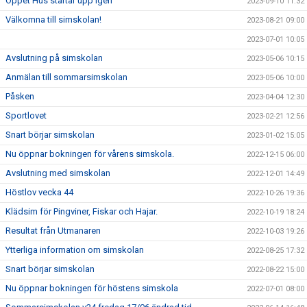
Öppet Hus startar upp igen
2023-09-10 11:32
Välkomna till simskolan!
2023-08-21 09:00
2023-07-01 10:05
Avslutning på simskolan
2023-05-06 10:15
Anmälan till sommarsimskolan
2023-05-06 10:00
Påsken
2023-04-04 12:30
Sportlovet
2023-02-21 12:56
Snart börjar simskolan
2023-01-02 15:05
Nu öppnar bokningen för vårens simskola.
2022-12-15 06:00
Avslutning med simskolan
2022-12-01 14:49
Höstlov vecka 44
2022-10-26 19:36
Klädsim för Pingviner, Fiskar och Hajar.
2022-10-19 18:24
Resultat från Utmanaren
2022-10-03 19:26
Ytterliga information om simskolan
2022-08-25 17:32
Snart börjar simskolan
2022-08-22 15:00
Nu öppnar bokningen för höstens simskola
2022-07-01 08:00