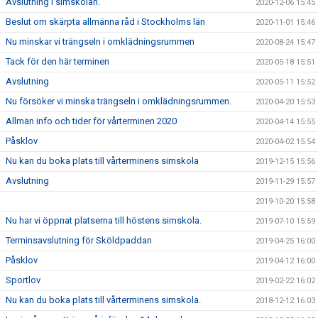
Avslutning i simskolan.
2020-12-06 15:45
Beslut om skärpta allmänna råd i Stockholms län
2020-11-01 15:46
Nu minskar vi trängseln i omklädningsrummen
2020-08-24 15:47
Tack för den här terminen
2020-05-18 15:51
Avslutning
2020-05-11 15:52
Nu försöker vi minska trängseln i omklädningsrummen.
2020-04-20 15:53
Allmän info och tider för vårterminen 2020
2020-04-14 15:55
Påsklov
2020-04-02 15:54
Nu kan du boka plats till vårterminens simskola
2019-12-15 15:56
Avslutning
2019-11-29 15:57
2019-10-20 15:58
Nu har vi öppnat platserna till höstens simskola.
2019-07-10 15:59
Terminsavslutning för Sköldpaddan
2019-04-25 16:00
Påsklov
2019-04-12 16:00
Sportlov
2019-02-22 16:02
Nu kan du boka plats till vårterminens simskola.
2018-12-12 16:03