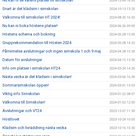
Nu kan ni se vårens platser till simskolan
2024-12-04 16:55
Snart är det klädsim i simskolan
2024-10-13 13:20
Välkomna till simskolan HT 2024!
2024-08-20 16:50
Nu kan ni boka höstens platser!
2024-06-26 09:00
Höstens schema och bokning
2024-05-28 15:00
Grupprekommendation till Hösten 2024
2024-05-28 14:55
Påminnelse avslutningar och ingen simskola 1 och 9 maj
2024-04-28 15:30
Datum för avslutningar
2024-04-15 13:30
Info om platser i simskolan HT24
2024-03-24 14:30
Nästa vecka är det klädsim i simskolan!
2024-03-06 16:30
Sommarsimskolan öppen!
2024-03-01 13:59
Viktig info Simskolan
2024-01-22 08:07
Välkomna till Simskolan!
2024-01-02 12:00
Avslutningar och VT24
2023-12-07 11:30
Höstlovet
2023-10-24 10:05
Klädsim och livräddning nästa vecka
2023-10-16 10:30