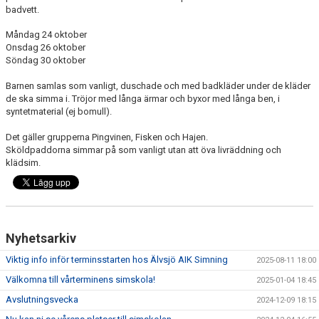
badvett.
Måndag 24 oktober
Onsdag 26 oktober
Söndag 30 oktober
Barnen samlas som vanligt, duschade och med badkläder under de kläder
de ska simma i. Tröjor med långa ärmar och byxor med långa ben, i
syntetmaterial (ej bomull).
Det gäller grupperna Pingvinen, Fisken och Hajen.
Sköldpaddorna simmar på som vanligt utan att öva livräddning och
klädsim.
Nyhetsarkiv
Viktig info inför terminsstarten hos Älvsjö AIK Simning
2025-08-11 18:00
Välkomna till vårterminens simskola!
2025-01-04 18:45
Avslutningsvecka
2024-12-09 18:15