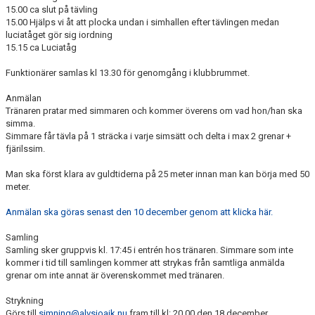
15.00 ca slut på tävling
15.00 Hjälps vi åt att plocka undan i simhallen efter tävlingen medan
luciatåget gör sig iordning
15.15 ca Luciatåg
Funktionärer samlas kl 13.30 för genomgång i klubbrummet.
Anmälan
Tränaren pratar med simmaren och kommer överens om vad hon/han ska
simma.
Simmare får tävla på 1 sträcka i varje simsätt och delta i max 2 grenar +
fjärilssim.
Man ska först klara av guldtiderna på 25 meter innan man kan börja med 50
meter.
Anmälan ska göras senast den 10 december genom att klicka här.
Samling
Samling sker gruppvis kl. 17:45 i entrén hos tränaren. Simmare som inte
kommer i tid till samlingen kommer att strykas från samtliga anmälda
grenar om inte annat är överenskommet med tränaren.
Strykning
Görs till
simning@alvsjoaik.nu
fram till kl: 20.00 den 18 december.