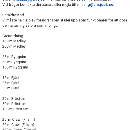
Vid frågor kontakta din tränare eller mejla till
simning@alvsjoaik.nu
.
Föräldrastöd
Vi måste ha hjälp av föräldrar som ställer upp som funktionärer för att göra
denna tävling så bra som möjligt.
Grenordning
100 m Medley
200 m Medley
25 m Ryggsim
50 m Ryggsim
100 m Ryggsim
15 m Fjäril
25 m Fjäril
50 m Fjäril
25 m Bröstsim
50 m Bröstsim
100 m Bröstsim
25 m Crawl (Frisim)
50 m Crawl (Frisim)
100 m Crawl (Frisim)