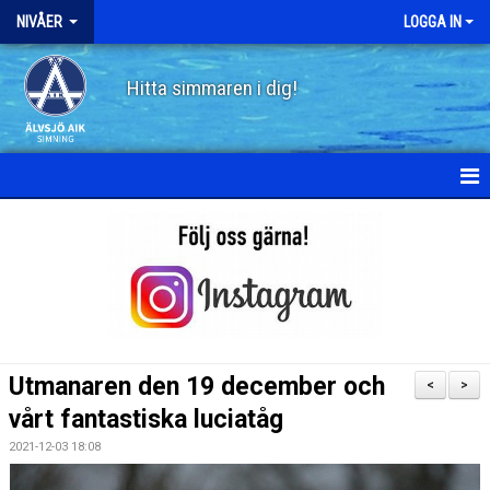
NIVÅER
LOGGA IN
Hitta simmaren i dig!
HEM
SKÖLDPADDAN
PINGVINEN
FISKEN
Utmanaren den 19 december och
<
>
HAJEN
vårt fantastiska luciatåg
2021-12-03 18:08
DELFINEN