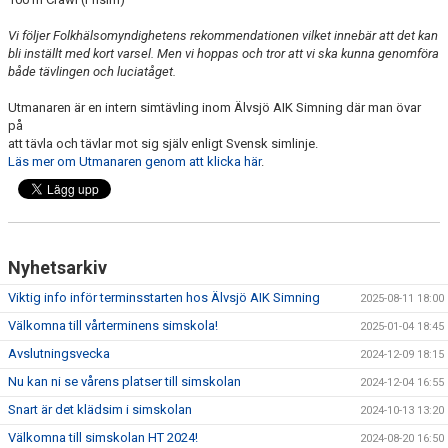
Vi följer Folkhälsomyndighetens rekommendationen vilket innebär att det kan
bli inställt med kort varsel. Men vi hoppas och tror att vi ska kunna genomföra
både tävlingen och luciatåget.
Utmanaren är en intern simtävling inom Älvsjö AIK Simning där man övar
på
att tävla och tävlar mot sig själv enligt Svensk simlinje.
Läs mer om Utmanaren genom att klicka här
.
Nyhetsarkiv
Viktig info inför terminsstarten hos Älvsjö AIK Simning
2025-08-11 18:00
Välkomna till vårterminens simskola!
2025-01-04 18:45
Avslutningsvecka
2024-12-09 18:15
Nu kan ni se vårens platser till simskolan
2024-12-04 16:55
Snart är det klädsim i simskolan
2024-10-13 13:20
Välkomna till simskolan HT 2024!
2024-08-20 16:50