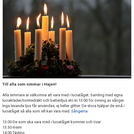
NÄR DU ÄR KLAR MED SIMSKOLAN
VANLIGA FRÅGOR
KALENDER
ARKIV
Till alla som simmar i Hajen!
Alla simmare är välkomna att vara med i luciatåget. Samling med egna
luciakläder/tomtedräkt och batteriljus etc kl 13:00 för övning av sånger.
Inga levande ljus får användas, ej heller glitter. De stora hjälper de små i
luciatåget så alla som vill kan vara med.
Sångerna
13.00 De som ska vara med i luciatåget kommer och övar
13.30 Insim
14.00 Tävling