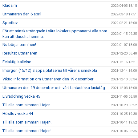
Klädsim
2022-04-03 18:15
Utmanaren den 6 april
2022-03-18 17:51
Sportlov
2022-02-21 15:00
För att minska trängseln i våra lokaler uppmanar vi alla som
2022-01-15 09:35
kan att duscha hemma.
Nu börjar terminen!
2022-01-07 18:00
Resultat Utmanaren
2021-12-20 06:48
Felaktig kallelse
2021-12-16 13:21
Imorgon (15/12) släpps platserna till vårens simskola
2021-12-14 16:00
Viktig information om Utmanaren den 19 december
2021-12-10 08:34
Utmanaren den 19 december och vårt fantastiska luciatåg
2021-12-03 18:08
Livräddning vecka 45
2021-11-05 06:50
Till alla som simmar i Hajen
2021-10-29 06:52
Höstlov vecka 44
2021-10-25 19:38
Till alla som simmar i Hajen!
2021-10-11 19:52
Till alla som simmar i Hajen!
2021-10-06 06:35