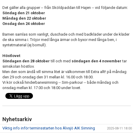
NÄR DU ÄR KLAR MED SIMSKOLAN
Det gäller alla grupper -- från Sköldpaddan till Hajen -- vid följande datum:
Söndag den 21 oktober
VANLIGA FRÅGOR
Måndag den 22 oktober
Onsdag den 24 oktober
KALENDER
Barnen samlas som vanligt, duschade och med badkläder under de kläder
de ska simma i. Tröjor med långa ärmar och byxor med långa ben, i
ARKIV
syntetmaterial (ej bomull).
Höstlovet
Söndagen den 28 oktober
till och med
söndagen den 4 november
tar
simskolan höstlov.
Men den som ändå vill simma litet är välkommen till Extra allt! på måndag
den 29 och onsdag den 31 mellan kl. 16.00 och 18.00.
Vi kör också hinderbanesimning -- Sim-parkour -- både måndag och
onsdag mellan kl. 17.00 och 18.00 under lovet.
Nyhetsarkiv
Viktig info inför terminsstarten hos Älvsjö AIK Simning
2025-08-11 18:00