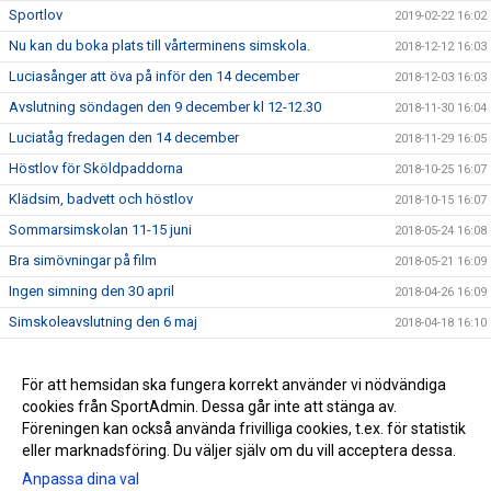
Sportlov
2019-02-22 16:02
Nu kan du boka plats till vårterminens simskola.
2018-12-12 16:03
Luciasånger att öva på inför den 14 december
2018-12-03 16:03
Avslutning söndagen den 9 december kl 12-12.30
2018-11-30 16:04
Luciatåg fredagen den 14 december
2018-11-29 16:05
Höstlov för Sköldpaddorna
2018-10-25 16:07
Klädsim, badvett och höstlov
2018-10-15 16:07
Sommarsimskolan 11-15 juni
2018-05-24 16:08
Bra simövningar på film
2018-05-21 16:09
Ingen simning den 30 april
2018-04-26 16:09
Simskoleavslutning den 6 maj
2018-04-18 16:10
Allmän info och tider för vårterminen 2018
2018-02-03 16:11
Boka plats i vårens simskola
För att hemsidan ska fungera korrekt använder vi nödvändiga
2017-12-19 16:12
cookies från SportAdmin. Dessa går inte att stänga av.
Avslutning den 10 december
2017-12-04 16:13
Föreningen kan också använda frivilliga cookies, t.ex. för statistik
eller marknadsföring. Du väljer själv om du vill acceptera dessa.
Anpassa dina val