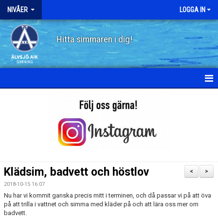
NIVÅER
LOGGA IN
Hitta simmaren i dig!
HEM
SKÖLDPADDAN
PINGVINEN
FISKEN
Klädsim, badvett och höstlov
<
>
HAJEN
2018-10-15 16:07
Nu har vi kommit ganska precis mitt i terminen, och då passar vi på att öva
DELFINEN
på att trilla i vattnet och simma med kläder på och att lära oss mer om
badvett.