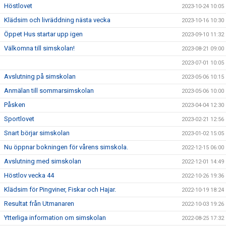
Höstlovet
2023-10-24 10:05
Klädsim och livräddning nästa vecka
2023-10-16 10:30
Öppet Hus startar upp igen
2023-09-10 11:32
Välkomna till simskolan!
2023-08-21 09:00
2023-07-01 10:05
Avslutning på simskolan
2023-05-06 10:15
Anmälan till sommarsimskolan
2023-05-06 10:00
Påsken
2023-04-04 12:30
Sportlovet
2023-02-21 12:56
Snart börjar simskolan
2023-01-02 15:05
Nu öppnar bokningen för vårens simskola.
2022-12-15 06:00
Avslutning med simskolan
2022-12-01 14:49
Höstlov vecka 44
2022-10-26 19:36
Klädsim för Pingviner, Fiskar och Hajar.
2022-10-19 18:24
Resultat från Utmanaren
2022-10-03 19:26
Ytterliga information om simskolan
2022-08-25 17:32