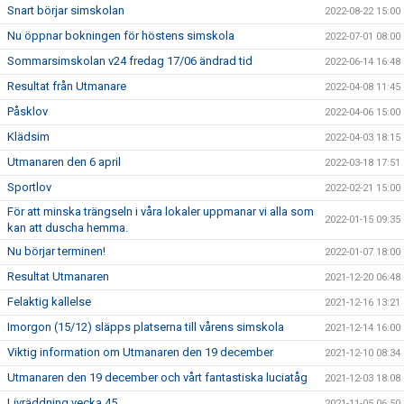
Snart börjar simskolan
2022-08-22 15:00
Nu öppnar bokningen för höstens simskola
2022-07-01 08:00
Sommarsimskolan v24 fredag 17/06 ändrad tid
2022-06-14 16:48
Resultat från Utmanare
2022-04-08 11:45
Påsklov
2022-04-06 15:00
Klädsim
2022-04-03 18:15
Utmanaren den 6 april
2022-03-18 17:51
Sportlov
2022-02-21 15:00
För att minska trängseln i våra lokaler uppmanar vi alla som
2022-01-15 09:35
kan att duscha hemma.
Nu börjar terminen!
2022-01-07 18:00
Resultat Utmanaren
2021-12-20 06:48
Felaktig kallelse
2021-12-16 13:21
Imorgon (15/12) släpps platserna till vårens simskola
2021-12-14 16:00
Viktig information om Utmanaren den 19 december
2021-12-10 08:34
Utmanaren den 19 december och vårt fantastiska luciatåg
2021-12-03 18:08
Livräddning vecka 45
2021-11-05 06:50