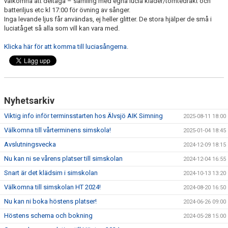
välkomna att deltaga – samling med egna lucia kläder/tomtedräkt och
NÄR DU ÄR KLAR MED SIMSKOLAN
batteriljus etc kl 17:00 för övning av sånger.
Inga levande ljus får användas, ej heller glitter. De stora hjälper de små i
VANLIGA FRÅGOR
luciatåget så alla som vill kan vara med.
Klicka här för att komma till luciasångerna
.
KALENDER
ARKIV
Nyhetsarkiv
Viktig info inför terminsstarten hos Älvsjö AIK Simning
2025-08-11 18:00
Välkomna till vårterminens simskola!
2025-01-04 18:45
Avslutningsvecka
2024-12-09 18:15
Nu kan ni se vårens platser till simskolan
2024-12-04 16:55
Snart är det klädsim i simskolan
2024-10-13 13:20
Välkomna till simskolan HT 2024!
2024-08-20 16:50
Nu kan ni boka höstens platser!
2024-06-26 09:00
Höstens schema och bokning
2024-05-28 15:00