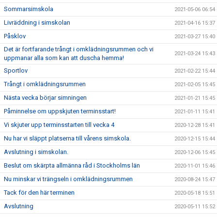
Sommarsimskola
2021-05-06 06:54
Livräddning i simskolan
2021-04-16 15:37
Påsklov
2021-03-27 15:40
Det är fortfarande trångt i omklädningsrummen och vi
2021-03-24 15:43
uppmanar alla som kan att duscha hemma!
Sportlov
2021-02-22 15:44
Trångt i omklädningsrummen
2021-02-05 15:45
Nästa vecka börjar simningen
2021-01-21 15:45
Påminnelse om uppskjuten terminsstart!
2021-01-11 15:41
Vi skjuter upp terminsstarten till vecka 4
2020-12-28 15:41
Nu har vi släppt platserna till vårens simskola.
2020-12-15 15:44
Avslutning i simskolan.
2020-12-06 15:45
Beslut om skärpta allmänna råd i Stockholms län
2020-11-01 15:46
Nu minskar vi trängseln i omklädningsrummen
2020-08-24 15:47
Tack för den här terminen
2020-05-18 15:51
Avslutning
2020-05-11 15:52