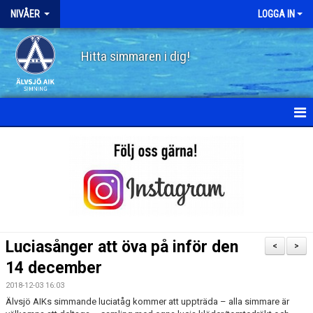
NIVÅER
LOGGA IN
Hitta simmaren i dig!
HEM
SKÖLDPADDAN
PINGVINEN
FISKEN
Luciasånger att öva på inför den
<
>
HAJEN
14 december
2018-12-03 16:03
DELFINEN
Älvsjö AIKs simmande luciatåg kommer att uppträda – alla simmare är