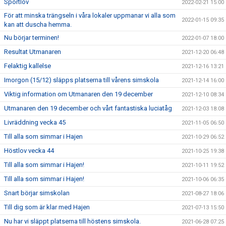
Sportlov
2022-02-21 15:00
För att minska trängseln i våra lokaler uppmanar vi alla som
2022-01-15 09:35
kan att duscha hemma.
Nu börjar terminen!
2022-01-07 18:00
Resultat Utmanaren
2021-12-20 06:48
Felaktig kallelse
2021-12-16 13:21
Imorgon (15/12) släpps platserna till vårens simskola
2021-12-14 16:00
Viktig information om Utmanaren den 19 december
2021-12-10 08:34
Utmanaren den 19 december och vårt fantastiska luciatåg
2021-12-03 18:08
Livräddning vecka 45
2021-11-05 06:50
Till alla som simmar i Hajen
2021-10-29 06:52
Höstlov vecka 44
2021-10-25 19:38
Till alla som simmar i Hajen!
2021-10-11 19:52
Till alla som simmar i Hajen!
2021-10-06 06:35
Snart börjar simskolan
2021-08-27 18:06
Till dig som är klar med Hajen
2021-07-13 15:50
Nu har vi släppt platserna till höstens simskola.
2021-06-28 07:25