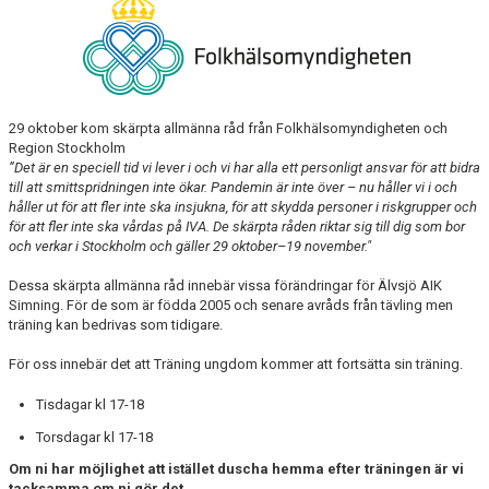
29 oktober kom skärpta allmänna råd från Folkhälsomyndigheten och
Region Stockholm
”Det är en speciell tid vi lever i och vi har alla ett personligt ansvar för att bidra
till att smittspridningen inte ökar. Pandemin är inte över – nu håller vi i och
håller ut för att fler inte ska insjukna, för att skydda personer i riskgrupper och
för att fler inte ska vårdas på IVA. De skärpta råden riktar sig till dig som bor
och verkar i Stockholm och gäller 29 oktober–19 november."
Dessa skärpta allmänna råd innebär vissa förändringar för Älvsjö AIK
Simning. För de som är födda 2005 och senare avråds från tävling men
träning kan bedrivas som tidigare.
För oss innebär det att Träning ungdom kommer att fortsätta sin träning.
Tisdagar kl 17-18
Torsdagar kl 17-18
Om ni har möjlighet att istället duscha hemma efter träningen är vi
tacksamma om ni gör det.