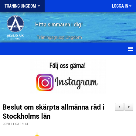
TRÄNING UNGDOM
LOGGA IN
Hitta simmaren i dig!
Träningsgrupp Ungdom
HEM
KALENDER
TERMINSPLANERING
DOKUMENT
Beslut om skärpta allmänna råd i
<
>
BILDGALLERI
Stockholms län
2020-11-03 18:14
ARKIV