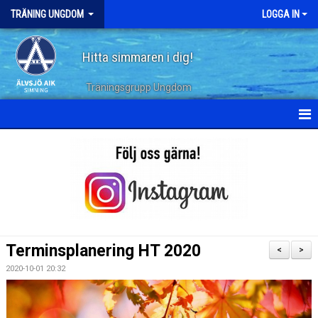
TRÄNING UNGDOM
LOGGA IN
Hitta simmaren i dig!
Träningsgrupp Ungdom
HEM
KALENDER
TERMINSPLANERING
DOKUMENT
Terminsplanering HT 2020
<
>
BILDGALLERI
2020-10-01 20:32
ARKIV