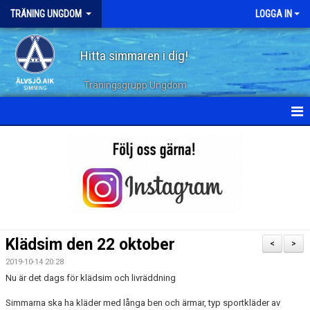
TRÄNING UNGDOM
LOGGA IN
Hitta simmaren i dig!
Träningsgrupp Ungdom
HEM
KALENDER
TERMINSPLANERING
DOKUMENT
Klädsim den 22 oktober
<
>
BILDGALLERI
2019-10-14 20:28
Nu är det dags för klädsim och livräddning
ARKIV
Simmarna ska ha kläder med långa ben och ärmar, typ sportkläder av