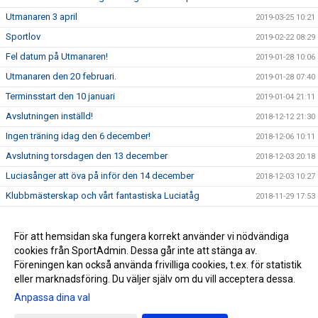
Utmanaren 3 april
2019-03-25 10:21
Sportlov
2019-02-22 08:29
Fel datum på Utmanaren!
2019-01-28 10:06
Utmanaren den 20 februari.
2019-01-28 07:40
Terminsstart den 10 januari
2019-01-04 21:11
Avslutningen inställd!
2018-12-12 21:30
Ingen träning idag den 6 december!
2018-12-06 10:11
Avslutning torsdagen den 13 december
2018-12-03 20:18
Luciasånger att öva på inför den 14 december
2018-12-03 10:27
Klubbmästerskap och vårt fantastiska Luciatåg
2018-11-29 17:53
Höstlov för Träningsgrupp Ungdom
2018-10-22 20:13
Medlemsapp
För att hemsidan ska fungera korrekt använder vi nödvändiga
2018-09-28 20:30
cookies från SportAdmin. Dessa går inte att stänga av.
Torsdagen den 30 augusti börjar vi simma
2018-08-23 08:56
Föreningen kan också använda frivilliga cookies, t.ex. för statistik
eller marknadsföring. Du väljer själv om du vill acceptera dessa.
Anpassa dina val
Cookie-inställningar
Gå till Webbversion