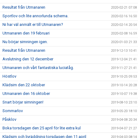
Resultat från Utmanaren
2020-02-21 07:08
Sportlov och lite annorlunda schema.
2020-02-16 16:50
Ni har väl anmält er till Utmanaren?
2020-02-14 20:54
Utmanaren den 19 februari
2020-02-08 16:59
Nu börjar simningen igen.
2020-01-03 21:33
Resultat från Utmanaren
2019-12-13 10:41
Avslutning den 12 december
2019-12-04 21:41
Utmanaren och vårt fantastiska luciatåg.
2019-11-27 21:41
Höstlov
2019-10-25 09:53
Klädsim den 22 oktober
2019-10-14 20:28
Utmanaren den 16 oktober
2019-10-07 19:38
Snart börjar simningen!
2019-08-10 23:10
Sommarlov
2019-05-20 18:10
Påsklov
2019-04-08 20:34
Boka torsdagen den 25 april för lite extra kul
2019-04-07 21:27
Klädsim och livräddning torsdagen den 11 april
2019-04-03 08:14