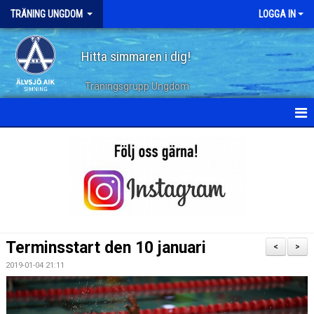
TRÄNING UNGDOM
LOGGA IN
Hitta simmaren i dig!
Träningsgrupp Ungdom
HEM
KALENDER
TERMINSPLANERING
DOKUMENT
Terminsstart den 10 januari
<
>
BILDGALLERI
2019-01-04 21:11
ARKIV