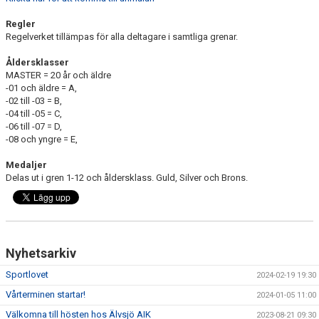
Regler
Regelverket tillämpas för alla deltagare i samtliga grenar.
Åldersklasser
MASTER = 20 år och äldre
-01 och äldre = A,
-02 till -03 = B,
-04 till -05 = C,
-06 till -07 = D,
-08 och yngre = E,
Medaljer
Delas ut i gren 1-12 och åldersklass. Guld, Silver och Brons.
Nyhetsarkiv
Sportlovet
2024-02-19 19:30
Vårterminen startar!
2024-01-05 11:00
Välkomna till hösten hos Älvsjö AIK
2023-08-21 09:30