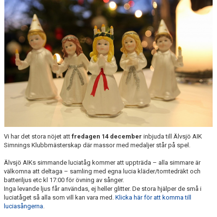
Vi har det stora nöjet att
fredagen 14 december
inbjuda till Älvsjö AIK
Simnings Klubbmästerskap där massor med medaljer står på spel.
Älvsjö AIKs simmande luciatåg kommer att uppträda – alla simmare är
välkomna att deltaga – samling med egna lucia kläder/tomtedräkt och
batteriljus etc kl 17:00 för övning av sånger.
Inga levande ljus får användas, ej heller glitter. De stora hjälper de små i
luciatåget så alla som vill kan vara med.
Klicka här för att komma till
luciasångerna
.