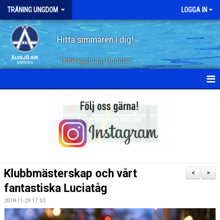
TRÄNING UNGDOM
LOGGA IN
Hitta simmaren i dig!
Träningsgrupp Ungdom
HEM
KALENDER
TERMINSPLANERING
DOKUMENT
Klubbmästerskap och vårt
<
>
BILDGALLERI
fantastiska Luciatåg
2018-11-29 17:53
ARKIV