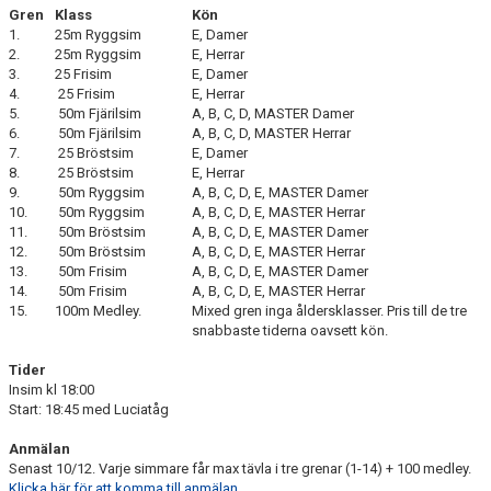
Gren
Klass
Kön
1.
25m Ryggsim
E, Damer
2.
25m Ryggsim
E, Herrar
3.
25 Frisim
E, Damer
4.
25 Frisim
E, Herrar
5.
50m Fjärilsim
A, B, C, D, MASTER Damer
6.
50m Fjärilsim
A, B, C, D, MASTER Herrar
7.
25 Bröstsim
E, Damer
8.
25 Bröstsim
E, Herrar
9.
50m Ryggsim
A, B, C, D, E, MASTER Damer
10.
50m Ryggsim
A, B, C, D, E, MASTER Herrar
11.
50m Bröstsim
A, B, C, D, E, MASTER Damer
12.
50m Bröstsim
A, B, C, D, E, MASTER Herrar
13.
50m Frisim
A, B, C, D, E, MASTER Damer
14.
50m Frisim
A, B, C, D, E, MASTER Herrar
15.
100m Medley.
Mixed gren inga åldersklasser. Pris till de tre
snabbaste tiderna oavsett kön.
Tider
Insim kl 18:00
Start: 18:45 med Luciatåg
Anmälan
Senast 10/12. Varje simmare får max tävla i tre grenar (1-14) + 100 medley.
Klicka här för att komma till anmälan