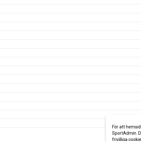
För att hemsid
SportAdmin. De
frivilliga cooki