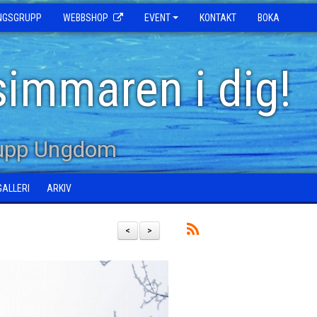
INGSGRUPP
WEBBSHOP
EVENT
KONTAKT
BOKA
simmaren i dig!
rupp Ungdom
GALLERI
ARKIV
<
>