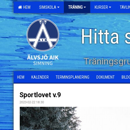
HEM
SIMSKOLA
TRÄNING
KURSER
TÄVL
Hitta 
Träningsg
HEM
KALENDER
TERMINSPLANERING
DOKUMENT
BILD
Sportlovet v.9
2023-02-22 18:30