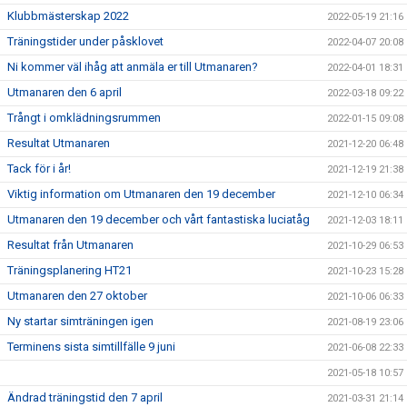
Klubbmästerskap 2022
2022-05-19 21:16
Träningstider under påsklovet
2022-04-07 20:08
Ni kommer väl ihåg att anmäla er till Utmanaren?
2022-04-01 18:31
Utmanaren den 6 april
2022-03-18 09:22
Trångt i omklädningsrummen
2022-01-15 09:08
Resultat Utmanaren
2021-12-20 06:48
Tack för i år!
2021-12-19 21:38
Viktig information om Utmanaren den 19 december
2021-12-10 06:34
Utmanaren den 19 december och vårt fantastiska luciatåg
2021-12-03 18:11
Resultat från Utmanaren
2021-10-29 06:53
Träningsplanering HT21
2021-10-23 15:28
Utmanaren den 27 oktober
2021-10-06 06:33
Ny startar simträningen igen
2021-08-19 23:06
Terminens sista simtillfälle 9 juni
2021-06-08 22:33
2021-05-18 10:57
Ändrad träningstid den 7 april
2021-03-31 21:14