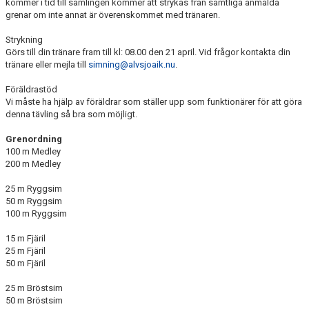
kommer i tid till samlingen kommer att strykas från samtliga anmälda
grenar om inte annat är överenskommet med tränaren.
Strykning
Görs till din tränare fram till kl: 08.00 den 21 april. Vid frågor kontakta din
tränare eller mejla till
simning@alvsjoaik.nu
.
Föräldrastöd
Vi måste ha hjälp av föräldrar som ställer upp som funktionärer för att göra
denna tävling så bra som möjligt.
Grenordning
100 m Medley
200 m Medley
25 m Ryggsim
50 m Ryggsim
100 m Ryggsim
15 m Fjäril
25 m Fjäril
50 m Fjäril
25 m Bröstsim
50 m Bröstsim