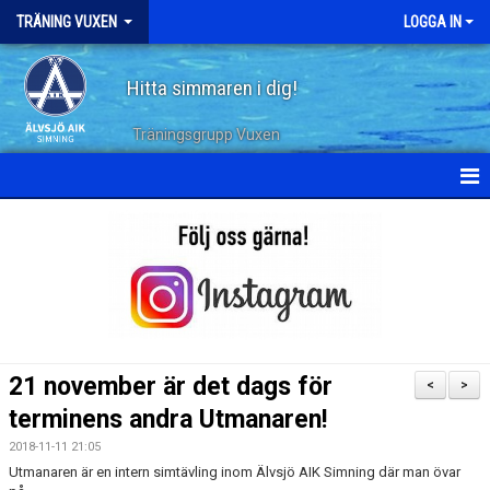
TRÄNING VUXEN
LOGGA IN
Hitta simmaren i dig!
Träningsgrupp Vuxen
HEM
KALENDER
TERMINSPLANERING
DOKUMENT
21 november är det dags för
<
>
TRÄNINGSPASS
terminens andra Utmanaren!
2018-11-11 21:05
ARKIV
Utmanaren är en intern simtävling inom Älvsjö AIK Simning där man övar