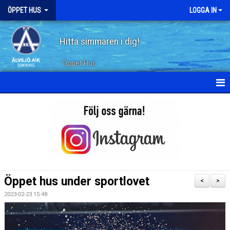
ÖPPET HUS
LOGGA IN
Hitta simmaren i dig!
Öppet Hus
KALENDER
ARKIV
Öppet hus under sportlovet
<
>
2023-02-23 15:48