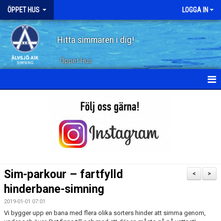
ÖPPET HUS
LOGGA IN
Hitta simmaren i dig!
Öppet Hus
KALENDER
ARKIV
Sim-parkour – fartfylld
<
>
hinderbane-simning
2019-01-01 07:01
Vi bygger upp en bana med flera olika sorters hinder att simma genom,