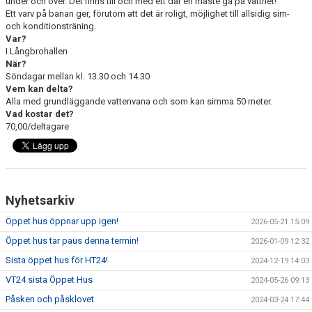
under och över. Det finns till och med ett där en måste gå på vattnet!
Ett varv på banan ger, förutom att det är roligt, möjlighet till allsidig sim-
och konditionsträning.
Var?
I Långbrohallen
När?
Söndagar mellan kl. 13.30 och 14.30
Vem kan delta?
Alla med grundläggande vattenvana och som kan simma 50 meter.
Vad kostar det?
70,00/deltagare
Nyhetsarkiv
Öppet hus öppnar upp igen!
2026-05-21 15:09
Öppet hus tar paus denna termin!
2026-01-09 12:32
Sista öppet hus för HT24!
2024-12-19 14:03
VT24 sista Öppet Hus
2024-05-26 09:13
Påsken och påsklovet
2024-03-24 17:44