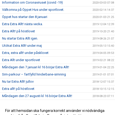
Information om Coronaviruset (covid -19)
2020-03-03 07:08
Välkomna på Öppet Hus under sportlovet.
2020-02-14 14:37
Öppet hus startar den 8 januari
2020-01-03 21:25
Extra Extra Allt! nästa vecka.
2019-12-04 12:39
Extra Allt! på höstlovet
2019-10-20 21:40
Nu startar Extra Allt igen.
2019-08-26 21:07
Utökat Extra Allt! under maj
2019-05-13 15:40
Extra, extra allt! under påsklovet
2019-04-05 09:53
Extra Allt under sportlovet
2019-02-21 08:22
Måndagen den 7 januari kl 16 börjar Extra Allt!
2019-01-04 22:25
Sim-parkour – fartfylld hinderbane-simning
2019-01-01 07:01
Nu tar Extra Allt! jullov
2018-12-07 15:37
Extra allt! på höstlovet
2018-10-15 12:15
Måndagen den 27 augusti kl 16 börjar Extra Allt!
2018-08-23 07:11
Nu tar Extra allt! sommarlov
2018-05-24 11:52
Extra allt utökar tiderna fram till 23 maj
För att hemsidan ska fungera korrekt använder vi nödvändiga
2018-05-07 09:31