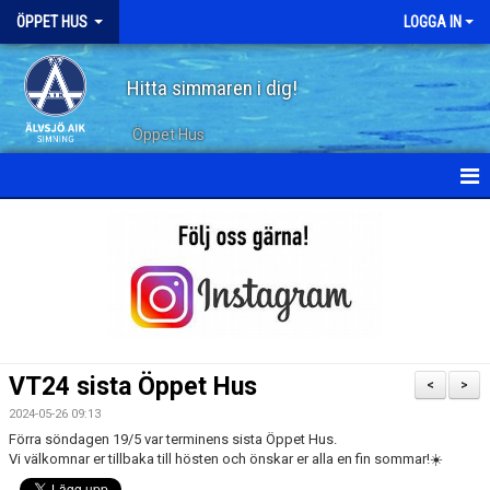
ÖPPET HUS
LOGGA IN
Hitta simmaren i dig!
Öppet Hus
KALENDER
ARKIV
VT24 sista Öppet Hus
<
>
2024-05-26 09:13
Förra söndagen 19/5 var terminens sista Öppet Hus.
Vi välkomnar er tillbaka till hösten och önskar er alla en fin sommar!☀️