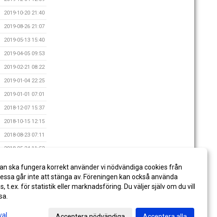
2019-10-20 21:40
2019-08-26 21:07
2019-05-13 15:40
2019-04-05 09:53
2019-02-21 08:22
2019-01-04 22:25
2019-01-01 07:01
2018-12-07 15:37
2018-10-15 12:15
2018-08-23 07:11
2018-05-24 11:52
2018-05-07 09:31
an ska fungera korrekt använder vi nödvändiga cookies från
2018-04-20 07:42
ssa går inte att stänga av. Föreningen kan också använda
es, t.ex. för statistik eller marknadsföring. Du väljer själv om du vill
sa.
val
Acceptera nödvändiga
Acceptera alla