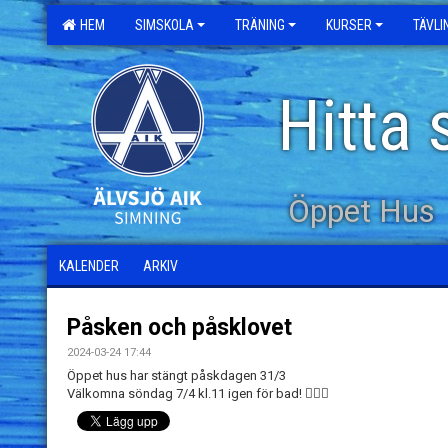
HEM
SIMSKOLA
TRÄNING
KURSER
TÄVL
Hitta 
Öppet Hus
KALENDER
ARKIV
Påsken och påsklovet
2024-03-24 17:44
Öppet hus har stängt påskdagen 31/3
Välkomna söndag 7/4 kl.11 igen för bad! 🏊🏻‍♀️