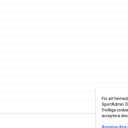
För att hemsid
SportAdmin. De
frivilliga cooki
acceptera des
Anpassa dina 