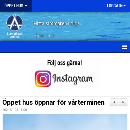
ÖPPET HUS
LOGGA IN
Hitta simmaren i dig!
Öppet Hus
KALENDER
ARKIV
Öppet hus öppnar för vårterminen
<
>
2024-01-05 11:00