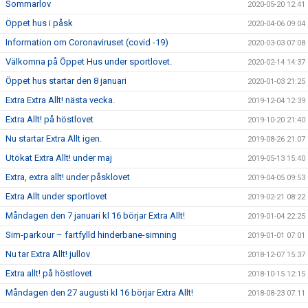
Sommarlov
2020-05-20 12:41
Öppet hus i påsk
2020-04-06 09:04
Information om Coronaviruset (covid -19)
2020-03-03 07:08
Välkomna på Öppet Hus under sportlovet.
2020-02-14 14:37
Öppet hus startar den 8 januari
2020-01-03 21:25
Extra Extra Allt! nästa vecka.
2019-12-04 12:39
Extra Allt! på höstlovet
2019-10-20 21:40
Nu startar Extra Allt igen.
2019-08-26 21:07
Utökat Extra Allt! under maj
2019-05-13 15:40
Extra, extra allt! under påsklovet
2019-04-05 09:53
Extra Allt under sportlovet
2019-02-21 08:22
Måndagen den 7 januari kl 16 börjar Extra Allt!
2019-01-04 22:25
Sim-parkour – fartfylld hinderbane-simning
2019-01-01 07:01
Nu tar Extra Allt! jullov
2018-12-07 15:37
Extra allt! på höstlovet
2018-10-15 12:15
Måndagen den 27 augusti kl 16 börjar Extra Allt!
2018-08-23 07:11