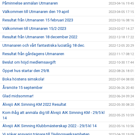
Påminnelse anmälan Utmanaren
2023-04-16 19:45
Välkommen till Utmanaren den 19 april
2023-04-05 17:15
Resultat från Utmanaren 15 februari 2023
2023-02-16 08:16
Välkommen till Utmanaren 15/2-2023
2023-02-07 14:27
Resultat från Utmanaren 18 december 2022
2022-12-18 17:22
Utmanaren och vårt fantastiska luciatåg 18 dec.
2022-12-05 20:29
Resultat från gårdagens Utmanaren
2022-11-17 08:12
Beslut om höjd medlemsavgift
2022-10-30 17:44
Öppet hus startar den 29/8.
2022-08-26 18:01
Boka höstens simskola!
2022-07-04 08:00
Årsmöte 15 september
2022-06-26 20:40
Glad midsommar!
2022-06-24 09:24
Älvsjö AIK Simning KM 2022 Resultat
2022-05-30 08:20
Kom ihåg att anmäla dig till Älvsjö AIK Simning KM - 29/5 kl
2022-05-25 10:59
14
Älvsjö AIK Simning Klubbmästerskap 2022 - 29/5 kl 14
2022-05-16 10:56
Vi söker ansvarig tränare till Tävlingsverksamheten
2022-04-20 19:09