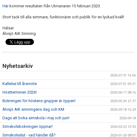
ANTIMOBBING
Här
kommer resultaten från Utmanaren 15 februari 2023.
Stort tack till alla simmare, funktionärer och publik för en lyckad kväll!
GDPR
Hälsar
ARKIV
Älvsjö AIK Simning
JOBBA HOS OSS
VANLIGA FRÅGOR
Nyhetsarkiv
2026-07-31 16:06
Kallelse till årsmöte
2026-07-01 09:21
Höstterminen 2026!
2026-06-17 08:16
Bokningen för höstens grupper är öppen!
2026-05-24 21:27
Älvsjö AIK simningens dag och KM
2026-05-18 16:29
Dags att boka simskola i maj och juni!
2026-04-18
Simskolebokningen öppnar!
2026-02-22 10:35
Simskoleslut - vad händer då?
2026-01-26 08:07