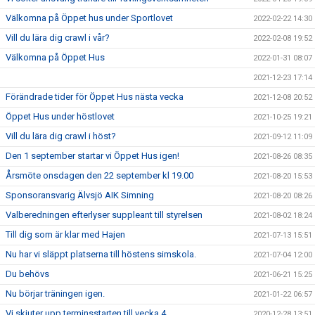
Välkomna på Öppet hus under Sportlovet
2022-02-22 14:30
Vill du lära dig crawl i vår?
2022-02-08 19:52
Välkomna på Öppet Hus
2022-01-31 08:07
2021-12-23 17:14
Förändrade tider för Öppet Hus nästa vecka
2021-12-08 20:52
Öppet Hus under höstlovet
2021-10-25 19:21
Vill du lära dig crawl i höst?
2021-09-12 11:09
Den 1 september startar vi Öppet Hus igen!
2021-08-26 08:35
Årsmöte onsdagen den 22 september kl 19.00
2021-08-20 15:53
Sponsoransvarig Älvsjö AIK Simning
2021-08-20 08:26
Valberedningen efterlyser suppleant till styrelsen
2021-08-02 18:24
Till dig som är klar med Hajen
2021-07-13 15:51
Nu har vi släppt platserna till höstens simskola.
2021-07-04 12:00
Du behövs
2021-06-21 15:25
Nu börjar träningen igen.
2021-01-22 06:57
Vi skjuter upp terminsstarten till vecka 4
2020-12-28 13:51