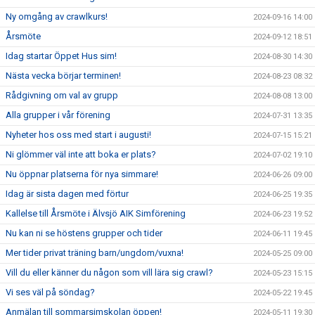
Ny omgång av crawlkurs!
2024-09-16 14:00
Årsmöte
2024-09-12 18:51
Idag startar Öppet Hus sim!
2024-08-30 14:30
Nästa vecka börjar terminen!
2024-08-23 08:32
Rådgivning om val av grupp
2024-08-08 13:00
Alla grupper i vår förening
2024-07-31 13:35
Nyheter hos oss med start i augusti!
2024-07-15 15:21
Ni glömmer väl inte att boka er plats?
2024-07-02 19:10
Nu öppnar platserna för nya simmare!
2024-06-26 09:00
Idag är sista dagen med förtur
2024-06-25 19:35
Kallelse till Årsmöte i Älvsjö AIK Simförening
2024-06-23 19:52
Nu kan ni se höstens grupper och tider
2024-06-11 19:45
Mer tider privat träning barn/ungdom/vuxna!
2024-05-25 09:00
Vill du eller känner du någon som vill lära sig crawl?
2024-05-23 15:15
Vi ses väl på söndag?
2024-05-22 19:45
Anmälan till sommarsimskolan öppen!
2024-05-11 19:30