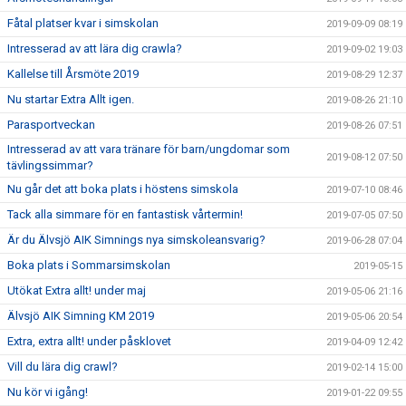
Fåtal platser kvar i simskolan
2019-09-09 08:19
Intresserad av att lära dig crawla?
2019-09-02 19:03
Kallelse till Årsmöte 2019
2019-08-29 12:37
Nu startar Extra Allt igen.
2019-08-26 21:10
Parasportveckan
2019-08-26 07:51
Intresserad av att vara tränare för barn/ungdomar som
2019-08-12 07:50
tävlingssimmar?
Nu går det att boka plats i höstens simskola
2019-07-10 08:46
Tack alla simmare för en fantastisk vårtermin!
2019-07-05 07:50
Är du Älvsjö AIK Simnings nya simskoleansvarig?
2019-06-28 07:04
Boka plats i Sommarsimskolan
2019-05-15
Utökat Extra allt! under maj
2019-05-06 21:16
Älvsjö AIK Simning KM 2019
2019-05-06 20:54
Extra, extra allt! under påsklovet
2019-04-09 12:42
Vill du lära dig crawl?
2019-02-14 15:00
Nu kör vi igång!
2019-01-22 09:55