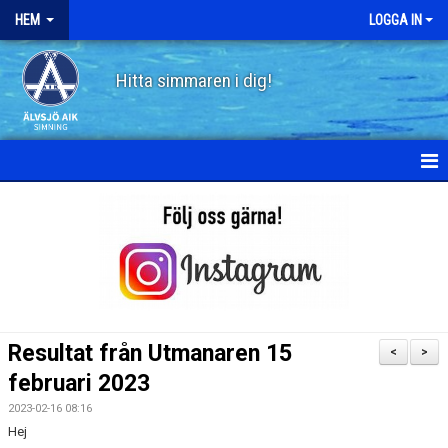
HEM
LOGGA IN
Hitta simmaren i dig!
HEM
OM ÄLVSJÖ AIK SIMNING
STYRELSE
STADGAR
Resultat från Utmanaren 15
<
>
POLICY
februari 2023
2023-02-16 08:16
HISTORIA
Hej