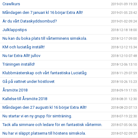
Crawlkurs
2019-01-09 19:33
Måndagen den 7 januari kl 16 börjar Extra Allt!
2019-01-05 23:42
Är du vårt Dataskyddsombud?
2019-01-02 09:24
Julklappstips
2018-12-18 18:00
Nu kan du boka plats till vårterminens simskola.
2018-12-17 09:00
KM och luciatåg inställt!
2018-12-12 15:34
Nu tar Extra Allt! jullov
2018-12-10 07:48
Träningen inställd!
2018-12-06 13:10
Klubbmästerskap och vårt fantastiska Luciatåg
2018-11-29 07:59
Gå på vattnet under höstlovet
2018-10-26 15:23
Årsmöte 2018
2018-09-19 17:05
Kallelse till Årsmöte 2018
2018-08-31 12:30
Måndagen den 27 augusti kl 16 börjar Extra Allt!
2018-08-23 07:13
Nu startar vi en ny grupp för simträning.
2018-07-19 22:30
Tack alla simmare och ledare för en fantastisk vårtermin.
2018-07-05 06:56
Nu har vi släppt platserna till höstens simskola.
2018-07-02 09:37