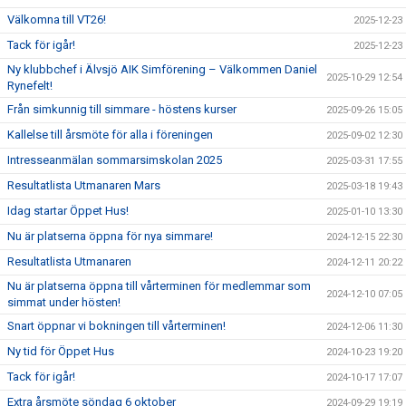
Välkomna till VT26!
2025-12-23
Tack för igår!
2025-12-23
Ny klubbchef i Älvsjö AIK Simförening – Välkommen Daniel
2025-10-29 12:54
Rynefelt!
Från simkunnig till simmare - höstens kurser
2025-09-26 15:05
Kallelse till årsmöte för alla i föreningen
2025-09-02 12:30
Intresseanmälan sommarsimskolan 2025
2025-03-31 17:55
Resultatlista Utmanaren Mars
2025-03-18 19:43
Idag startar Öppet Hus!
2025-01-10 13:30
Nu är platserna öppna för nya simmare!
2024-12-15 22:30
Resultatlista Utmanaren
2024-12-11 20:22
Nu är platserna öppna till vårterminen för medlemmar som
2024-12-10 07:05
simmat under hösten!
Snart öppnar vi bokningen till vårterminen!
2024-12-06 11:30
Ny tid för Öppet Hus
2024-10-23 19:20
Tack för igår!
2024-10-17 17:07
Extra årsmöte söndag 6 oktober
2024-09-29 19:19