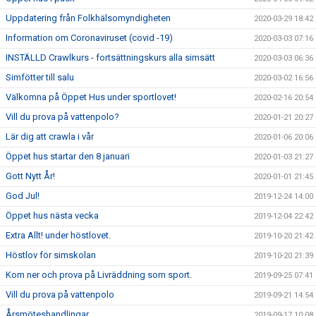
Uppdatering från Folkhälsomyndigheten
2020-03-29 18:42
Information om Coronaviruset (covid -19)
2020-03-03 07:16
INSTÄLLD Crawlkurs - fortsättningskurs alla simsätt
2020-03-03 06:36
Simfötter till salu
2020-03-02 16:56
Välkomna på Öppet Hus under sportlovet!
2020-02-16 20:54
Vill du prova på vattenpolo?
2020-01-21 20:27
Lär dig att crawla i vår
2020-01-06 20:06
Öppet hus startar den 8 januari
2020-01-03 21:27
Gott Nytt År!
2020-01-01 21:45
God Jul!
2019-12-24 14:00
Öppet hus nästa vecka
2019-12-04 22:42
Extra Allt! under höstlovet.
2019-10-20 21:42
Höstlov för simskolan
2019-10-20 21:39
Kom ner och prova på Livräddning som sport.
2019-09-25 07:41
Vill du prova på vattenpolo
2019-09-21 14:54
Årsmöteshandlingar
2019-09-17 10:08