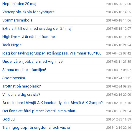
Neptuniaden 20 maj
2017-05-20 17:00
Vattenpolo-skola för nybörjare
2017-05-18 14:55
Sommarsimskola
2017-05-18 14:06
Extra allt! till och med onsdag den 24 maj
2017-05-15 12:07
High five – vi är nästan framme
2017-05-15 11:39
Tack Nigge
2017-05-10 21:24
Idag kör Tävlingsgruppen ett långpass. Vi simmar 100*100
2017-04-02 07:42
Under våren jobbar vi med High five!
2017-03-11 21:35
Simma med hela familjen!
2017-03-07 08:07
Sportlovssim
2017-02-24 10:11
Tröttnat på magplask?
2017-02-24 09:25
Vill du lära dig crawla?
2017-02-16 20:00
Är du ledare i Älvsjö AIK Innebandy eller Älvsjö AIK Gympa?
2017-02-06 14:16
Det finns ett fåtal platser kvar till simskolan.
2017-01-06 21:54
God Jul
2016-12-23 11:59
Träningsgrupp för ungdomar och vuxna
2016-12-19 22:16