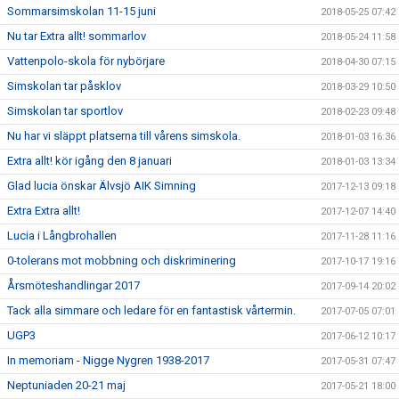
Sommarsimskolan 11-15 juni
2018-05-25 07:42
Nu tar Extra allt! sommarlov
2018-05-24 11:58
Vattenpolo-skola för nybörjare
2018-04-30 07:15
Simskolan tar påsklov
2018-03-29 10:50
Simskolan tar sportlov
2018-02-23 09:48
Nu har vi släppt platserna till vårens simskola.
2018-01-03 16:36
Extra allt! kör igång den 8 januari
2018-01-03 13:34
Glad lucia önskar Älvsjö AIK Simning
2017-12-13 09:18
Extra Extra allt!
2017-12-07 14:40
Lucia i Långbrohallen
2017-11-28 11:16
0-tolerans mot mobbning och diskriminering
2017-10-17 19:16
Årsmöteshandlingar 2017
2017-09-14 20:02
Tack alla simmare och ledare för en fantastisk vårtermin.
2017-07-05 07:01
UGP3
2017-06-12 10:17
In memoriam - Nigge Nygren 1938-2017
2017-05-31 07:47
Neptuniaden 20-21 maj
2017-05-21 18:00