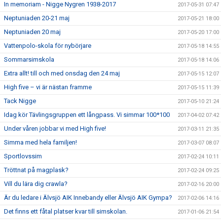
In memoriam - Nigge Nygren 1938-2017
2017-05-31 07:47
Neptuniaden 20-21 maj
2017-05-21 18:00
Neptuniaden 20 maj
2017-05-20 17:00
Vattenpolo-skola för nybörjare
2017-05-18 14:55
Sommarsimskola
2017-05-18 14:06
Extra allt! till och med onsdag den 24 maj
2017-05-15 12:07
High five – vi är nästan framme
2017-05-15 11:39
Tack Nigge
2017-05-10 21:24
Idag kör Tävlingsgruppen ett långpass. Vi simmar 100*100
2017-04-02 07:42
Under våren jobbar vi med High five!
2017-03-11 21:35
Simma med hela familjen!
2017-03-07 08:07
Sportlovssim
2017-02-24 10:11
Tröttnat på magplask?
2017-02-24 09:25
Vill du lära dig crawla?
2017-02-16 20:00
Är du ledare i Älvsjö AIK Innebandy eller Älvsjö AIK Gympa?
2017-02-06 14:16
Det finns ett fåtal platser kvar till simskolan.
2017-01-06 21:54