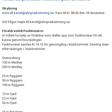
Strykning
Görs till
kansli@alvsjoaiksimning.se
fram till kl: 08.00 den 18 december.
Vid frågor mejla till kansli@alvsjoaiksimning.se
Föräldrastöd/Funktionärer
Vi måste ha hjälp av föräldrar som ställer upp som funktionärer för att
kunna genomföra tävlingen.
Funktionärer samlas kl 14:15 för genomgång i klubbrummet. Samling även
efter tävlingen i klubbrummet.
Grenordning
100 m Medley
200 m Medley
25 m Ryggsim
50 m Ryggsim
100 m Ryggsim
15 m Fjäril
25 m Fjäril
50 m Fjäril
25 m Bröstsim