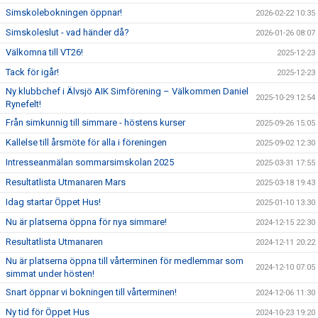
Simskolebokningen öppnar!
2026-02-22 10:35
Simskoleslut - vad händer då?
2026-01-26 08:07
Välkomna till VT26!
2025-12-23
Tack för igår!
2025-12-23
Ny klubbchef i Älvsjö AIK Simförening – Välkommen Daniel
2025-10-29 12:54
Rynefelt!
Från simkunnig till simmare - höstens kurser
2025-09-26 15:05
Kallelse till årsmöte för alla i föreningen
2025-09-02 12:30
Intresseanmälan sommarsimskolan 2025
2025-03-31 17:55
Resultatlista Utmanaren Mars
2025-03-18 19:43
Idag startar Öppet Hus!
2025-01-10 13:30
Nu är platserna öppna för nya simmare!
2024-12-15 22:30
Resultatlista Utmanaren
2024-12-11 20:22
Nu är platserna öppna till vårterminen för medlemmar som
2024-12-10 07:05
simmat under hösten!
Snart öppnar vi bokningen till vårterminen!
2024-12-06 11:30
Ny tid för Öppet Hus
2024-10-23 19:20