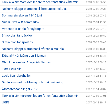
Tack alla simmare och ledare för en fantastisk vårtermin.
2018-07-05 06:56
Nu har vi släppt platserna till höstens simskola.
2018-07-02 09:37
Sommarsimskolan 11-15 juni
2018-05-25 07:42
Nu tar Extra allt! sommarlov
2018-05-24 11:58
Vattenpolo-skola för nybörjare
2018-04-30 07:15
Simskolan tar påsklov
2018-03-29 10:50
Simskolan tar sportlov
2018-02-23 09:48
Nu har vi släppt platserna till vårens simskola.
2018-01-03 16:36
Extra allt! kör igång den 8 januari
2018-01-03 13:34
Glad lucia önskar Älvsjö AIK Simning
2017-12-13 09:18
Extra Extra allt!
2017-12-07 14:40
Lucia i Långbrohallen
2017-11-28 11:16
0-tolerans mot mobbning och diskriminering
2017-10-17 19:16
Årsmöteshandlingar 2017
2017-09-14 20:02
Tack alla simmare och ledare för en fantastisk vårtermin.
2017-07-05 07:01
UGP3
2017-06-12 10:17