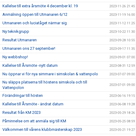
Kallelse till extra årsmöte 4 december kl. 19
2023-11-26 21:45
Anmälning öppen till Utmanaren 6/12
2023-11-19 16:00
Utmanaren och luciatåget närmar sig
2023-11-12 11:25
Ny teknikgrupp
2023-10-22 11:30
Resultat Utmanaren
2023-09-28 10:55
Utmanaren ons 27 september!
2023-09-17 11:35
Ny webbshop!
2023-09-01 07:00
Kallelse till Årsmöte -nytt datum
2023-08-31 12:59
Nu öppnar vi för nya simmare i simskolan & vattenpolo
2023-07-07 09:00
Nu släpps platserna till höstens simskola och till
2023-07-01 09:00
Vattenpolon
Förändringar till hösten
2023-06-16 19:15
Kallelse till Årsmöte - ändrat datum
2023-06-08 19:28
Resultat från KM 2023
2023-05-29 18:26
Påminnelse om att anmäla sig till KM
2023-05-25 08:59
Välkommen till vårens klubbmästerskap 2023
2023-05-21 19:27