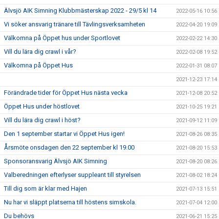
Älvsjö AIK Simning Klubbmästerskap 2022 - 29/5 kl 14
2022-05-16 10:56
Vi söker ansvarig tränare till Tävlingsverksamheten
2022-04-20 19:09
Välkomna på Öppet hus under Sportlovet
2022-02-22 14:30
Vill du lära dig crawl i vår?
2022-02-08 19:52
Välkomna på Öppet Hus
2022-01-31 08:07
2021-12-23 17:14
Förändrade tider för Öppet Hus nästa vecka
2021-12-08 20:52
Öppet Hus under höstlovet
2021-10-25 19:21
Vill du lära dig crawl i höst?
2021-09-12 11:09
Den 1 september startar vi Öppet Hus igen!
2021-08-26 08:35
Årsmöte onsdagen den 22 september kl 19.00
2021-08-20 15:53
Sponsoransvarig Älvsjö AIK Simning
2021-08-20 08:26
Valberedningen efterlyser suppleant till styrelsen
2021-08-02 18:24
Till dig som är klar med Hajen
2021-07-13 15:51
Nu har vi släppt platserna till höstens simskola.
2021-07-04 12:00
Du behövs
2021-06-21 15:25