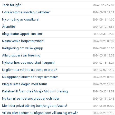
Tack för igår!
2024-10-17 17:07
Extra årsmöte söndag 6 oktober
2024-09-29 19:19
Ny omgång av crawlkurs!
2024-09-16 14:00
Årsmöte
2024-09-12 18:51
Idag startar Öppet Hus sim!
2024-08-30 14:30
Nästa vecka börjar terminen!
2024-08-23 08:32
Rådgivning om val av grupp
2024-08-08 13:00
Alla grupper i vår förening
2024-07-31 13:35
Nyheter hos oss med start i augusti!
2024-07-15 15:21
Ni glömmer väl inte att boka er plats?
2024-07-02 19:10
Nu öppnar platserna för nya simmare!
2024-06-26 09:00
Idag är sista dagen med förtur
2024-06-25 19:35
Kallelse till Årsmöte i Älvsjö AIK Simförening
2024-06-23 19:52
Nu kan ni se höstens grupper och tider
2024-06-11 19:45
Mer tider privat träning barn/ungdom/vuxna!
2024-05-25 09:00
Vill du eller känner du någon som vill lära sig crawl?
2024-05-23 15:15