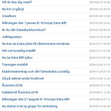
Vill du lära dig crawl?
2019-02-14 15:00
Nu kör vi igång!
2019-01-22 09:55
Crawlkurs
2019-01-09 19:33
Måndagen den 7 januari kl 16 börjar Extra Allt!
2019-01-05 23:42
Är du vårt Dataskyddsombud?
2019-01-02 09:24
Julklappstips
2018-12-18 18:00
Nu kan du boka plats till vårterminens simskola.
2018-12-17 09:00
KM och luciatåg inställt!
2018-12-12 15:34
Nu tar Extra Allt! jullov
2018-12-10 07:48
Träningen inställd!
2018-12-06 13:10
Klubbmästerskap och vårt fantastiska Luciatåg
2018-11-29 07:59
Gå på vattnet under höstlovet
2018-10-26 15:23
Årsmöte 2018
2018-09-19 17:05
Kallelse till Årsmöte 2018
2018-08-31 12:30
Måndagen den 27 augusti kl 16 börjar Extra Allt!
2018-08-23 07:13
Nu startar vi en ny grupp för simträning.
2018-07-19 22:30