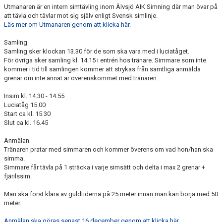
Utmanaren är en intern simtävling inom Älvsjö AIK Simning där man övar på
att tävla och tävlar mot sig själv enligt Svensk simlinje.
Läs mer om Utmanaren genom att klicka här
.
Samling
Samling sker klockan 13.30 för de som ska vara med i luciatåget.
För övriga sker samling kl. 14:15 i entrén hos tränare. Simmare som inte
kommer i tid till samlingen kommer att strykas från samtliga anmälda
grenar om inte annat är överenskommet med tränaren.
Insim kl. 14.30 - 14.55
Luciatåg 15.00
Start ca kl. 15.30
Slut ca kl. 16.45
Anmälan
Tränaren pratar med simmaren och kommer överens om vad hon/han ska
simma.
Simmare får tävla på 1 sträcka i varje simsätt och delta i max 2 grenar +
fjärilssim.
Man ska först klara av guldtiderna på 25 meter innan man kan börja med 50
meter.
Anmälan ska göras senast 16 december genom att klicka här
.