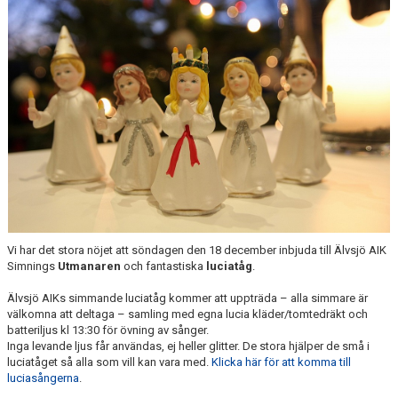
ANTIMOBBING
GDPR
ARKIV
JOBBA HOS OSS
VANLIGA FRÅGOR
Vi har det stora nöjet att söndagen den 18 december inbjuda till Älvsjö AIK
Simnings
Utmanaren
och fantastiska
luciatåg
.
Älvsjö AIKs simmande luciatåg kommer att uppträda – alla simmare är
välkomna att deltaga – samling med egna lucia kläder/tomtedräkt och
batteriljus kl 13:30 för övning av sånger.
Inga levande ljus får användas, ej heller glitter. De stora hjälper de små i
luciatåget så alla som vill kan vara med.
Klicka här för att komma till
luciasångerna
.