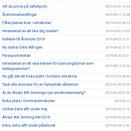
Vill du prova på vattenpolo
2019-09-21 14:54
Årsmöteshandlingar
2019-09-17 10:08
Fåtal platser kvar i simskolan
2019-09-09 08:19
Intresserad av att lära dig crawla?
2019-09-02 19:03
Kallelse till Årsmöte 2019
2019-08-29 12:37
Nu startar Extra Allt igen.
2019-08-26 21:10
Parasportveckan
2019-08-26 07:51
Intresserad av att vara tränare för barn/ungdomar som
2019-08-12 07:50
tävlingssimmar?
Nu går det att boka plats i höstens simskola
2019-07-10 08:46
Tack alla simmare för en fantastisk vårtermin!
2019-07-05 07:50
Är du Älvsjö AIK Simnings nya simskoleansvarig?
2019-06-28 07:04
Boka plats i Sommarsimskolan
2019-05-15
Utökat Extra allt! under maj
2019-05-06 21:16
Älvsjö AIK Simning KM 2019
2019-05-06 20:54
Extra, extra allt! under påsklovet
2019-04-09 12:42