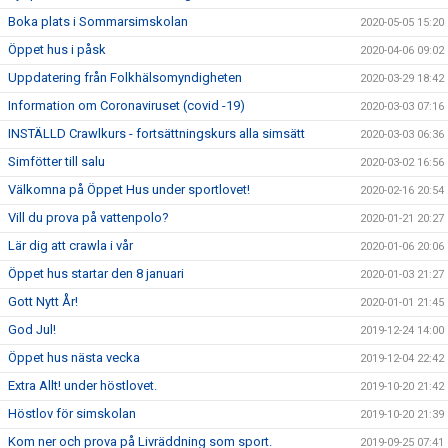
Boka plats i Sommarsimskolan
2020-05-05 15:20
Öppet hus i påsk
2020-04-06 09:02
Uppdatering från Folkhälsomyndigheten
2020-03-29 18:42
Information om Coronaviruset (covid -19)
2020-03-03 07:16
INSTÄLLD Crawlkurs - fortsättningskurs alla simsätt
2020-03-03 06:36
Simfötter till salu
2020-03-02 16:56
Välkomna på Öppet Hus under sportlovet!
2020-02-16 20:54
Vill du prova på vattenpolo?
2020-01-21 20:27
Lär dig att crawla i vår
2020-01-06 20:06
Öppet hus startar den 8 januari
2020-01-03 21:27
Gott Nytt År!
2020-01-01 21:45
God Jul!
2019-12-24 14:00
Öppet hus nästa vecka
2019-12-04 22:42
Extra Allt! under höstlovet.
2019-10-20 21:42
Höstlov för simskolan
2019-10-20 21:39
Kom ner och prova på Livräddning som sport.
2019-09-25 07:41