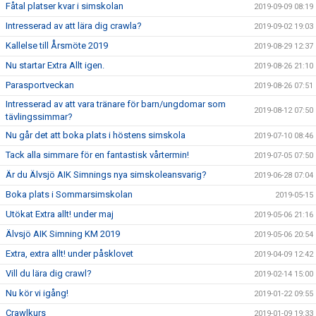
Fåtal platser kvar i simskolan
2019-09-09 08:19
Intresserad av att lära dig crawla?
2019-09-02 19:03
Kallelse till Årsmöte 2019
2019-08-29 12:37
Nu startar Extra Allt igen.
2019-08-26 21:10
Parasportveckan
2019-08-26 07:51
Intresserad av att vara tränare för barn/ungdomar som
2019-08-12 07:50
tävlingssimmar?
Nu går det att boka plats i höstens simskola
2019-07-10 08:46
Tack alla simmare för en fantastisk vårtermin!
2019-07-05 07:50
Är du Älvsjö AIK Simnings nya simskoleansvarig?
2019-06-28 07:04
Boka plats i Sommarsimskolan
2019-05-15
Utökat Extra allt! under maj
2019-05-06 21:16
Älvsjö AIK Simning KM 2019
2019-05-06 20:54
Extra, extra allt! under påsklovet
2019-04-09 12:42
Vill du lära dig crawl?
2019-02-14 15:00
Nu kör vi igång!
2019-01-22 09:55
Crawlkurs
2019-01-09 19:33