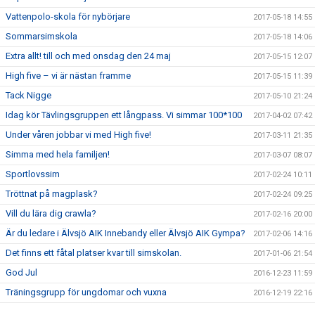
Vattenpolo-skola för nybörjare
2017-05-18 14:55
Sommarsimskola
2017-05-18 14:06
Extra allt! till och med onsdag den 24 maj
2017-05-15 12:07
High five – vi är nästan framme
2017-05-15 11:39
Tack Nigge
2017-05-10 21:24
Idag kör Tävlingsgruppen ett långpass. Vi simmar 100*100
2017-04-02 07:42
Under våren jobbar vi med High five!
2017-03-11 21:35
Simma med hela familjen!
2017-03-07 08:07
Sportlovssim
2017-02-24 10:11
Tröttnat på magplask?
2017-02-24 09:25
Vill du lära dig crawla?
2017-02-16 20:00
Är du ledare i Älvsjö AIK Innebandy eller Älvsjö AIK Gympa?
2017-02-06 14:16
Det finns ett fåtal platser kvar till simskolan.
2017-01-06 21:54
God Jul
2016-12-23 11:59
Träningsgrupp för ungdomar och vuxna
2016-12-19 22:16
Crawlkurs VT 2017
2016-12-19 22:07