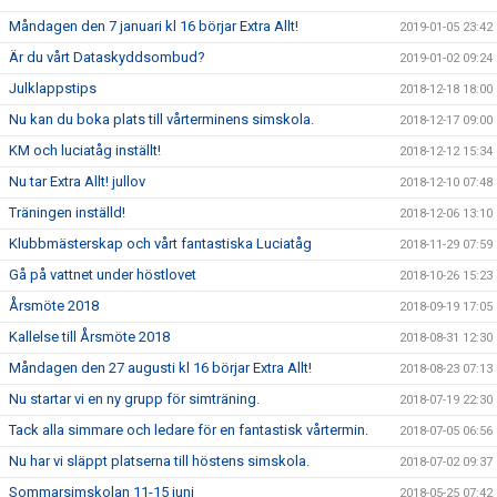
Måndagen den 7 januari kl 16 börjar Extra Allt!
2019-01-05 23:42
Är du vårt Dataskyddsombud?
2019-01-02 09:24
Julklappstips
2018-12-18 18:00
Nu kan du boka plats till vårterminens simskola.
2018-12-17 09:00
KM och luciatåg inställt!
2018-12-12 15:34
Nu tar Extra Allt! jullov
2018-12-10 07:48
Träningen inställd!
2018-12-06 13:10
Klubbmästerskap och vårt fantastiska Luciatåg
2018-11-29 07:59
Gå på vattnet under höstlovet
2018-10-26 15:23
Årsmöte 2018
2018-09-19 17:05
Kallelse till Årsmöte 2018
2018-08-31 12:30
Måndagen den 27 augusti kl 16 börjar Extra Allt!
2018-08-23 07:13
Nu startar vi en ny grupp för simträning.
2018-07-19 22:30
Tack alla simmare och ledare för en fantastisk vårtermin.
2018-07-05 06:56
Nu har vi släppt platserna till höstens simskola.
2018-07-02 09:37
Sommarsimskolan 11-15 juni
2018-05-25 07:42