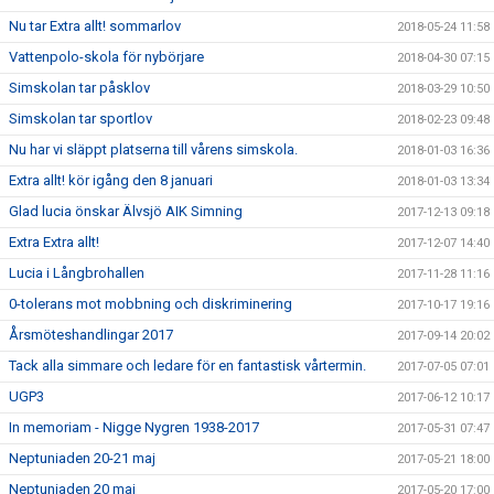
Nu tar Extra allt! sommarlov
2018-05-24 11:58
Vattenpolo-skola för nybörjare
2018-04-30 07:15
Simskolan tar påsklov
2018-03-29 10:50
Simskolan tar sportlov
2018-02-23 09:48
Nu har vi släppt platserna till vårens simskola.
2018-01-03 16:36
Extra allt! kör igång den 8 januari
2018-01-03 13:34
Glad lucia önskar Älvsjö AIK Simning
2017-12-13 09:18
Extra Extra allt!
2017-12-07 14:40
Lucia i Långbrohallen
2017-11-28 11:16
0-tolerans mot mobbning och diskriminering
2017-10-17 19:16
Årsmöteshandlingar 2017
2017-09-14 20:02
Tack alla simmare och ledare för en fantastisk vårtermin.
2017-07-05 07:01
UGP3
2017-06-12 10:17
In memoriam - Nigge Nygren 1938-2017
2017-05-31 07:47
Neptuniaden 20-21 maj
2017-05-21 18:00
Neptuniaden 20 maj
2017-05-20 17:00