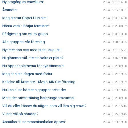
Ny omgång av crawlkurs!
2024-09-16 14:00
Årsmöte
2024-09-12 18:51
Idag startar Öppet Hus sim!
2024-08-30 14:30
Nästa vecka börjar terminen!
2024-08-23 08:32
Rådgivning om val av grupp
2024-08-08 13:00
Alla grupper i vår förening
2024-07-31 13:35
Nyheter hos oss med start i augusti!
2024-07-15 15:21
Ni glömmer väl inte att boka er plats?
2024-07-02 19:10
Nu öppnar platserna för nya simmare!
2024-06-26 09:00
Idag är sista dagen med förtur
2024-06-25 19:35
Kallelse till Årsmöte i Älvsjö AIK Simförening
2024-06-23 19:52
Nu kan ni se höstens grupper och tider
2024-06-11 19:45
Mer tider privat träning barn/ungdom/vuxna!
2024-05-25 09:00
Vill du eller känner du någon som vill lära sig crawl?
2024-05-23 15:15
Vi ses väl på söndag?
2024-05-22 19:45
Anmälan till sommarsimskolan öppen!
2024-05-11 19:30