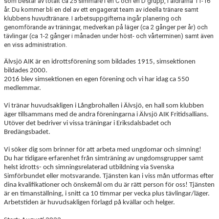
som består av totalt ca 25 simmare i en C och en D grupp, i åldrarna 11-16
ANTIMOBBING
år. Du kommer bli en del av ett engagerat team av ideella tränare samt
klubbens huvudtränare. I arbetsuppgifterna ingår planering och
genomförande av träningar, medverkan på läger (ca 2 gånger per år) och
GDPR
tävlingar (ca 1-2 gånger i månaden under höst- och vårterminen) samt även
en viss administration.
ARKIV
Älvsjö AIK är en idrottsförening som bildades 1915, simsektionen
JOBBA HOS OSS
bildades 2000.
2016 blev simsektionen en egen förening och vi har idag ca 550
medlemmar.
VANLIGA FRÅGOR
Vi tränar huvudsakligen i Långbrohallen i Älvsjö, en hall som klubben
äger tillsammans med de andra föreningarna i Älvsjö AIK Fritidsallians.
Utöver det bedriver vi vissa träningar i Eriksdalsbadet och
Bredängsbadet.
Vi söker dig som brinner för att arbeta med ungdomar och simning!
Du har tidigare erfarenhet från simträning av ungdomsgrupper samt
helst idrotts- och simningsrelaterad utbildning via Svenska
Simförbundet eller motsvarande. Tjänsten kan i viss mån utformas efter
dina kvalifikationer och önskemål om du är rätt person för oss! Tjänsten
är en timanställning, i snitt ca 10 timmar per vecka plus tävlingar/läger.
Arbetstiden är huvudsakligen förlagd på kvällar och helger.