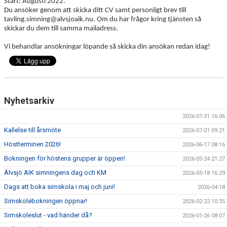
Start: Augusti 2022.
Du ansöker genom att skicka ditt CV samt personligt brev till
tavling.simning@alvsjoaik.nu. Om du har frågor kring tjänsten så
skickar du dem till samma mailadress.
Vi behandlar ansökningar löpande så skicka din ansökan redan idag!
Nyhetsarkiv
2026-07-31 16:06
Kallelse till årsmöte
2026-07-01 09:21
Höstterminen 2026!
2026-06-17 08:16
Bokningen för höstens grupper är öppen!
2026-05-24 21:27
Älvsjö AIK simningens dag och KM
2026-05-18 16:29
Dags att boka simskola i maj och juni!
2026-04-18
Simskolebokningen öppnar!
2026-02-22 10:35
Simskoleslut - vad händer då?
2026-01-26 08:07