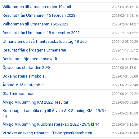
Välkommen till Utmanaren den 19 april
2023-04-05 17:15
Resultat från Utmanaren 15 februari 2023
2023-02-16 08:16
Välkommen till Utmanaren 15/2-2023
2023-02-07 14:27
Resultat från Utmanaren 18 december 2022
2022-12-18 17:22
Utmanaren och vårt fantastiska luciatåg 18 dec.
2022-12-05 20:29
Resultat från gårdagens Utmanaren
2022-11-17 08:12
Beslut om höjd medlemsavgift
2022-10-30 17:44
Öppet hus startar den 29/8.
2022-08-26 18:01
Boka höstens simskola!
2022-07-04 08:00
Årsmöte 15 september
2022-06-26 20:40
Glad midsommar!
2022-06-24 09:24
Älvsjö AIK Simning KM 2022 Resultat
2022-05-30 08:20
Kom ihåg att anmäla dig till Älvsjö AIK Simning KM - 29/5 kl
2022-05-25 10:59
14
Älvsjö AIK Simning Klubbmästerskap 2022 - 29/5 kl 14
2022-05-16 10:56
Vi söker ansvarig tränare till Tävlingsverksamheten
2022-04-20 19:09