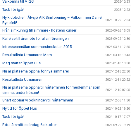
Välkomna till VT26!
2025-12-23
Tack för igår!
2025-12-23
Ny klubbchef i Älvsjö AIK Simförening – Välkommen Daniel
2025-10-29 12:54
Rynefelt!
Från simkunnig till simmare - höstens kurser
2025-09-26 15:05
Kallelse till årsmöte för alla i föreningen
2025-09-02 12:30
Intresseanmälan sommarsimskolan 2025
2025-03-31 17:55
Resultatlista Utmanaren Mars
2025-03-18 19:43
Idag startar Öppet Hus!
2025-01-10 13:30
Nu är platserna öppna för nya simmare!
2024-12-15 22:30
Resultatlista Utmanaren
2024-12-11 20:22
Nu är platserna öppna till vårterminen för medlemmar som
2024-12-10 07:05
simmat under hösten!
Snart öppnar vi bokningen till vårterminen!
2024-12-06 11:30
Ny tid för Öppet Hus
2024-10-23 19:20
Tack för igår!
2024-10-17 17:07
Extra årsmöte söndag 6 oktober
2024-09-29 19:19