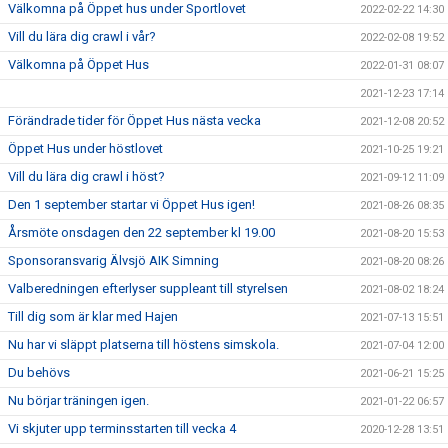
Välkomna på Öppet hus under Sportlovet
2022-02-22 14:30
Vill du lära dig crawl i vår?
2022-02-08 19:52
Välkomna på Öppet Hus
2022-01-31 08:07
2021-12-23 17:14
Förändrade tider för Öppet Hus nästa vecka
2021-12-08 20:52
Öppet Hus under höstlovet
2021-10-25 19:21
Vill du lära dig crawl i höst?
2021-09-12 11:09
Den 1 september startar vi Öppet Hus igen!
2021-08-26 08:35
Årsmöte onsdagen den 22 september kl 19.00
2021-08-20 15:53
Sponsoransvarig Älvsjö AIK Simning
2021-08-20 08:26
Valberedningen efterlyser suppleant till styrelsen
2021-08-02 18:24
Till dig som är klar med Hajen
2021-07-13 15:51
Nu har vi släppt platserna till höstens simskola.
2021-07-04 12:00
Du behövs
2021-06-21 15:25
Nu börjar träningen igen.
2021-01-22 06:57
Vi skjuter upp terminsstarten till vecka 4
2020-12-28 13:51