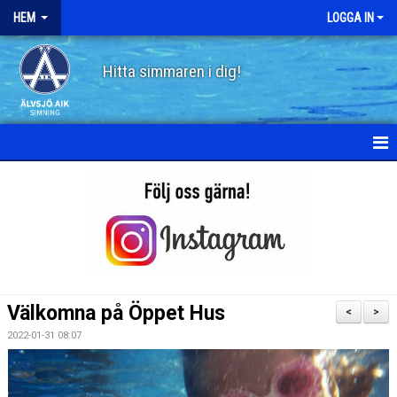
HEM
LOGGA IN
Hitta simmaren i dig!
HEM
OM ÄLVSJÖ AIK SIMNING
STYRELSE
STADGAR
Välkomna på Öppet Hus
<
>
POLICY
2022-01-31 08:07
HISTORIA