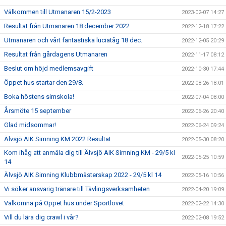
Välkommen till Utmanaren 15/2-2023
2023-02-07 14:27
Resultat från Utmanaren 18 december 2022
2022-12-18 17:22
Utmanaren och vårt fantastiska luciatåg 18 dec.
2022-12-05 20:29
Resultat från gårdagens Utmanaren
2022-11-17 08:12
Beslut om höjd medlemsavgift
2022-10-30 17:44
Öppet hus startar den 29/8.
2022-08-26 18:01
Boka höstens simskola!
2022-07-04 08:00
Årsmöte 15 september
2022-06-26 20:40
Glad midsommar!
2022-06-24 09:24
Älvsjö AIK Simning KM 2022 Resultat
2022-05-30 08:20
Kom ihåg att anmäla dig till Älvsjö AIK Simning KM - 29/5 kl
2022-05-25 10:59
14
Älvsjö AIK Simning Klubbmästerskap 2022 - 29/5 kl 14
2022-05-16 10:56
Vi söker ansvarig tränare till Tävlingsverksamheten
2022-04-20 19:09
Välkomna på Öppet hus under Sportlovet
2022-02-22 14:30
Vill du lära dig crawl i vår?
2022-02-08 19:52