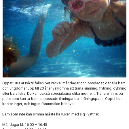
ANTIMOBBING
GDPR
ARKIV
JOBBA HOS OSS
VANLIGA FRÅGOR
Öppet Hus är två tillfällen per vecka, måndagar och onsdagar, där alla barn
och ungdomar upp till 20 år är välkomna att träna simning, flytning, dykning
eller bara leka. Du kan också specialträna olika moment. Tränare finns på
plats som kan ta fram anpassade övningar och träningspass. Öppet hus
kostar inget, och ingen föranmälan behövs.
Barn som inte kan simma måste ha vuxen med sig i vattnet.
Måndagar kl. 16.00 – 16.45