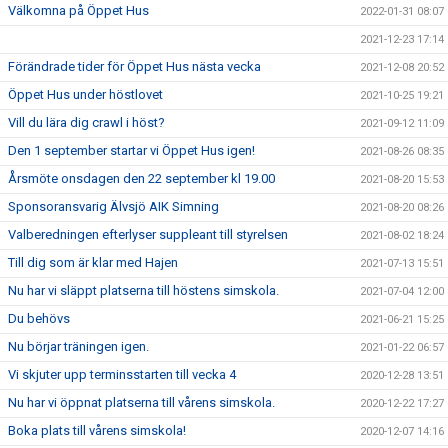
Välkomna på Öppet Hus
2022-01-31 08:07
2021-12-23 17:14
Förändrade tider för Öppet Hus nästa vecka
2021-12-08 20:52
Öppet Hus under höstlovet
2021-10-25 19:21
Vill du lära dig crawl i höst?
2021-09-12 11:09
Den 1 september startar vi Öppet Hus igen!
2021-08-26 08:35
Årsmöte onsdagen den 22 september kl 19.00
2021-08-20 15:53
Sponsoransvarig Älvsjö AIK Simning
2021-08-20 08:26
Valberedningen efterlyser suppleant till styrelsen
2021-08-02 18:24
Till dig som är klar med Hajen
2021-07-13 15:51
Nu har vi släppt platserna till höstens simskola.
2021-07-04 12:00
Du behövs
2021-06-21 15:25
Nu börjar träningen igen.
2021-01-22 06:57
Vi skjuter upp terminsstarten till vecka 4
2020-12-28 13:51
Nu har vi öppnat platserna till vårens simskola.
2020-12-22 17:27
Boka plats till vårens simskola!
2020-12-07 14:16