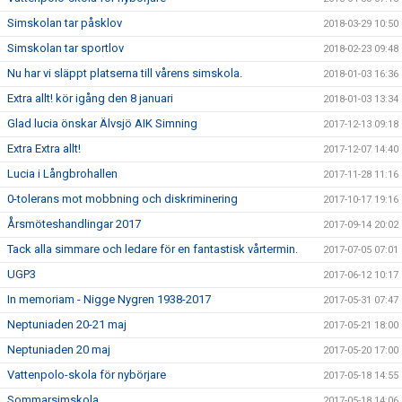
Simskolan tar påsklov
2018-03-29 10:50
Simskolan tar sportlov
2018-02-23 09:48
Nu har vi släppt platserna till vårens simskola.
2018-01-03 16:36
Extra allt! kör igång den 8 januari
2018-01-03 13:34
Glad lucia önskar Älvsjö AIK Simning
2017-12-13 09:18
Extra Extra allt!
2017-12-07 14:40
Lucia i Långbrohallen
2017-11-28 11:16
0-tolerans mot mobbning och diskriminering
2017-10-17 19:16
Årsmöteshandlingar 2017
2017-09-14 20:02
Tack alla simmare och ledare för en fantastisk vårtermin.
2017-07-05 07:01
UGP3
2017-06-12 10:17
In memoriam - Nigge Nygren 1938-2017
2017-05-31 07:47
Neptuniaden 20-21 maj
2017-05-21 18:00
Neptuniaden 20 maj
2017-05-20 17:00
Vattenpolo-skola för nybörjare
2017-05-18 14:55
Sommarsimskola
2017-05-18 14:06