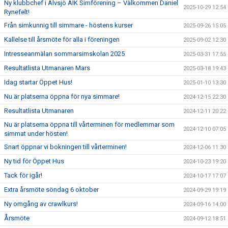
Ny klubbchef i Älvsjö AIK Simförening – Välkommen Daniel
2025-10-29 12:54
Rynefelt!
Från simkunnig till simmare - höstens kurser
2025-09-26 15:05
Kallelse till årsmöte för alla i föreningen
2025-09-02 12:30
Intresseanmälan sommarsimskolan 2025
2025-03-31 17:55
Resultatlista Utmanaren Mars
2025-03-18 19:43
Idag startar Öppet Hus!
2025-01-10 13:30
Nu är platserna öppna för nya simmare!
2024-12-15 22:30
Resultatlista Utmanaren
2024-12-11 20:22
Nu är platserna öppna till vårterminen för medlemmar som
2024-12-10 07:05
simmat under hösten!
Snart öppnar vi bokningen till vårterminen!
2024-12-06 11:30
Ny tid för Öppet Hus
2024-10-23 19:20
Tack för igår!
2024-10-17 17:07
Extra årsmöte söndag 6 oktober
2024-09-29 19:19
Ny omgång av crawlkurs!
2024-09-16 14:00
Årsmöte
2024-09-12 18:51