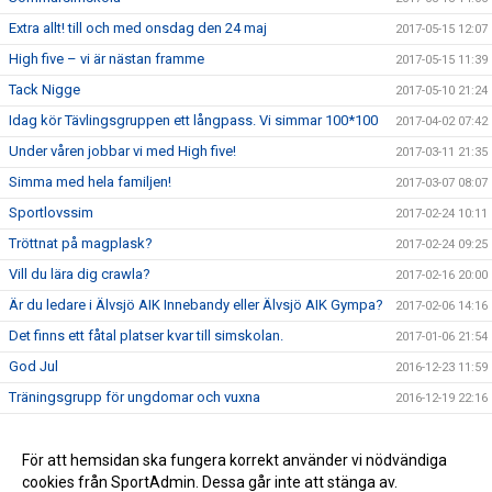
Extra allt! till och med onsdag den 24 maj
2017-05-15 12:07
High five – vi är nästan framme
2017-05-15 11:39
Tack Nigge
2017-05-10 21:24
Idag kör Tävlingsgruppen ett långpass. Vi simmar 100*100
2017-04-02 07:42
Under våren jobbar vi med High five!
2017-03-11 21:35
Simma med hela familjen!
2017-03-07 08:07
Sportlovssim
2017-02-24 10:11
Tröttnat på magplask?
2017-02-24 09:25
Vill du lära dig crawla?
2017-02-16 20:00
Är du ledare i Älvsjö AIK Innebandy eller Älvsjö AIK Gympa?
2017-02-06 14:16
Det finns ett fåtal platser kvar till simskolan.
2017-01-06 21:54
God Jul
2016-12-23 11:59
Träningsgrupp för ungdomar och vuxna
2016-12-19 22:16
Crawlkurs VT 2017
2016-12-19 22:07
Extra allt tar jullov
För att hemsidan ska fungera korrekt använder vi nödvändiga
2016-12-14 09:39
cookies från SportAdmin. Dessa går inte att stänga av.
Ny hemsida
2016-11-25 18:20