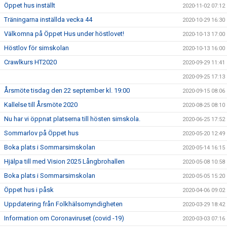
Öppet hus inställt
2020-11-02 07:12
Träningarna inställda vecka 44
2020-10-29 16:30
Välkomna på Öppet Hus under höstlovet!
2020-10-13 17:00
Höstlov för simskolan
2020-10-13 16:00
Crawlkurs HT2020
2020-09-29 11:41
2020-09-25 17:13
Årsmöte tisdag den 22 september kl. 19:00
2020-09-15 08:06
Kallelse till Årsmöte 2020
2020-08-25 08:10
Nu har vi öppnat platserna till hösten simskola.
2020-06-25 17:52
Sommarlov på Öppet hus
2020-05-20 12:49
Boka plats i Sommarsimskolan
2020-05-14 16:15
Hjälpa till med Vision 2025 Långbrohallen
2020-05-08 10:58
Boka plats i Sommarsimskolan
2020-05-05 15:20
Öppet hus i påsk
2020-04-06 09:02
Uppdatering från Folkhälsomyndigheten
2020-03-29 18:42
Information om Coronaviruset (covid -19)
2020-03-03 07:16