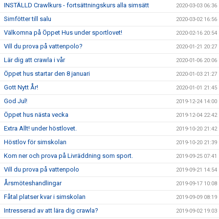
INSTÄLLD Crawlkurs - fortsättningskurs alla simsätt
2020-03-03 06:36
Simfötter till salu
2020-03-02 16:56
Välkomna på Öppet Hus under sportlovet!
2020-02-16 20:54
Vill du prova på vattenpolo?
2020-01-21 20:27
Lär dig att crawla i vår
2020-01-06 20:06
Öppet hus startar den 8 januari
2020-01-03 21:27
Gott Nytt År!
2020-01-01 21:45
God Jul!
2019-12-24 14:00
Öppet hus nästa vecka
2019-12-04 22:42
Extra Allt! under höstlovet.
2019-10-20 21:42
Höstlov för simskolan
2019-10-20 21:39
Kom ner och prova på Livräddning som sport.
2019-09-25 07:41
Vill du prova på vattenpolo
2019-09-21 14:54
Årsmöteshandlingar
2019-09-17 10:08
Fåtal platser kvar i simskolan
2019-09-09 08:19
Intresserad av att lära dig crawla?
2019-09-02 19:03