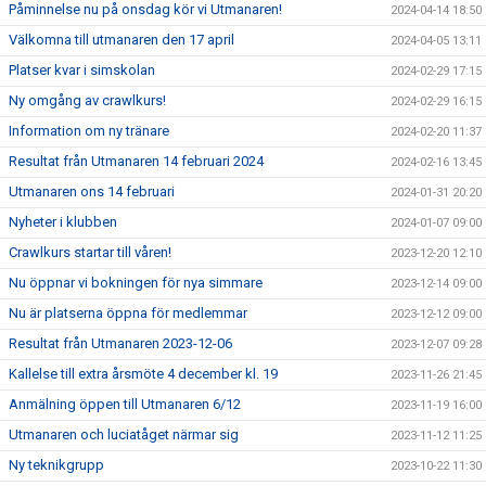
Påminnelse nu på onsdag kör vi Utmanaren!
2024-04-14 18:50
Välkomna till utmanaren den 17 april
2024-04-05 13:11
Platser kvar i simskolan
2024-02-29 17:15
Ny omgång av crawlkurs!
2024-02-29 16:15
Information om ny tränare
2024-02-20 11:37
Resultat från Utmanaren 14 februari 2024
2024-02-16 13:45
Utmanaren ons 14 februari
2024-01-31 20:20
Nyheter i klubben
2024-01-07 09:00
Crawlkurs startar till våren!
2023-12-20 12:10
Nu öppnar vi bokningen för nya simmare
2023-12-14 09:00
Nu är platserna öppna för medlemmar
2023-12-12 09:00
Resultat från Utmanaren 2023-12-06
2023-12-07 09:28
Kallelse till extra årsmöte 4 december kl. 19
2023-11-26 21:45
Anmälning öppen till Utmanaren 6/12
2023-11-19 16:00
Utmanaren och luciatåget närmar sig
2023-11-12 11:25
Ny teknikgrupp
2023-10-22 11:30