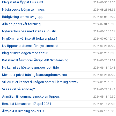
Idag startar Öppet Hus sim!
2024-08-30 14:30
Nästa vecka börjar terminen!
2024-08-23 08:32
Rådgivning om val av grupp
2024-08-08 13:00
Alla grupper i vår förening
2024-07-31 13:35
Nyheter hos oss med start i augusti!
2024-07-15 15:21
Ni glömmer väl inte att boka er plats?
2024-07-02 19:10
Nu öppnar platserna för nya simmare!
2024-06-26 09:00
Idag är sista dagen med förtur
2024-06-25 19:35
Kallelse till Årsmöte i Älvsjö AIK Simförening
2024-06-23 19:52
Nu kan ni se höstens grupper och tider
2024-06-11 19:45
Mer tider privat träning barn/ungdom/vuxna!
2024-05-25 09:00
Vill du eller känner du någon som vill lära sig crawl?
2024-05-23 15:15
Vi ses väl på söndag?
2024-05-22 19:45
Anmälan till sommarsimskolan öppen!
2024-05-11 19:30
Resultat Utmanaren 17 april 2024
2024-04-18 22:32
Älvsjö AIK simning söker DIG!
2024-04-16 15:26