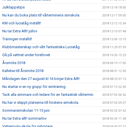
Julklappstips
2018-12-18 18:00
Nu kan du boka plats till vårterminens simskola.
2018-12-17 09:00
KM och luciatåg inställt!
2018-12-12 15:34
Nu tar Extra Allt! jullov
2018-12-10 07:48
Träningen inställd!
2018-12-06 13:10
Klubbmästerskap och vårt fantastiska Luciatåg
2018-11-29 07:59
Gå på vattnet under höstlovet
2018-10-26 15:23
Årsmöte 2018
2018-09-19 17:05
Kallelse till Årsmöte 2018
2018-08-31 12:30
Måndagen den 27 augusti kl 16 börjar Extra Allt!
2018-08-23 07:13
Nu startar vi en ny grupp för simträning.
2018-07-19 22:30
Tack alla simmare och ledare för en fantastisk vårtermin.
2018-07-05 06:56
Nu har vi släppt platserna till höstens simskola.
2018-07-02 09:37
Sommarsimskolan 11-15 juni
2018-05-25 07:42
Nu tar Extra allt! sommarlov
2018-05-24 11:58
Vattenpolo-skola för nybörjare
2018-04-30 07:15