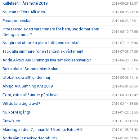
Kallelse till Årsmöte 2019
2019-08-29 12:37
Nu startar Extra Allt igen.
2019-08-26 21:10
Parasportveckan
2019-08-26 07:51
Intresserad av att vara tränare för barn/ungdomar som
2019-08-12 07:50
tävlingssimmar?
Nu går det att boka plats i höstens simskola
2019-07-10 08:46
Tack alla simmare för en fantastisk vårtermin!
2019-07-05 07:50
Är du Älvsjö AIK Simnings nya simskoleansvarig?
2019-06-28 07:04
Boka plats i Sommarsimskolan
2019-05-15
Utökat Extra allt! under maj
2019-05-06 21:16
Älvsjö AIK Simning KM 2019
2019-05-06 20:54
Extra, extra allt! under påsklovet
2019-04-09 12:42
Vill du lära dig crawl?
2019-02-14 15:00
Nu kör vi igång!
2019-01-22 09:55
Crawlkurs
2019-01-09 19:33
Måndagen den 7 januari kl 16 börjar Extra Allt!
2019-01-05 23:42
Är du vårt Dataskyddsombud?
2019-01-02 09:24