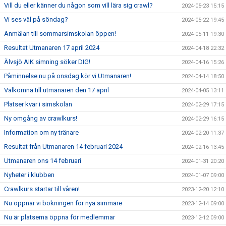
Vill du eller känner du någon som vill lära sig crawl?
2024-05-23 15:15
Vi ses väl på söndag?
2024-05-22 19:45
Anmälan till sommarsimskolan öppen!
2024-05-11 19:30
Resultat Utmanaren 17 april 2024
2024-04-18 22:32
Älvsjö AIK simning söker DIG!
2024-04-16 15:26
Påminnelse nu på onsdag kör vi Utmanaren!
2024-04-14 18:50
Välkomna till utmanaren den 17 april
2024-04-05 13:11
Platser kvar i simskolan
2024-02-29 17:15
Ny omgång av crawlkurs!
2024-02-29 16:15
Information om ny tränare
2024-02-20 11:37
Resultat från Utmanaren 14 februari 2024
2024-02-16 13:45
Utmanaren ons 14 februari
2024-01-31 20:20
Nyheter i klubben
2024-01-07 09:00
Crawlkurs startar till våren!
2023-12-20 12:10
Nu öppnar vi bokningen för nya simmare
2023-12-14 09:00
Nu är platserna öppna för medlemmar
2023-12-12 09:00