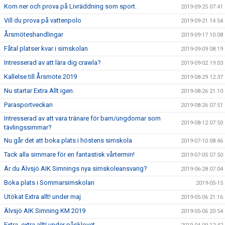
Kom ner och prova på Livräddning som sport.
2019-09-25 07:41
Vill du prova på vattenpolo
2019-09-21 14:54
Årsmöteshandlingar
2019-09-17 10:08
Fåtal platser kvar i simskolan
2019-09-09 08:19
Intresserad av att lära dig crawla?
2019-09-02 19:03
Kallelse till Årsmöte 2019
2019-08-29 12:37
Nu startar Extra Allt igen.
2019-08-26 21:10
Parasportveckan
2019-08-26 07:51
Intresserad av att vara tränare för barn/ungdomar som
2019-08-12 07:50
tävlingssimmar?
Nu går det att boka plats i höstens simskola
2019-07-10 08:46
Tack alla simmare för en fantastisk vårtermin!
2019-07-05 07:50
Är du Älvsjö AIK Simnings nya simskoleansvarig?
2019-06-28 07:04
Boka plats i Sommarsimskolan
2019-05-15
Utökat Extra allt! under maj
2019-05-06 21:16
Älvsjö AIK Simning KM 2019
2019-05-06 20:54
Extra, extra allt! under påsklovet