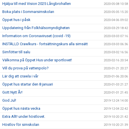
Hjälpa till med Vision 2025 Långbrohallen
2020-05-08 10:58
Boka plats i Sommarsimskolan
2020-05-05 15:20
Öppet hus i påsk
2020-04-06 09:02
Uppdatering från Folkhälsomyndigheten
2020-03-29 18:42
Information om Coronaviruset (covid -19)
2020-03-03 07:16
INSTÄLLD Crawlkurs - fortsättningskurs alla simsätt
2020-03-03 06:36
Simfötter till salu
2020-03-02 16:56
Välkomna på Öppet Hus under sportlovet!
2020-02-16 20:54
Vill du prova på vattenpolo?
2020-01-21 20:27
Lär dig att crawla i vår
2020-01-06 20:06
Öppet hus startar den 8 januari
2020-01-03 21:27
Gott Nytt År!
2020-01-01 21:45
God Jul!
2019-12-24 14:00
Öppet hus nästa vecka
2019-12-04 22:42
Extra Allt! under höstlovet.
2019-10-20 21:42
Höstlov för simskolan
2019-10-20 21:39