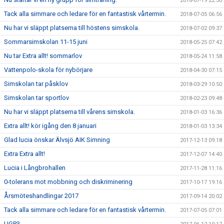
2018-07-19 22:30
Tack alla simmare och ledare för en fantastisk vårtermin.
2018-07-05 06:56
Nu har vi släppt platserna till höstens simskola.
2018-07-02 09:37
Sommarsimskolan 11-15 juni
2018-05-25 07:42
Nu tar Extra allt! sommarlov
2018-05-24 11:58
Vattenpolo-skola för nybörjare
2018-04-30 07:15
Simskolan tar påsklov
2018-03-29 10:50
Simskolan tar sportlov
2018-02-23 09:48
Nu har vi släppt platserna till vårens simskola.
2018-01-03 16:36
Extra allt! kör igång den 8 januari
2018-01-03 13:34
Glad lucia önskar Älvsjö AIK Simning
2017-12-13 09:18
Extra Extra allt!
2017-12-07 14:40
Lucia i Långbrohallen
2017-11-28 11:16
0-tolerans mot mobbning och diskriminering
2017-10-17 19:16
Årsmöteshandlingar 2017
2017-09-14 20:02
Tack alla simmare och ledare för en fantastisk vårtermin.
2017-07-05 07:01
UGP3