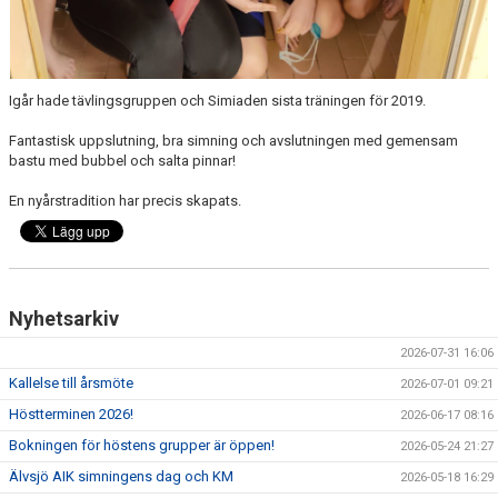
Igår hade tävlingsgruppen och Simiaden sista träningen för 2019.
Fantastisk uppslutning, bra simning och avslutningen med gemensam
bastu med bubbel och salta pinnar!
En nyårstradition har precis skapats.
Nyhetsarkiv
2026-07-31 16:06
Kallelse till årsmöte
2026-07-01 09:21
Höstterminen 2026!
2026-06-17 08:16
Bokningen för höstens grupper är öppen!
2026-05-24 21:27
Älvsjö AIK simningens dag och KM
2026-05-18 16:29