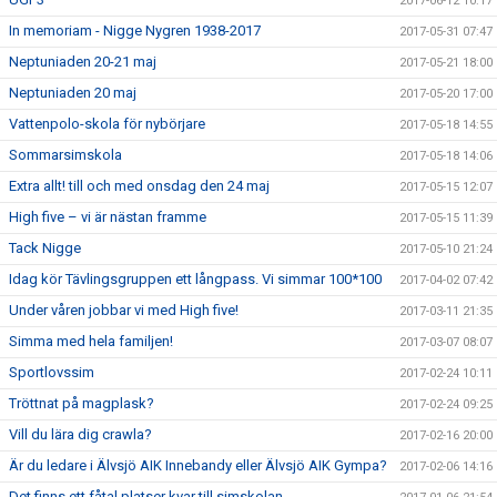
2017-06-12 10:17
In memoriam - Nigge Nygren 1938-2017
2017-05-31 07:47
Neptuniaden 20-21 maj
2017-05-21 18:00
Neptuniaden 20 maj
2017-05-20 17:00
Vattenpolo-skola för nybörjare
2017-05-18 14:55
Sommarsimskola
2017-05-18 14:06
Extra allt! till och med onsdag den 24 maj
2017-05-15 12:07
High five – vi är nästan framme
2017-05-15 11:39
Tack Nigge
2017-05-10 21:24
Idag kör Tävlingsgruppen ett långpass. Vi simmar 100*100
2017-04-02 07:42
Under våren jobbar vi med High five!
2017-03-11 21:35
Simma med hela familjen!
2017-03-07 08:07
Sportlovssim
2017-02-24 10:11
Tröttnat på magplask?
2017-02-24 09:25
Vill du lära dig crawla?
2017-02-16 20:00
Är du ledare i Älvsjö AIK Innebandy eller Älvsjö AIK Gympa?
2017-02-06 14:16
Det finns ett fåtal platser kvar till simskolan.