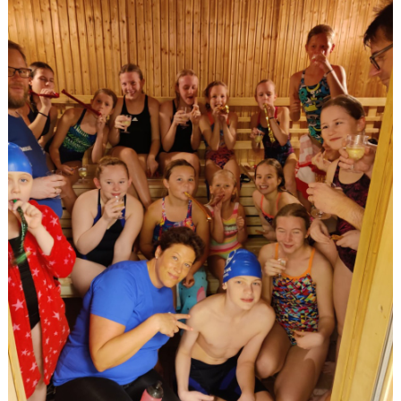
ANTIMOBBING
GDPR
ARKIV
JOBBA HOS OSS
VANLIGA FRÅGOR