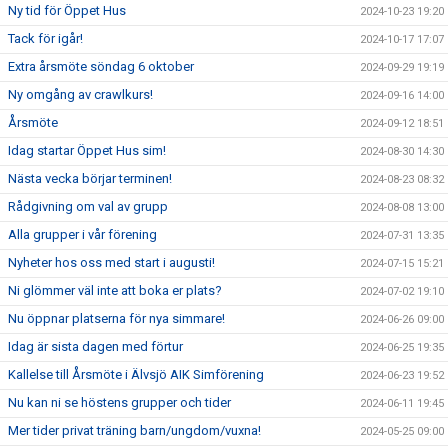
Ny tid för Öppet Hus
2024-10-23 19:20
Tack för igår!
2024-10-17 17:07
Extra årsmöte söndag 6 oktober
2024-09-29 19:19
Ny omgång av crawlkurs!
2024-09-16 14:00
Årsmöte
2024-09-12 18:51
Idag startar Öppet Hus sim!
2024-08-30 14:30
Nästa vecka börjar terminen!
2024-08-23 08:32
Rådgivning om val av grupp
2024-08-08 13:00
Alla grupper i vår förening
2024-07-31 13:35
Nyheter hos oss med start i augusti!
2024-07-15 15:21
Ni glömmer väl inte att boka er plats?
2024-07-02 19:10
Nu öppnar platserna för nya simmare!
2024-06-26 09:00
Idag är sista dagen med förtur
2024-06-25 19:35
Kallelse till Årsmöte i Älvsjö AIK Simförening
2024-06-23 19:52
Nu kan ni se höstens grupper och tider
2024-06-11 19:45
Mer tider privat träning barn/ungdom/vuxna!
2024-05-25 09:00