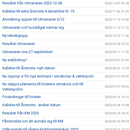
Resultat från Utmanaren 2023-12-06
2023-12-07 09:28
Kallelse till extra årsmöte 4 december kl. 19
2023-11-26 21:45
Anmälning öppen till Utmanaren 6/12
2023-11-19 16:00
Utmanaren och luciatåget närmar sig
2023-11-12 11:25
Ny teknikgrupp
2023-10-22 11:30
Resultat Utmanaren
2023-09-28 10:55
Utmanaren ons 27 september!
2023-09-17 11:35
Ny webbshop!
2023-09-01 07:00
Kallelse till Årsmöte -nytt datum
2023-08-31 12:59
Nu öppnar vi för nya simmare i simskolan & vattenpolo
2023-07-07 09:00
Nu släpps platserna till höstens simskola och till
2023-07-01 09:00
Vattenpolon
Förändringar till hösten
2023-06-16 19:15
Kallelse till Årsmöte - ändrat datum
2023-06-08 19:28
Resultat från KM 2023
2023-05-29 18:26
Påminnelse om att anmäla sig till KM
2023-05-25 08:59
Välkommen till vårens klubbmästerskap 2023
2023-05-21 19:27