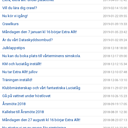
2019-04-09 12:42
Vill du lära dig crawl?
2019-02-14 15:00
Nu kör vi igång!
2019-01-22 09:55
Crawlkurs
2019-01-09 19:33
Måndagen den 7 januari kl 16 börjar Extra Allt!
2019-01-05 23:42
Är du vårt Dataskyddsombud?
2019-01-02 09:24
Julklappstips
2018-12-18 18:00
Nu kan du boka plats till vårterminens simskola.
2018-12-17 09:00
KM och luciatåg inställt!
2018-12-12 15:34
Nu tar Extra Allt! jullov
2018-12-10 07:48
Träningen inställd!
2018-12-06 13:10
Klubbmästerskap och vårt fantastiska Luciatåg
2018-11-29 07:59
Gå på vattnet under höstlovet
2018-10-26 15:23
Årsmöte 2018
2018-09-19 17:05
Kallelse till Årsmöte 2018
2018-08-31 12:30
Måndagen den 27 augusti kl 16 börjar Extra Allt!
2018-08-23 07:13
Nu startar vi en ny grupp för simträning.