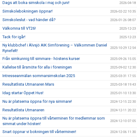
Dags att boka simskola i maj och juni!
2026-04-18
Simskolebokningen öppnar!
2026-02-22 10:35
Simskoleslut - vad händer då?
2026-01-26 08:07
Välkomna till VT26!
2025-12-23
Tack för igår!
2025-12-23
Ny klubbchef i Älvsjö AIK Simförening – Välkommen Daniel
2025-10-29 12:54
Rynefelt!
Från simkunnig till simmare - höstens kurser
2025-09-26 15:05
Kallelse till årsmöte för alla i föreningen
2025-09-02 12:30
Intresseanmälan sommarsimskolan 2025
2025-03-31 17:55
Resultatlista Utmanaren Mars
2025-03-18 19:43
Idag startar Öppet Hus!
2025-01-10 13:30
Nu är platserna öppna för nya simmare!
2024-12-15 22:30
Resultatlista Utmanaren
2024-12-11 20:22
Nu är platserna öppna till vårterminen för medlemmar som
2024-12-10 07:05
simmat under hösten!
Snart öppnar vi bokningen till vårterminen!
2024-12-06 11:30