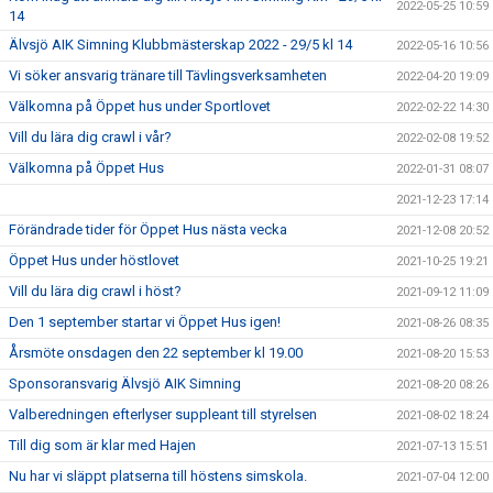
2022-05-25 10:59
14
Älvsjö AIK Simning Klubbmästerskap 2022 - 29/5 kl 14
2022-05-16 10:56
Vi söker ansvarig tränare till Tävlingsverksamheten
2022-04-20 19:09
Välkomna på Öppet hus under Sportlovet
2022-02-22 14:30
Vill du lära dig crawl i vår?
2022-02-08 19:52
Välkomna på Öppet Hus
2022-01-31 08:07
2021-12-23 17:14
Förändrade tider för Öppet Hus nästa vecka
2021-12-08 20:52
Öppet Hus under höstlovet
2021-10-25 19:21
Vill du lära dig crawl i höst?
2021-09-12 11:09
Den 1 september startar vi Öppet Hus igen!
2021-08-26 08:35
Årsmöte onsdagen den 22 september kl 19.00
2021-08-20 15:53
Sponsoransvarig Älvsjö AIK Simning
2021-08-20 08:26
Valberedningen efterlyser suppleant till styrelsen
2021-08-02 18:24
Till dig som är klar med Hajen
2021-07-13 15:51
Nu har vi släppt platserna till höstens simskola.
2021-07-04 12:00