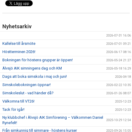
Nyhetsarkiv
2026-07-31 16:06
Kallelse till årsmöte
2026-07-01 09:21
Höstterminen 2026!
2026-06-17 08:16
Bokningen för höstens grupper är öppen!
2026-05-24 21:27
Älvsjö AIK simningens dag och KM
2026-05-18 16:29
Dags att boka simskola i maj och juni!
2026-04-18
Simskolebokningen öppnar!
2026-02-22 10:35
Simskoleslut - vad händer då?
2026-01-26 08:07
Välkomna till VT26!
2025-12-23
Tack för igår!
2025-12-23
Ny klubbchef i Älvsjö AIK Simförening – Välkommen Daniel
2025-10-29 12:54
Rynefelt!
Från simkunnig till simmare - höstens kurser
2025-09-26 15:05