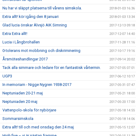
Nu har vi släppt platserna till vårens simskola.
2018-01-03 16:36
Extra allt! kör igång den 8 januari
2018-01-03 13:34
Glad lucia önskar Älvsjö AIK Simning
2017-12-13 09:18
Extra Extra allt!
2017-12-07 14:40
Lucia i Långbrohallen
2017-11-28 11:16
0-tolerans mot mobbning och diskriminering
2017-10-17 19:16
Årsmöteshandlingar 2017
2017-09-14 20:02
Tack alla simmare och ledare för en fantastisk vårtermin.
2017-07-05 07:01
UGP3
2017-06-12 10:17
In memoriam - Nigge Nygren 1938-2017
2017-05-31 07:47
Neptuniaden 20-21 maj
2017-05-21 18:00
Neptuniaden 20 maj
2017-05-20 17:00
Vattenpolo-skola för nybörjare
2017-05-18 14:55
Sommarsimskola
2017-05-18 14:06
Extra allt! till och med onsdag den 24 maj
2017-05-15 12:07
High five – vi är nästan framme
2017-05-15 11:39