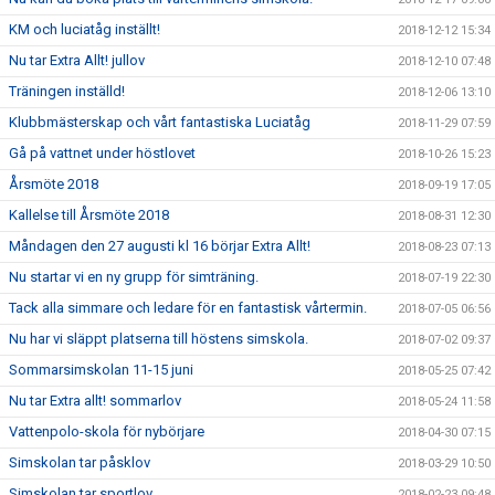
KM och luciatåg inställt!
2018-12-12 15:34
Nu tar Extra Allt! jullov
2018-12-10 07:48
Träningen inställd!
2018-12-06 13:10
Klubbmästerskap och vårt fantastiska Luciatåg
2018-11-29 07:59
Gå på vattnet under höstlovet
2018-10-26 15:23
Årsmöte 2018
2018-09-19 17:05
Kallelse till Årsmöte 2018
2018-08-31 12:30
Måndagen den 27 augusti kl 16 börjar Extra Allt!
2018-08-23 07:13
Nu startar vi en ny grupp för simträning.
2018-07-19 22:30
Tack alla simmare och ledare för en fantastisk vårtermin.
2018-07-05 06:56
Nu har vi släppt platserna till höstens simskola.
2018-07-02 09:37
Sommarsimskolan 11-15 juni
2018-05-25 07:42
Nu tar Extra allt! sommarlov
2018-05-24 11:58
Vattenpolo-skola för nybörjare
2018-04-30 07:15
Simskolan tar påsklov
2018-03-29 10:50
Simskolan tar sportlov
2018-02-23 09:48