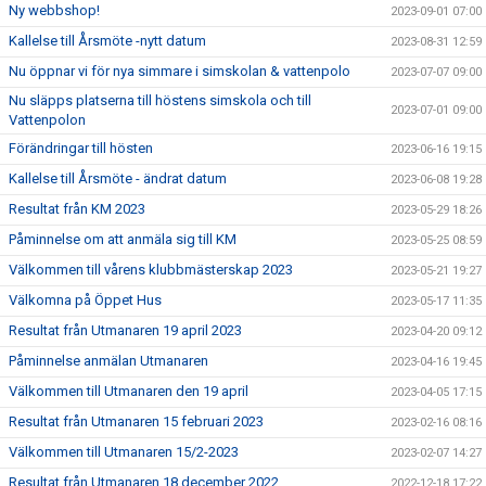
Ny webbshop!
2023-09-01 07:00
Kallelse till Årsmöte -nytt datum
2023-08-31 12:59
Nu öppnar vi för nya simmare i simskolan & vattenpolo
2023-07-07 09:00
Nu släpps platserna till höstens simskola och till
2023-07-01 09:00
Vattenpolon
Förändringar till hösten
2023-06-16 19:15
Kallelse till Årsmöte - ändrat datum
2023-06-08 19:28
Resultat från KM 2023
2023-05-29 18:26
Påminnelse om att anmäla sig till KM
2023-05-25 08:59
Välkommen till vårens klubbmästerskap 2023
2023-05-21 19:27
Välkomna på Öppet Hus
2023-05-17 11:35
Resultat från Utmanaren 19 april 2023
2023-04-20 09:12
Påminnelse anmälan Utmanaren
2023-04-16 19:45
Välkommen till Utmanaren den 19 april
2023-04-05 17:15
Resultat från Utmanaren 15 februari 2023
2023-02-16 08:16
Välkommen till Utmanaren 15/2-2023
2023-02-07 14:27
Resultat från Utmanaren 18 december 2022
2022-12-18 17:22