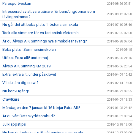
Parasportveckan
2019-08-26 07:51
Intresserad av att vara tränare för barn/ungdomar som
2019-08-12 07:50
tävlingssimmar?
Nu går det att boka plats i höstens simskola
2019-07-10 08:46
Tack alla simmare för en fantastisk vårtermin!
2019-07-05 07:50
Är du Älvsjö AIK Simnings nya simskoleansvarig?
2019-06-28 07:04
Boka plats i Sommarsimskolan
2019-05-15
Utökat Extra allt! under maj
2019-05-06 21:16
Älvsjö AIK Simning KM 2019
2019-05-06 20:54
Extra, extra allt! under påsklovet
2019-04-09 12:42
Vill du lära dig crawl?
2019-02-14 15:00
Nu kör vi igång!
2019-01-22 09:55
Crawlkurs
2019-01-09 19:33
Måndagen den 7 januari kl 16 börjar Extra Allt!
2019-01-05 23:42
Är du vårt Dataskyddsombud?
2019-01-02 09:24
Julklappstips
2018-12-18 18:00
Nu kan du boka plats till vårterminens simskola.
2018-12-17 09:00