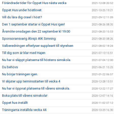
Förändrade tider för Öppet Hus nästa vecka
2021-12-08 20:52
Öppet Hus under höstlovet
2021-10-25 19:21
Vill du lära dig crawl i höst?
2021-09-12 11:09
Den 1 september startar vi Öppet Hus igen!
2021-08-26 08:35
Årsmöte onsdagen den 22 september kl 19.00
2021-08-20 15:53
Sponsoransvarig Älvsjö AIK Simning
2021-08-20 08:26
Valberedningen efterlyser suppleant till styrelsen
2021-08-02 18:24
Till dig som är klar med Hajen
2021-07-13 15:51
Nu har vi släppt platserna till höstens simskola.
2021-07-04 12:00
Du behövs
2021-06-21 15:25
Nu börjar träningen igen.
2021-01-22 06:57
Vi skjuter upp terminsstarten till vecka 4
2020-12-28 13:51
Nu har vi öppnat platserna till vårens simskola.
2020-12-22 17:27
Boka plats till vårens simskola!
2020-12-07 14:16
Öppet hus inställt
2020-11-02 07:12
Träningarna inställda vecka 44
2020-10-29 16:30