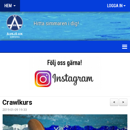
HEM
LOGGA IN
Hitta simmaren i dig!
HEM
OM ÄLVSJÖ AIK SIMNING
STYRELSE
STADGAR
Crawlkurs
<
>
POLICY
2019-01-09 19:33
HISTORIA