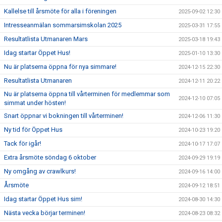
Kallelse till årsmöte för alla i föreningen
2025-09-02 12:30
Intresseanmälan sommarsimskolan 2025
2025-03-31 17:55
Resultatlista Utmanaren Mars
2025-03-18 19:43
Idag startar Öppet Hus!
2025-01-10 13:30
Nu är platserna öppna för nya simmare!
2024-12-15 22:30
Resultatlista Utmanaren
2024-12-11 20:22
Nu är platserna öppna till vårterminen för medlemmar som
2024-12-10 07:05
simmat under hösten!
Snart öppnar vi bokningen till vårterminen!
2024-12-06 11:30
Ny tid för Öppet Hus
2024-10-23 19:20
Tack för igår!
2024-10-17 17:07
Extra årsmöte söndag 6 oktober
2024-09-29 19:19
Ny omgång av crawlkurs!
2024-09-16 14:00
Årsmöte
2024-09-12 18:51
Idag startar Öppet Hus sim!
2024-08-30 14:30
Nästa vecka börjar terminen!
2024-08-23 08:32