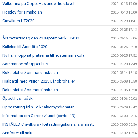
Välkomna på Öppet Hus under höstlovet!
2020-10-13 17:00
Höstlov för simskolan
2020-10-13 16:00
Crawlkurs HT2020
2020-09-29 11:41
2020-09-25 17:13
Årsmöte tisdag den 22 september kl. 19:00
2020-09-15 08:06
Kallelse till Årsmöte 2020
2020-08-25 08:10
Nu har vi öppnat platserna till hösten simskola.
2020-06-25 17:52
Sommarlov på Öppet hus
2020-05-20 12:49
Boka plats i Sommarsimskolan
2020-05-14 16:15
Hjälpa till med Vision 2025 Långbrohallen
2020-05-08 10:58
Boka plats i Sommarsimskolan
2020-05-05 15:20
Öppet hus i påsk
2020-04-06 09:02
Uppdatering från Folkhälsomyndigheten
2020-03-29 18:42
Information om Coronaviruset (covid -19)
2020-03-03 07:16
INSTÄLLD Crawlkurs - fortsättningskurs alla simsätt
2020-03-03 06:36
Simfötter till salu
2020-03-02 16:56