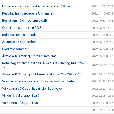
Utmanaren och vårt fantastiska luciatåg 18 dec.
2022-12-05 20:29
Resultat från gårdagens Utmanaren
2022-11-17 08:12
Beslut om höjd medlemsavgift
2022-10-30 17:44
Öppet hus startar den 29/8.
2022-08-26 18:01
Boka höstens simskola!
2022-07-04 08:00
Årsmöte 15 september
2022-06-26 20:40
Glad midsommar!
2022-06-24 09:24
Älvsjö AIK Simning KM 2022 Resultat
2022-05-30 08:20
Kom ihåg att anmäla dig till Älvsjö AIK Simning KM - 29/5 kl
2022-05-25 10:59
14
Älvsjö AIK Simning Klubbmästerskap 2022 - 29/5 kl 14
2022-05-16 10:56
Vi söker ansvarig tränare till Tävlingsverksamheten
2022-04-20 19:09
Välkomna på Öppet hus under Sportlovet
2022-02-22 14:30
Vill du lära dig crawl i vår?
2022-02-08 19:52
Välkomna på Öppet Hus
2022-01-31 08:07
2021-12-23 17:14