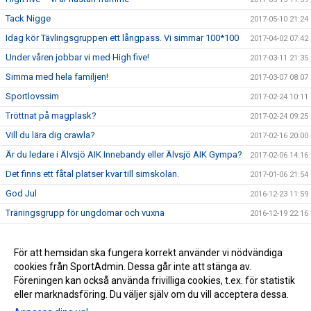
Tack Nigge
2017-05-10 21:24
Idag kör Tävlingsgruppen ett långpass. Vi simmar 100*100
2017-04-02 07:42
Under våren jobbar vi med High five!
2017-03-11 21:35
Simma med hela familjen!
2017-03-07 08:07
Sportlovssim
2017-02-24 10:11
Tröttnat på magplask?
2017-02-24 09:25
Vill du lära dig crawla?
2017-02-16 20:00
Är du ledare i Älvsjö AIK Innebandy eller Älvsjö AIK Gympa?
2017-02-06 14:16
Det finns ett fåtal platser kvar till simskolan.
2017-01-06 21:54
God Jul
2016-12-23 11:59
Träningsgrupp för ungdomar och vuxna
2016-12-19 22:16
Crawlkurs VT 2017
2016-12-19 22:07
Extra allt tar jullov
För att hemsidan ska fungera korrekt använder vi nödvändiga
2016-12-14 09:39
cookies från SportAdmin. Dessa går inte att stänga av.
Ny hemsida
2016-11-25 18:20
Föreningen kan också använda frivilliga cookies, t.ex. för statistik
eller marknadsföring. Du väljer själv om du vill acceptera dessa.