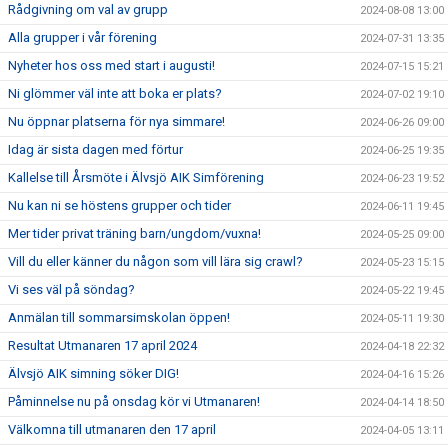
Rådgivning om val av grupp
2024-08-08 13:00
Alla grupper i vår förening
2024-07-31 13:35
Nyheter hos oss med start i augusti!
2024-07-15 15:21
Ni glömmer väl inte att boka er plats?
2024-07-02 19:10
Nu öppnar platserna för nya simmare!
2024-06-26 09:00
Idag är sista dagen med förtur
2024-06-25 19:35
Kallelse till Årsmöte i Älvsjö AIK Simförening
2024-06-23 19:52
Nu kan ni se höstens grupper och tider
2024-06-11 19:45
Mer tider privat träning barn/ungdom/vuxna!
2024-05-25 09:00
Vill du eller känner du någon som vill lära sig crawl?
2024-05-23 15:15
Vi ses väl på söndag?
2024-05-22 19:45
Anmälan till sommarsimskolan öppen!
2024-05-11 19:30
Resultat Utmanaren 17 april 2024
2024-04-18 22:32
Älvsjö AIK simning söker DIG!
2024-04-16 15:26
Påminnelse nu på onsdag kör vi Utmanaren!
2024-04-14 18:50
Välkomna till utmanaren den 17 april
2024-04-05 13:11