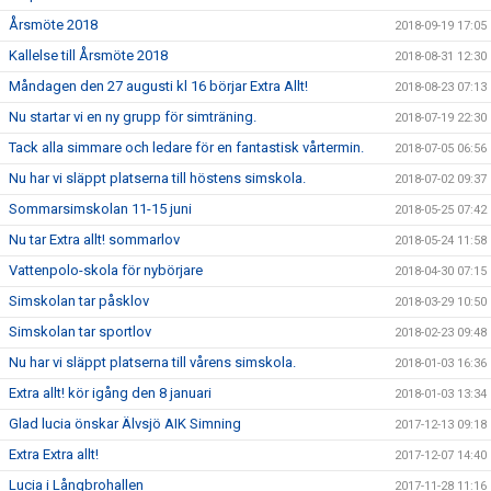
Årsmöte 2018
2018-09-19 17:05
Kallelse till Årsmöte 2018
2018-08-31 12:30
Måndagen den 27 augusti kl 16 börjar Extra Allt!
2018-08-23 07:13
Nu startar vi en ny grupp för simträning.
2018-07-19 22:30
Tack alla simmare och ledare för en fantastisk vårtermin.
2018-07-05 06:56
Nu har vi släppt platserna till höstens simskola.
2018-07-02 09:37
Sommarsimskolan 11-15 juni
2018-05-25 07:42
Nu tar Extra allt! sommarlov
2018-05-24 11:58
Vattenpolo-skola för nybörjare
2018-04-30 07:15
Simskolan tar påsklov
2018-03-29 10:50
Simskolan tar sportlov
2018-02-23 09:48
Nu har vi släppt platserna till vårens simskola.
2018-01-03 16:36
Extra allt! kör igång den 8 januari
2018-01-03 13:34
Glad lucia önskar Älvsjö AIK Simning
2017-12-13 09:18
Extra Extra allt!
2017-12-07 14:40
Lucia i Långbrohallen
2017-11-28 11:16