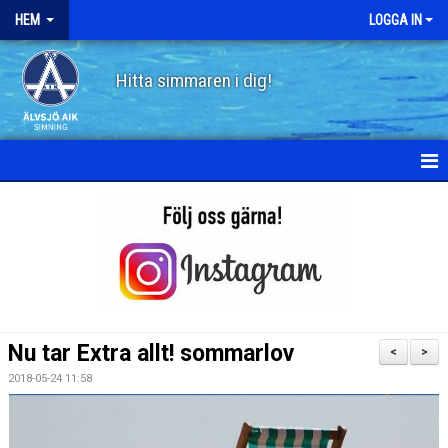
HEM
LOGGA IN
Hitta simmaren i dig!
HEM
OM ÄLVSJÖ AIK SIMNING
STYRELSE
STADGAR
Nu tar Extra allt! sommarlov
<
>
POLICY
2018-05-24 11:58
HISTORIA