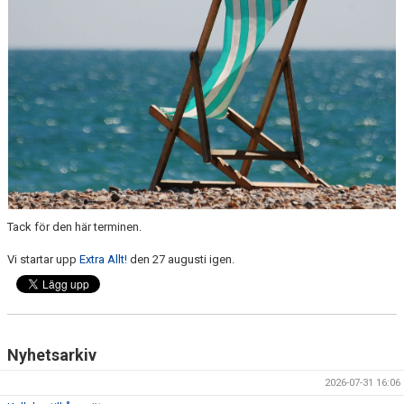
ANTIMOBBING
GDPR
ARKIV
JOBBA HOS OSS
VANLIGA FRÅGOR
Tack för den här terminen.
Vi startar upp
Extra Allt!
den 27 augusti igen.
Nyhetsarkiv
2026-07-31 16:06