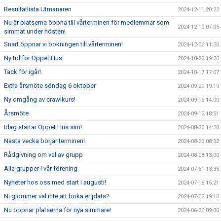
Resultatlista Utmanaren
2024-12-11 20:22
Nu är platserna öppna till vårterminen för medlemmar som
2024-12-10 07:05
simmat under hösten!
Snart öppnar vi bokningen till vårterminen!
2024-12-06 11:30
Ny tid för Öppet Hus
2024-10-23 19:20
Tack för igår!
2024-10-17 17:07
Extra årsmöte söndag 6 oktober
2024-09-29 19:19
Ny omgång av crawlkurs!
2024-09-16 14:00
Årsmöte
2024-09-12 18:51
Idag startar Öppet Hus sim!
2024-08-30 14:30
Nästa vecka börjar terminen!
2024-08-23 08:32
Rådgivning om val av grupp
2024-08-08 13:00
Alla grupper i vår förening
2024-07-31 13:35
Nyheter hos oss med start i augusti!
2024-07-15 15:21
Ni glömmer väl inte att boka er plats?
2024-07-02 19:10
Nu öppnar platserna för nya simmare!
2024-06-26 09:00