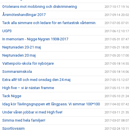
0-tolerans mot mobbning och diskriminering
2017-10-17 19:16
Årsmöteshandlingar 2017
2017-09-14 20:02
Tack alla simmare och ledare för en fantastisk vårtermin.
2017-07-05 07:01
UGP3
2017-06-12 10:17
In memoriam - Nigge Nygren 1938-2017
2017-05-31 07:47
Neptuniaden 20-21 maj
2017-05-21 18:00
Neptuniaden 20 maj
2017-05-20 17:00
Vattenpolo-skola för nybörjare
2017-05-18 14:55
Sommarsimskola
2017-05-18 14:06
Extra allt! till och med onsdag den 24 maj
2017-05-15 12:07
High five – vi är nästan framme
2017-05-15 11:39
Tack Nigge
2017-05-10 21:24
Idag kör Tävlingsgruppen ett långpass. Vi simmar 100*100
2017-04-02 07:42
Under våren jobbar vi med High five!
2017-03-11 21:35
Simma med hela familjen!
2017-03-07 08:07
Sportlovssim
2017-02-24 10:11