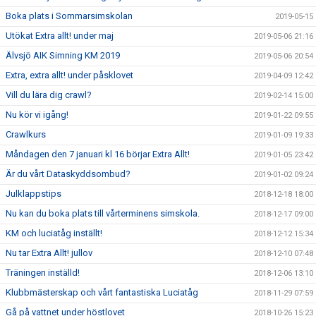
Boka plats i Sommarsimskolan
2019-05-15
Utökat Extra allt! under maj
2019-05-06 21:16
Älvsjö AIK Simning KM 2019
2019-05-06 20:54
Extra, extra allt! under påsklovet
2019-04-09 12:42
Vill du lära dig crawl?
2019-02-14 15:00
Nu kör vi igång!
2019-01-22 09:55
Crawlkurs
2019-01-09 19:33
Måndagen den 7 januari kl 16 börjar Extra Allt!
2019-01-05 23:42
Är du vårt Dataskyddsombud?
2019-01-02 09:24
Julklappstips
2018-12-18 18:00
Nu kan du boka plats till vårterminens simskola.
2018-12-17 09:00
KM och luciatåg inställt!
2018-12-12 15:34
Nu tar Extra Allt! jullov
2018-12-10 07:48
Träningen inställd!
2018-12-06 13:10
Klubbmästerskap och vårt fantastiska Luciatåg
2018-11-29 07:59
Gå på vattnet under höstlovet
2018-10-26 15:23