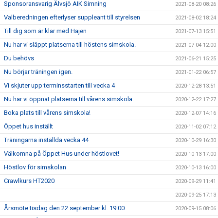
Sponsoransvarig Älvsjö AIK Simning
2021-08-20 08:26
Valberedningen efterlyser suppleant till styrelsen
2021-08-02 18:24
Till dig som är klar med Hajen
2021-07-13 15:51
Nu har vi släppt platserna till höstens simskola.
2021-07-04 12:00
Du behövs
2021-06-21 15:25
Nu börjar träningen igen.
2021-01-22 06:57
Vi skjuter upp terminsstarten till vecka 4
2020-12-28 13:51
Nu har vi öppnat platserna till vårens simskola.
2020-12-22 17:27
Boka plats till vårens simskola!
2020-12-07 14:16
Öppet hus inställt
2020-11-02 07:12
Träningarna inställda vecka 44
2020-10-29 16:30
Välkomna på Öppet Hus under höstlovet!
2020-10-13 17:00
Höstlov för simskolan
2020-10-13 16:00
Crawlkurs HT2020
2020-09-29 11:41
2020-09-25 17:13
Årsmöte tisdag den 22 september kl. 19:00
2020-09-15 08:06