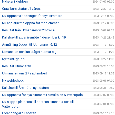
Nyheter i klubben
2024-01-07 09:00
Crawlkurs startar till våren!
2023-12-20 12:10
Nu öppnar vi bokningen för nya simmare
2023-12-14 09:00
Nu är platserna öppna för medlemmar
2023-12-12 09:00
Resultat från Utmanaren 2023-12-06
2023-12-07 09:28
Kallelse till extra årsmöte 4 december kl. 19
2023-11-26 21:45
Anmälning öppen till Utmanaren 6/12
2023-11-19 16:00
Utmanaren och luciatåget närmar sig
2023-11-12 11:25
Ny teknikgrupp
2023-10-22 11:30
Resultat Utmanaren
2023-09-28 10:55
Utmanaren ons 27 september!
2023-09-17 11:35
Ny webbshop!
2023-09-01 07:00
Kallelse till Årsmöte -nytt datum
2023-08-31 12:59
Nu öppnar vi för nya simmare i simskolan & vattenpolo
2023-07-07 09:00
Nu släpps platserna till höstens simskola och till
2023-07-01 09:00
Vattenpolon
Förändringar till hösten
2023-06-16 19:15