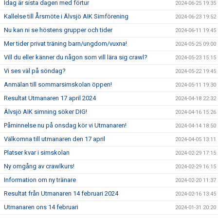
Idag är sista dagen med förtur
2024-06-25 19:35
Kallelse till Årsmöte i Älvsjö AIK Simförening
2024-06-23 19:52
Nu kan ni se höstens grupper och tider
2024-06-11 19:45
Mer tider privat träning barn/ungdom/vuxna!
2024-05-25 09:00
Vill du eller känner du någon som vill lära sig crawl?
2024-05-23 15:15
Vi ses väl på söndag?
2024-05-22 19:45
Anmälan till sommarsimskolan öppen!
2024-05-11 19:30
Resultat Utmanaren 17 april 2024
2024-04-18 22:32
Älvsjö AIK simning söker DIG!
2024-04-16 15:26
Påminnelse nu på onsdag kör vi Utmanaren!
2024-04-14 18:50
Välkomna till utmanaren den 17 april
2024-04-05 13:11
Platser kvar i simskolan
2024-02-29 17:15
Ny omgång av crawlkurs!
2024-02-29 16:15
Information om ny tränare
2024-02-20 11:37
Resultat från Utmanaren 14 februari 2024
2024-02-16 13:45
Utmanaren ons 14 februari
2024-01-31 20:20