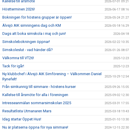
Kallelse till årsmöte
2026-07-01 09:21
Höstterminen 2026!
2026-06-17 08:16
Bokningen för höstens grupper är öppen!
2026-05-24 21:27
Älvsjö AIK simningens dag och KM
2026-05-18 16:29
Dags att boka simskola i maj och juni!
2026-04-18
Simskolebokningen öppnar!
2026-02-22 10:35
Simskoleslut - vad händer då?
2026-01-26 08:07
Välkomna till VT26!
2025-12-23
Tack för igår!
2025-12-23
Ny klubbchef i Älvsjö AIK Simförening – Välkommen Daniel
2025-10-29 12:54
Rynefelt!
Från simkunnig till simmare - höstens kurser
2025-09-26 15:05
Kallelse till årsmöte för alla i föreningen
2025-09-02 12:30
Intresseanmälan sommarsimskolan 2025
2025-03-31 17:55
Resultatlista Utmanaren Mars
2025-03-18 19:43
Idag startar Öppet Hus!
2025-01-10 13:30
Nu är platserna öppna för nya simmare!
2024-12-15 22:30