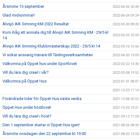
Årsmöte 15 september
2022-06-26 20:40
Glad midsommar!
2022-06-24 09:24
Älvsjö AIK Simning KM 2022 Resultat
2022-05-30 08:20
Kom ihåg att anmäla dig till Älvsjö AIK Simning KM - 29/5 kl
2022-05-25 10:59
14
Älvsjö AIK Simning Klubbmästerskap 2022 - 29/5 kl 14
2022-05-16 10:56
Vi söker ansvarig tränare till Tävlingsverksamheten
2022-04-20 19:09
Välkomna på Öppet hus under Sportlovet
2022-02-22 14:30
Vill du lära dig crawl i vår?
2022-02-08 19:52
Välkomna på Öppet Hus
2022-01-31 08:07
2021-12-23 17:14
Förändrade tider för Öppet Hus nästa vecka
2021-12-08 20:52
Öppet Hus under höstlovet
2021-10-25 19:21
Vill du lära dig crawl i höst?
2021-09-12 11:09
Den 1 september startar vi Öppet Hus igen!
2021-08-26 08:35
Årsmöte onsdagen den 22 september kl 19.00
2021-08-20 15:53