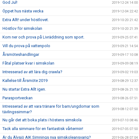
God Jul!
2019-12-24 14:00
Öppet hus nästa vecka
2019-12-04 22:42
Extra Allt! under höstlovet.
2019-10-20 21:42
Höstlov för simskolan
2019-10-20 21:39
Kom ner och prova på Livräddning som sport.
2019-09-25 07:41
Vill du prova på vattenpolo
2019-09-21 14:54
Årsmöteshandlingar
2019-09-17 10:08
Fåtal platser kvar i simskolan
2019-09-09 08:19
Intresserad av att lära dig crawla?
2019-09-02 19:03
Kallelse till Årsmöte 2019
2019-08-29 12:37
Nu startar Extra Allt igen.
2019-08-26 21:10
Parasportveckan
2019-08-26 07:51
Intresserad av att vara tränare för barn/ungdomar som
2019-08-12 07:50
tävlingssimmar?
Nu går det att boka plats i höstens simskola
2019-07-10 08:46
Tack alla simmare för en fantastisk vårtermin!
2019-07-05 07:50
Är du Älvsjö AIK Simnings nya simskoleansvarig?
2019-06-28 07:04