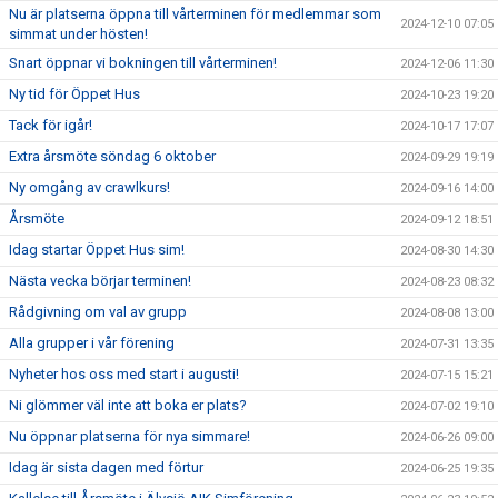
Nu är platserna öppna till vårterminen för medlemmar som
2024-12-10 07:05
simmat under hösten!
Snart öppnar vi bokningen till vårterminen!
2024-12-06 11:30
Ny tid för Öppet Hus
2024-10-23 19:20
Tack för igår!
2024-10-17 17:07
Extra årsmöte söndag 6 oktober
2024-09-29 19:19
Ny omgång av crawlkurs!
2024-09-16 14:00
Årsmöte
2024-09-12 18:51
Idag startar Öppet Hus sim!
2024-08-30 14:30
Nästa vecka börjar terminen!
2024-08-23 08:32
Rådgivning om val av grupp
2024-08-08 13:00
Alla grupper i vår förening
2024-07-31 13:35
Nyheter hos oss med start i augusti!
2024-07-15 15:21
Ni glömmer väl inte att boka er plats?
2024-07-02 19:10
Nu öppnar platserna för nya simmare!
2024-06-26 09:00
Idag är sista dagen med förtur
2024-06-25 19:35