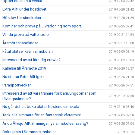
Öppet hus nästa vecka
2019-12-04 22:42
Extra Allt! under höstlovet.
2019-10-20 21:42
Höstlov för simskolan
2019-10-20 21:39
Kom ner och prova på Livräddning som sport.
2019-09-25 07:41
Vill du prova på vattenpolo
2019-09-21 14:54
Årsmöteshandlingar
2019-09-17 10:08
Fåtal platser kvar i simskolan
2019-09-09 08:19
Intresserad av att lära dig crawla?
2019-09-02 19:03
Kallelse till Årsmöte 2019
2019-08-29 12:37
Nu startar Extra Allt igen.
2019-08-26 21:10
Parasportveckan
2019-08-26 07:51
Intresserad av att vara tränare för barn/ungdomar som
2019-08-12 07:50
tävlingssimmar?
Nu går det att boka plats i höstens simskola
2019-07-10 08:46
Tack alla simmare för en fantastisk vårtermin!
2019-07-05 07:50
Är du Älvsjö AIK Simnings nya simskoleansvarig?
2019-06-28 07:04
Boka plats i Sommarsimskolan
2019-05-15