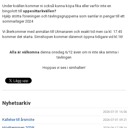
Under kvällen kommer ni också kunna köpa fika eller varför inte en
bingolott till
uppesittarkvällen?
Hjälp stötta föreningen och tävlingsgrupperna som samlar in pengar till ett
sommarläger 2024
Vi återkommer med anmälan till Utmanaren och exakt tid men ca kl. 17.45
kommer det starta. Simshopen kommer däremot öppna tidigare vid kl.16!
Alla är välkomna
denna onsdag 6/12 även om ni inte ska simma i
tävlingen
Hoppas vi ses i simhallen!
Nyhetsarkiv
2026-07-31 16:06
Kallelse till årsmöte
2026-07-01 09:21
Höstterminen 2026!
2026-06-17 08:16