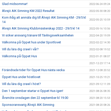
Glad midsommar!
2022-06-24 09:24
Älvsjö AIK Simning KM 2022 Resultat
2022-05-30 08:20
Kom ihåg att anmäla dig till Älvsjö AIK Simning KM - 29/5 kl
2022-05-25 10:59
14
Älvsjö AIK Simning Klubbmästerskap 2022 - 29/5 kl 14
2022-05-16 10:56
Vi söker ansvarig tränare till Tävlingsverksamheten
2022-04-20 19:09
Välkomna på Öppet hus under Sportlovet
2022-02-22 14:30
Vill du lära dig crawl i vår?
2022-02-08 19:52
Välkomna på Öppet Hus
2022-01-31 08:07
2021-12-23 17:14
Förändrade tider för Öppet Hus nästa vecka
2021-12-08 20:52
Öppet Hus under höstlovet
2021-10-25 19:21
Vill du lära dig crawl i höst?
2021-09-12 11:09
Den 1 september startar vi Öppet Hus igen!
2021-08-26 08:35
Årsmöte onsdagen den 22 september kl 19.00
2021-08-20 15:53
Sponsoransvarig Älvsjö AIK Simning
2021-08-20 08:26