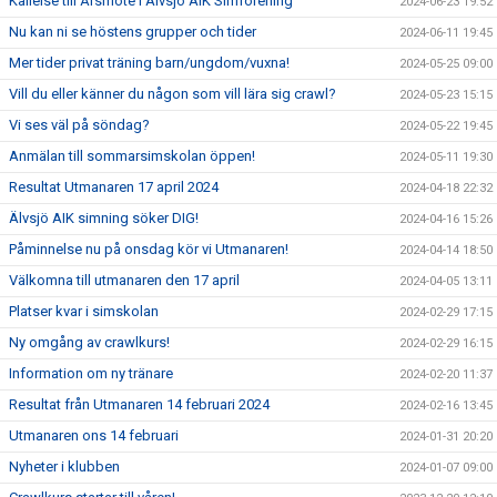
Kallelse till Årsmöte i Älvsjö AIK Simförening
2024-06-23 19:52
Nu kan ni se höstens grupper och tider
2024-06-11 19:45
Mer tider privat träning barn/ungdom/vuxna!
2024-05-25 09:00
Vill du eller känner du någon som vill lära sig crawl?
2024-05-23 15:15
Vi ses väl på söndag?
2024-05-22 19:45
Anmälan till sommarsimskolan öppen!
2024-05-11 19:30
Resultat Utmanaren 17 april 2024
2024-04-18 22:32
Älvsjö AIK simning söker DIG!
2024-04-16 15:26
Påminnelse nu på onsdag kör vi Utmanaren!
2024-04-14 18:50
Välkomna till utmanaren den 17 april
2024-04-05 13:11
Platser kvar i simskolan
2024-02-29 17:15
Ny omgång av crawlkurs!
2024-02-29 16:15
Information om ny tränare
2024-02-20 11:37
Resultat från Utmanaren 14 februari 2024
2024-02-16 13:45
Utmanaren ons 14 februari
2024-01-31 20:20
Nyheter i klubben
2024-01-07 09:00