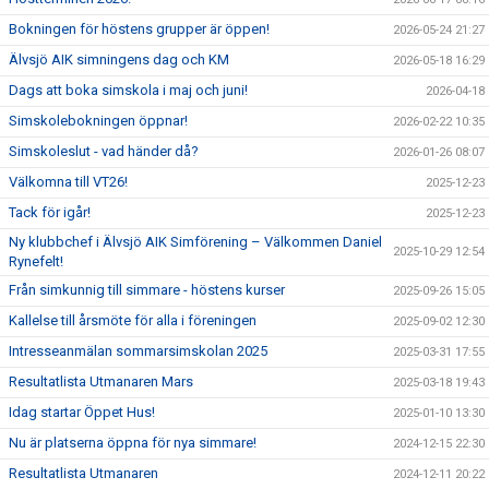
Bokningen för höstens grupper är öppen!
2026-05-24 21:27
Älvsjö AIK simningens dag och KM
2026-05-18 16:29
Dags att boka simskola i maj och juni!
2026-04-18
Simskolebokningen öppnar!
2026-02-22 10:35
Simskoleslut - vad händer då?
2026-01-26 08:07
Välkomna till VT26!
2025-12-23
Tack för igår!
2025-12-23
Ny klubbchef i Älvsjö AIK Simförening – Välkommen Daniel
2025-10-29 12:54
Rynefelt!
Från simkunnig till simmare - höstens kurser
2025-09-26 15:05
Kallelse till årsmöte för alla i föreningen
2025-09-02 12:30
Intresseanmälan sommarsimskolan 2025
2025-03-31 17:55
Resultatlista Utmanaren Mars
2025-03-18 19:43
Idag startar Öppet Hus!
2025-01-10 13:30
Nu är platserna öppna för nya simmare!
2024-12-15 22:30
Resultatlista Utmanaren
2024-12-11 20:22