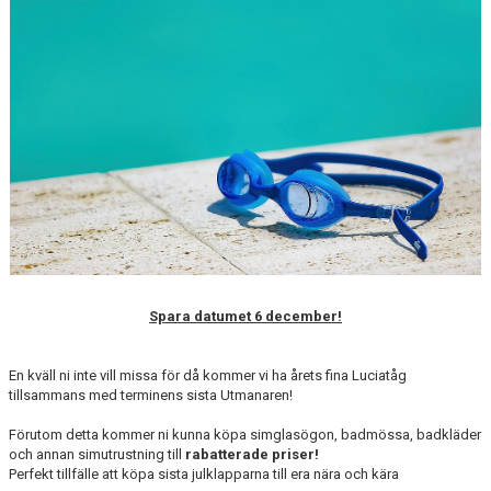
ANTIMOBBING
GDPR
ARKIV
JOBBA HOS OSS
VANLIGA FRÅGOR
Spara datumet 6 december!
En kväll ni inte vill missa för då kommer vi ha årets fina Luciatåg
tillsammans med terminens sista Utmanaren!
Förutom detta kommer ni kunna köpa simglasögon, badmössa, badkläder
och annan simutrustning till
rabatterade priser!
Perfekt tillfälle att köpa sista julklapparna till era nära och kära