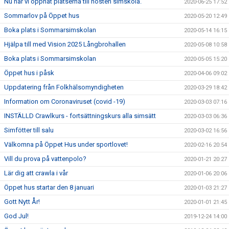
Nu har vi öppnat platserna till hösten simskola.
2020-06-25 17:52
Sommarlov på Öppet hus
2020-05-20 12:49
Boka plats i Sommarsimskolan
2020-05-14 16:15
Hjälpa till med Vision 2025 Långbrohallen
2020-05-08 10:58
Boka plats i Sommarsimskolan
2020-05-05 15:20
Öppet hus i påsk
2020-04-06 09:02
Uppdatering från Folkhälsomyndigheten
2020-03-29 18:42
Information om Coronaviruset (covid -19)
2020-03-03 07:16
INSTÄLLD Crawlkurs - fortsättningskurs alla simsätt
2020-03-03 06:36
Simfötter till salu
2020-03-02 16:56
Välkomna på Öppet Hus under sportlovet!
2020-02-16 20:54
Vill du prova på vattenpolo?
2020-01-21 20:27
Lär dig att crawla i vår
2020-01-06 20:06
Öppet hus startar den 8 januari
2020-01-03 21:27
Gott Nytt År!
2020-01-01 21:45
God Jul!
2019-12-24 14:00