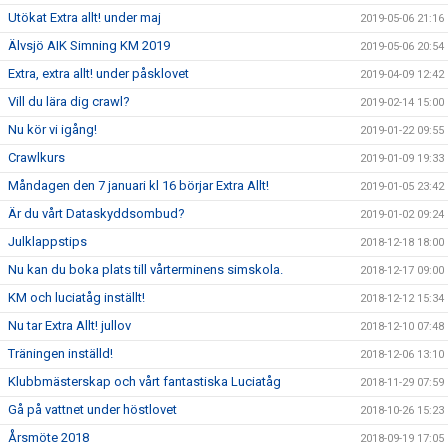
Utökat Extra allt! under maj
2019-05-06 21:16
Älvsjö AIK Simning KM 2019
2019-05-06 20:54
Extra, extra allt! under påsklovet
2019-04-09 12:42
Vill du lära dig crawl?
2019-02-14 15:00
Nu kör vi igång!
2019-01-22 09:55
Crawlkurs
2019-01-09 19:33
Måndagen den 7 januari kl 16 börjar Extra Allt!
2019-01-05 23:42
Är du vårt Dataskyddsombud?
2019-01-02 09:24
Julklappstips
2018-12-18 18:00
Nu kan du boka plats till vårterminens simskola.
2018-12-17 09:00
KM och luciatåg inställt!
2018-12-12 15:34
Nu tar Extra Allt! jullov
2018-12-10 07:48
Träningen inställd!
2018-12-06 13:10
Klubbmästerskap och vårt fantastiska Luciatåg
2018-11-29 07:59
Gå på vattnet under höstlovet
2018-10-26 15:23
Årsmöte 2018
2018-09-19 17:05