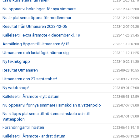
Crawlkurs startar till våren!
2023-12-20 12:10
Nu öppnar vi bokningen för nya simmare
2023-12-14 09:00
Nu är platserna öppna för medlemmar
2023-12-12 09:00
Resultat från Utmanaren 2023-12-06
2023-12-07 09:28
Kallelse till extra årsmöte 4 december kl. 19
2023-11-26 21:45
Anmälning öppen till Utmanaren 6/12
2023-11-19 16:00
Utmanaren och luciatåget närmar sig
2023-11-12 11:25
Ny teknikgrupp
2023-10-22 11:30
Resultat Utmanaren
2023-09-28 10:55
Utmanaren ons 27 september!
2023-09-17 11:35
Ny webbshop!
2023-09-01 07:00
Kallelse till Årsmöte -nytt datum
2023-08-31 12:59
Nu öppnar vi för nya simmare i simskolan & vattenpolo
2023-07-07 09:00
Nu släpps platserna till höstens simskola och till
2023-07-01 09:00
Vattenpolon
Förändringar till hösten
2023-06-16 19:15
Kallelse till Årsmöte - ändrat datum
2023-06-08 19:28