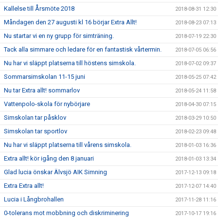
Kallelse till Årsmöte 2018
2018-08-31 12:30
Måndagen den 27 augusti kl 16 börjar Extra Allt!
2018-08-23 07:13
Nu startar vi en ny grupp för simträning.
2018-07-19 22:30
Tack alla simmare och ledare för en fantastisk vårtermin.
2018-07-05 06:56
Nu har vi släppt platserna till höstens simskola.
2018-07-02 09:37
Sommarsimskolan 11-15 juni
2018-05-25 07:42
Nu tar Extra allt! sommarlov
2018-05-24 11:58
Vattenpolo-skola för nybörjare
2018-04-30 07:15
Simskolan tar påsklov
2018-03-29 10:50
Simskolan tar sportlov
2018-02-23 09:48
Nu har vi släppt platserna till vårens simskola.
2018-01-03 16:36
Extra allt! kör igång den 8 januari
2018-01-03 13:34
Glad lucia önskar Älvsjö AIK Simning
2017-12-13 09:18
Extra Extra allt!
2017-12-07 14:40
Lucia i Långbrohallen
2017-11-28 11:16
0-tolerans mot mobbning och diskriminering
2017-10-17 19:16