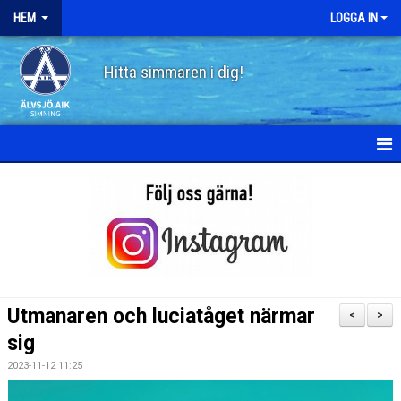
HEM
LOGGA IN
Hitta simmaren i dig!
HEM
OM ÄLVSJÖ AIK SIMNING
STYRELSE
STADGAR
Utmanaren och luciatåget närmar
<
>
POLICY
sig
2023-11-12 11:25
HISTORIA