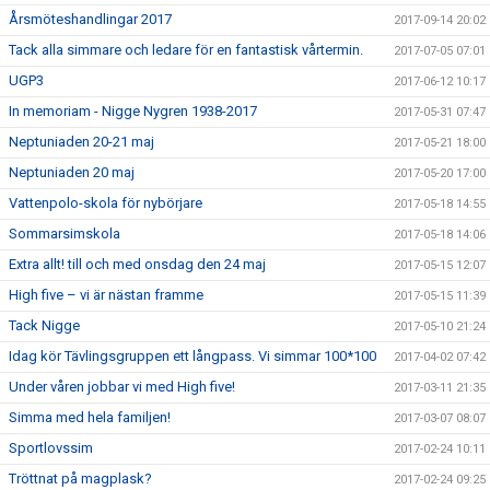
Årsmöteshandlingar 2017
2017-09-14 20:02
Tack alla simmare och ledare för en fantastisk vårtermin.
2017-07-05 07:01
UGP3
2017-06-12 10:17
In memoriam - Nigge Nygren 1938-2017
2017-05-31 07:47
Neptuniaden 20-21 maj
2017-05-21 18:00
Neptuniaden 20 maj
2017-05-20 17:00
Vattenpolo-skola för nybörjare
2017-05-18 14:55
Sommarsimskola
2017-05-18 14:06
Extra allt! till och med onsdag den 24 maj
2017-05-15 12:07
High five – vi är nästan framme
2017-05-15 11:39
Tack Nigge
2017-05-10 21:24
Idag kör Tävlingsgruppen ett långpass. Vi simmar 100*100
2017-04-02 07:42
Under våren jobbar vi med High five!
2017-03-11 21:35
Simma med hela familjen!
2017-03-07 08:07
Sportlovssim
2017-02-24 10:11
Tröttnat på magplask?
2017-02-24 09:25