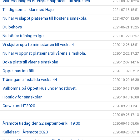
Valberedningen efterlyser suppleant till styrelsen
2021-08-02 18:24
Till dig som är klar med Hajen
2021-07-13 15:51
Nu har vi släppt platserna till höstens simskola.
2021-07-04 12:00
Du behövs
2021-06-21 15:25
Nu börjar träningen igen.
2021-01-22 06:57
Vi skjuter upp terminsstarten till vecka 4
2020-12-28 13:51
Nu har vi öppnat platserna till vårens simskola.
2020-12-22 17:27
Boka plats till vårens simskola!
2020-12-07 14:16
Öppet hus inställt
2020-11-02 07:12
Träningarna inställda vecka 44
2020-10-29 16:30
Välkomna på Öppet Hus under höstlovet!
2020-10-13 17:00
Höstlov för simskolan
2020-10-13 16:00
Crawlkurs HT2020
2020-09-29 11:41
2020-09-25 17:13
Årsmöte tisdag den 22 september kl. 19:00
2020-09-15 08:06
Kallelse till Årsmöte 2020
2020-08-25 08:10