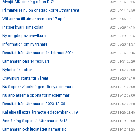
Älvsjö AIK simning söker DIG!
2024-04-16 15:26
Påminnelse nu på onsdag kör vi Utmanaren!
2024-04-14 18:50
Välkomna till utmanaren den 17 april
2024-04-05 13:11
Platser kvar i simskolan
2024-02-29 17:15
Ny omgång av crawlkurs!
2024-02-29 16:15
Information om ny tränare
2024-02-20 11:37
Resultat från Utmanaren 14 februari 2024
2024-02-16 13:45
Utmanaren ons 14 februari
2024-01-31 20:20
Nyheter i klubben
2024-01-07 09:00
Crawlkurs startar till våren!
2023-12-20 12:10
Nu öppnar vi bokningen för nya simmare
2023-12-14 09:00
Nu är platserna öppna för medlemmar
2023-12-12 09:00
Resultat från Utmanaren 2023-12-06
2023-12-07 09:28
Kallelse till extra årsmöte 4 december kl. 19
2023-11-26 21:45
Anmälning öppen till Utmanaren 6/12
2023-11-19 16:00
Utmanaren och luciatåget närmar sig
2023-11-12 11:25