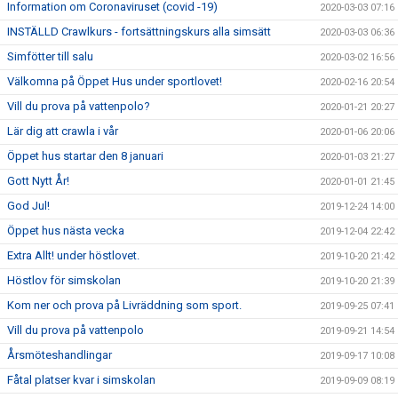
Information om Coronaviruset (covid -19)
2020-03-03 07:16
INSTÄLLD Crawlkurs - fortsättningskurs alla simsätt
2020-03-03 06:36
Simfötter till salu
2020-03-02 16:56
Välkomna på Öppet Hus under sportlovet!
2020-02-16 20:54
Vill du prova på vattenpolo?
2020-01-21 20:27
Lär dig att crawla i vår
2020-01-06 20:06
Öppet hus startar den 8 januari
2020-01-03 21:27
Gott Nytt År!
2020-01-01 21:45
God Jul!
2019-12-24 14:00
Öppet hus nästa vecka
2019-12-04 22:42
Extra Allt! under höstlovet.
2019-10-20 21:42
Höstlov för simskolan
2019-10-20 21:39
Kom ner och prova på Livräddning som sport.
2019-09-25 07:41
Vill du prova på vattenpolo
2019-09-21 14:54
Årsmöteshandlingar
2019-09-17 10:08
Fåtal platser kvar i simskolan
2019-09-09 08:19