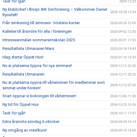
Tack för igår!
2025-12-23
Ny klubbchef i Älvsjö AIK Simförening – Välkommen Daniel
2025-10-29 12:54
Rynefelt!
Från simkunnig till simmare - höstens kurser
2025-09-26 15:05
Kallelse till årsmöte för alla i föreningen
2025-09-02 12:30
Intresseanmälan sommarsimskolan 2025
2025-03-31 17:55
Resultatlista Utmanaren Mars
2025-03-18 19:43
Idag startar Öppet Hus!
2025-01-10 13:30
Nu är platserna öppna för nya simmare!
2024-12-15 22:30
Resultatlista Utmanaren
2024-12-11 20:22
Nu är platserna öppna till vårterminen för medlemmar som
2024-12-10 07:05
simmat under hösten!
Snart öppnar vi bokningen till vårterminen!
2024-12-06 11:30
Ny tid för Öppet Hus
2024-10-23 19:20
Tack för igår!
2024-10-17 17:07
Extra årsmöte söndag 6 oktober
2024-09-29 19:19
Ny omgång av crawlkurs!
2024-09-16 14:00