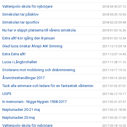
Vattenpolo-skola för nybörjare
2018-04-30 07:15
Simskolan tar påsklov
2018-03-29 10:50
Simskolan tar sportlov
2018-02-23 09:48
Nu har vi släppt platserna till vårens simskola.
2018-01-03 16:36
Extra allt! kör igång den 8 januari
2018-01-03 13:34
Glad lucia önskar Älvsjö AIK Simning
2017-12-13 09:18
Extra Extra allt!
2017-12-07 14:40
Lucia i Långbrohallen
2017-11-28 11:16
0-tolerans mot mobbning och diskriminering
2017-10-17 19:16
Årsmöteshandlingar 2017
2017-09-14 20:02
Tack alla simmare och ledare för en fantastisk vårtermin.
2017-07-05 07:01
UGP3
2017-06-12 10:17
In memoriam - Nigge Nygren 1938-2017
2017-05-31 07:47
Neptuniaden 20-21 maj
2017-05-21 18:00
Neptuniaden 20 maj
2017-05-20 17:00
Vattenpolo-skola för nybörjare
2017-05-18 14:55