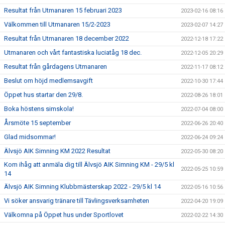
Resultat från Utmanaren 15 februari 2023
2023-02-16 08:16
Välkommen till Utmanaren 15/2-2023
2023-02-07 14:27
Resultat från Utmanaren 18 december 2022
2022-12-18 17:22
Utmanaren och vårt fantastiska luciatåg 18 dec.
2022-12-05 20:29
Resultat från gårdagens Utmanaren
2022-11-17 08:12
Beslut om höjd medlemsavgift
2022-10-30 17:44
Öppet hus startar den 29/8.
2022-08-26 18:01
Boka höstens simskola!
2022-07-04 08:00
Årsmöte 15 september
2022-06-26 20:40
Glad midsommar!
2022-06-24 09:24
Älvsjö AIK Simning KM 2022 Resultat
2022-05-30 08:20
Kom ihåg att anmäla dig till Älvsjö AIK Simning KM - 29/5 kl
2022-05-25 10:59
14
Älvsjö AIK Simning Klubbmästerskap 2022 - 29/5 kl 14
2022-05-16 10:56
Vi söker ansvarig tränare till Tävlingsverksamheten
2022-04-20 19:09
Välkomna på Öppet hus under Sportlovet
2022-02-22 14:30