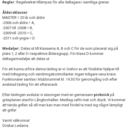
Regler:
Regelverket tillämpas för alla deltagare i samtliga grenar.
Åldersklasser
MASTER = 20 år och äldre
-2006 och äldre = A,
-2007 till -2008 = B,
-2009 till -2010 = C,
-2011 och yngre = D
Medaljer:
Delas ut till klasserna A, B och C för de som placerat sig på
plats 1, 2 eller 3 i respektive åldersgrupp. För klass D kommer
deltagarmedaljer att delas ut.
För att kunna utföra denna tävling är vi i behov av att föräldrar hjälper till
med tidtagning och vändningskontrollanter. Ingen tidigare vana krävs.
Funktionärer samlas i klubbrummet kl. 14.30 för genomgång och efter
avslutad tävling för ett eftersnack.
Efter tävlingen avslutar vi säsongen med en gemensam
picknick
på
gräsplanen utanför Långbrohallen. Medtag valfri mat och dryck. Vi kommer
att tända grillen så vill man kan man med fördel ta med sig något lämpligt
att grilla!
Varmt välkomna!
Önskar Ledarna