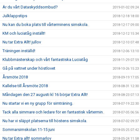
Är du vårt Dataskyddsombud?
2019-01-02 09:24
Julklappstips
2018-12-18 18:00
Nu kan du boka plats till vårterminens simskola.
2018-12-17 09:00
KM och luciatåg inställt!
2018-12-12 15:34
Nu tar Extra Allt! jullov
2018-12-10 07:48
Träningen inställd!
2018-12-06 13:10
Klubbmästerskap och vårt fantastiska Luciatåg
2018-11-29 07:59
Gå på vattnet under höstlovet
2018-10-26 15:23
Årsmöte 2018
2018-09-19 17:05
Kallelse till Årsmöte 2018
2018-08-31 12:30
Måndagen den 27 augusti kl 16 börjar Extra Allt!
2018-08-23 07:13
Nu startar vi en ny grupp för simträning.
2018-07-19 22:30
Tack alla simmare och ledare för en fantastisk vårtermin.
2018-07-05 06:56
Nu har vi släppt platserna till höstens simskola.
2018-07-02 09:37
Sommarsimskolan 11-15 juni
2018-05-25 07:42
Nu tar Extra allt! sommarlov
2018-05-24 11:58