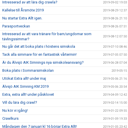
Intresserad av att lära dig crawla?
2019-09-02 19:03
Kallelse till Årsmöte 2019
2019-08-29 12:37
Nu startar Extra Allt igen.
2019-08-26 21:10
Parasportveckan
2019-08-26 07:51
Intresserad av att vara tränare för barn/ungdomar som
2019-08-12 07:50
tävlingssimmar?
Nu går det att boka plats i höstens simskola
2019-07-10 08:46
Tack alla simmare för en fantastisk vårtermin!
2019-07-05 07:50
Är du Älvsjö AIK Simnings nya simskoleansvarig?
2019-06-28 07:04
Boka plats i Sommarsimskolan
2019-05-15
Utökat Extra allt! under maj
2019-05-06 21:16
Älvsjö AIK Simning KM 2019
2019-05-06 20:54
Extra, extra allt! under påsklovet
2019-04-09 12:42
Vill du lära dig crawl?
2019-02-14 15:00
Nu kör vi igång!
2019-01-22 09:55
Crawlkurs
2019-01-09 19:33
Måndagen den 7 januari kl 16 börjar Extra Allt!
2019-01-05 23:42