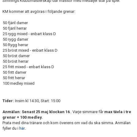
Simnings Klubbmästerskap där massor med medaljer står på spel.
ANTIMOBBING
KM kommer att avgöras i följande grenar:
GDPR
50 fjäril damer
50 fjäril herrar
ARKIV
25 rygg mixed - enbart klass D
50 rygg damer
JOBBA HOS OSS
50 Rygg herrar
25 bröst mixed - enbart klass D
50 bröst damer
VANLIGA FRÅGOR
50 bröst herrar
25 fritt mixed - enbart klass D
50 fritt damer
50 fritt herrar
100 medley mixed
Tider:
Insim kl 14:30, Start: 15:00
Anmälan: Senast 25 maj klockan 16
.. Varje simmare får
max tävla i tre
grenar + 100 medley.
Prata med dina tränare och kom överens om vad du ska simma. Anmälan
fyller du i
här
.