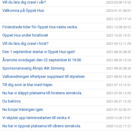
Vill du lära dig crawl i vår?
2022-02-08 19:52
Välkomna på Öppet Hus
2022-01-31 08:07
2021-12-23 17:14
Förändrade tider för Öppet Hus nästa vecka
2021-12-08 20:52
Öppet Hus under höstlovet
2021-10-25 19:21
Vill du lära dig crawl i höst?
2021-09-12 11:09
Den 1 september startar vi Öppet Hus igen!
2021-08-26 08:35
Årsmöte onsdagen den 22 september kl 19.00
2021-08-20 15:53
Sponsoransvarig Älvsjö AIK Simning
2021-08-20 08:26
Valberedningen efterlyser suppleant till styrelsen
2021-08-02 18:24
Till dig som är klar med Hajen
2021-07-13 15:51
Nu har vi släppt platserna till höstens simskola.
2021-07-04 12:00
Du behövs
2021-06-21 15:25
Nu börjar träningen igen.
2021-01-22 06:57
Vi skjuter upp terminsstarten till vecka 4
2020-12-28 13:51
Nu har vi öppnat platserna till vårens simskola.
2020-12-22 17:27