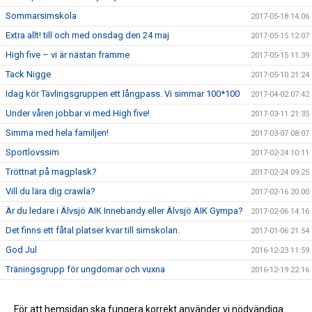
Sommarsimskola
2017-05-18 14:06
Extra allt! till och med onsdag den 24 maj
2017-05-15 12:07
High five – vi är nästan framme
2017-05-15 11:39
Tack Nigge
2017-05-10 21:24
Idag kör Tävlingsgruppen ett långpass. Vi simmar 100*100
2017-04-02 07:42
Under våren jobbar vi med High five!
2017-03-11 21:35
Simma med hela familjen!
2017-03-07 08:07
Sportlovssim
2017-02-24 10:11
Tröttnat på magplask?
2017-02-24 09:25
Vill du lära dig crawla?
2017-02-16 20:00
Är du ledare i Älvsjö AIK Innebandy eller Älvsjö AIK Gympa?
2017-02-06 14:16
Det finns ett fåtal platser kvar till simskolan.
2017-01-06 21:54
God Jul
2016-12-23 11:59
Träningsgrupp för ungdomar och vuxna
2016-12-19 22:16
Crawlkurs VT 2017
2016-12-19 22:07
Extra allt tar jullov
För att hemsidan ska fungera korrekt använder vi nödvändiga
2016-12-14 09:39