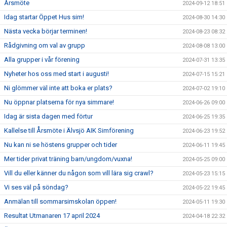
Årsmöte
2024-09-12 18:51
Idag startar Öppet Hus sim!
2024-08-30 14:30
Nästa vecka börjar terminen!
2024-08-23 08:32
Rådgivning om val av grupp
2024-08-08 13:00
Alla grupper i vår förening
2024-07-31 13:35
Nyheter hos oss med start i augusti!
2024-07-15 15:21
Ni glömmer väl inte att boka er plats?
2024-07-02 19:10
Nu öppnar platserna för nya simmare!
2024-06-26 09:00
Idag är sista dagen med förtur
2024-06-25 19:35
Kallelse till Årsmöte i Älvsjö AIK Simförening
2024-06-23 19:52
Nu kan ni se höstens grupper och tider
2024-06-11 19:45
Mer tider privat träning barn/ungdom/vuxna!
2024-05-25 09:00
Vill du eller känner du någon som vill lära sig crawl?
2024-05-23 15:15
Vi ses väl på söndag?
2024-05-22 19:45
Anmälan till sommarsimskolan öppen!
2024-05-11 19:30
Resultat Utmanaren 17 april 2024
2024-04-18 22:32